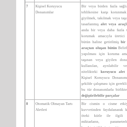
7
Kişisel Koruyucu
Bir veya birden fazla sağl
Donanımlar
tehlikesine karşı korunmak 
giyilmek, takılmak veya taş
tasarlanmış
alet veya araç
anda bir veya daha fazla t
korumak amacıyla üretici 
bütün haline getirilmiş
bir
araçtan oluşan bütün
Belir
yapılması için koruma ama
taşınan veya giyilen dona
kullanılan, ayrılabilir v
nitelikteki
koruyucu alet
Kişisel Koruyucu Donanımı
şekilde çalışması için gerekl
bu tür donanımlarla birlikte
değiştirilebilir parçalar
8
Otomatik Olmayan Tartı
Bir cismin o cisme etki
Aletleri
kuvvetinden faydalanarak k
öteki kütle ile ilgili b
miktarların, parametr