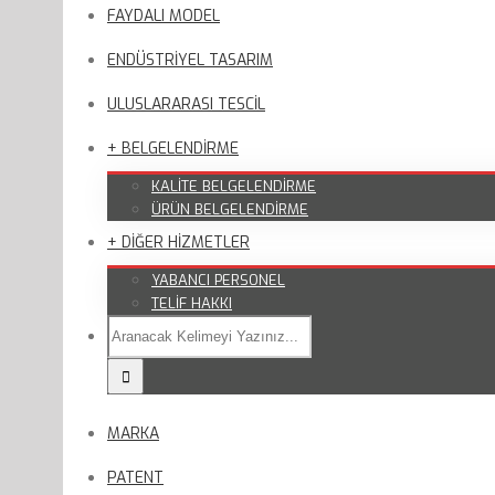
FAYDALI MODEL
ENDÜSTRİYEL TASARIM
ULUSLARARASI TESCİL
+ BELGELENDİRME
KALİTE BELGELENDİRME
ÜRÜN BELGELENDİRME
+ DİĞER HİZMETLER
YABANCI PERSONEL
TELİF HAKKI
MARKA
PATENT