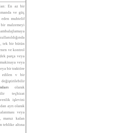
ılan: En az bir
 kumanda ve güç
t eden muhtelif
 bir malzemeyi
ambalajlamaya
 kullanıldığında
, tek bir bütün
enen ve kontrol
edek parça veya
 makinaya veya
ya bir traktöre
e edilen v bir
değiştirilebilir
amları
olarak
bilir teçhizat
enlik işlevini
dan ayrı olarak
zalanması veya
a, maruz kalan
n tehlike altına