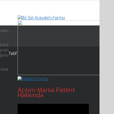
inden
nkara
ayvan
Telif
uğunu
önüne
Açılım Marka Patent
Hakkında