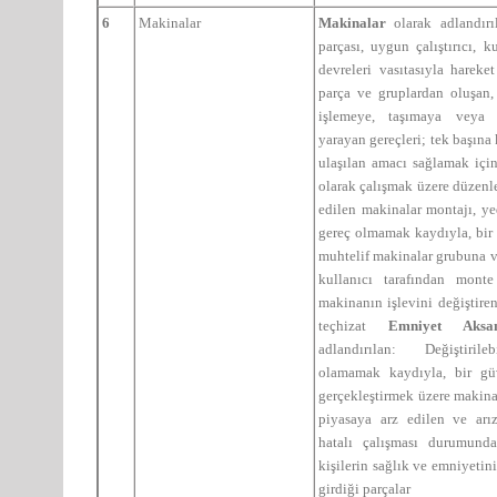
6
Makinalar
Makinalar
olarak adlandır
parçası, uygun çalıştırıcı,
devreleri vasıtasıyla hareke
parça ve gruplardan oluşan,
işlemeye, taşımaya veya 
yarayan gereçleri; tek başına
ulaşılan amacı sağlamak için
olarak çalışmak üzere düzenl
edilen makinalar montajı, y
gereç olmamak kaydıyla, bir
muhtelif makinalar grubuna ve
kullanıcı tarafından mont
makinanın işlevini değiştiren 
teçhizat
Emniyet Aks
adlandırılan: Değiştirile
olamamak kaydıyla, bir güv
gerçekleştirmek üzere makina
piyasaya arz edilen ve arı
hatalı çalışması durumund
kişilerin sağlık ve emniyetini
girdiği parçalar