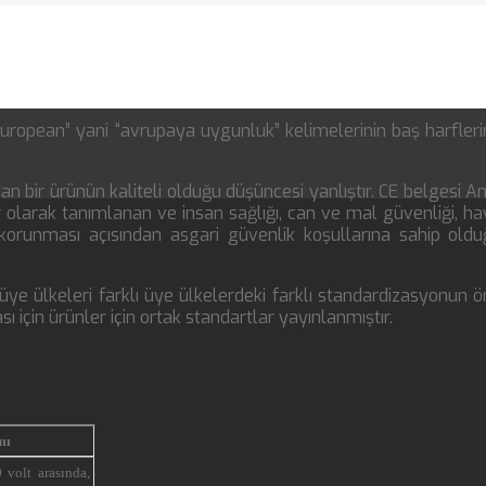
european” yani “avrupaya uygunluk” kelimelerinin baş harfler
yan bir ürünün kaliteli olduğu düşüncesi yanlıştır. CE belgesi A
r olarak tanımlanan ve insan sağlığı, can ve mal güvenliği, h
 korunması açısından asgari güvenlik koşullarına sahip old
 üye ülkeleri farklı üye ülkelerdeki farklı standardizasyonun 
için ürünler için ortak standartlar yayınlanmıştır.
mı
 volt arasında,