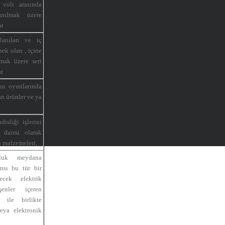
volt arasında
anılmak üzere
at
lanılan ve iç
ek olan , içine
mak üzere seri
ar
ın oyunlarında
n ürünler ve ya
isliği işlerini
 daimi olarak
n malzemeleri,
zluk meydana
nsı bu tür bir
ecek elektrik
şenler içeren
r ile birlikte
eya elektronik