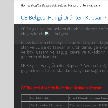
Home
/
Blog
/
CE Belgesi
/
CE Belgesi Hangi Ürünleri Kapsar ?
CE Belgesi Hangi Ürünleri Kapsar ?
CE Belgesi kelime anlamı olarak “conformity of 
oluşmaktadır.
Genel kanı olan CE belgesi olan ve CE işareti taşı
olan ve CE işareti taşıyan bir ürün temel gerekle
ve bitki yaşam ve sağlığı, çevre ve tüketicinin
gösteren bir işarettir.
CE Belgesi Hangi Ürünleri Kapsar ? Avrupa birliği
geçmek ve ortak bir standardizasyonun sağlanması 
CE Belgesi Aşağıda Belirtilen Ürünleri Kapsar.
Direktifin Adı
Genel Olarak Kapsam Tanı
1
Alçak Gerilim Ekipmanı
Alternatif akım için 50-1000