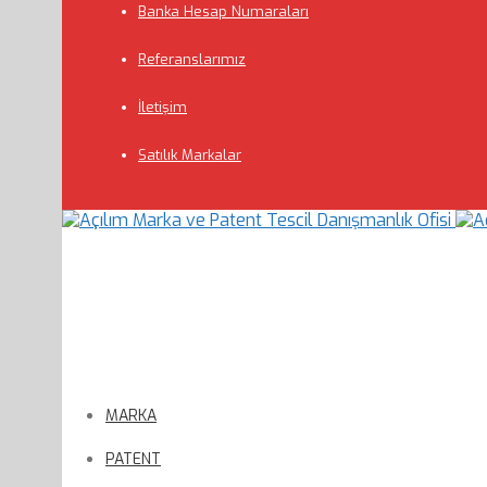
Banka Hesap Numaraları
Referanslarımız
İletişim
Satılık Markalar
MARKA
PATENT