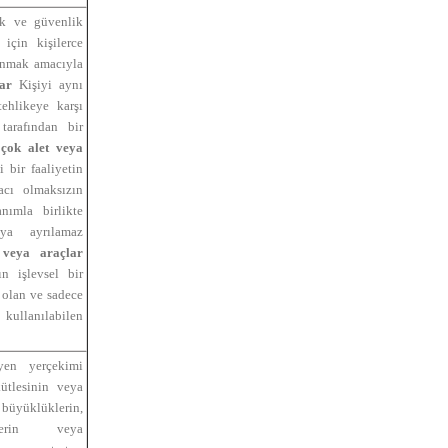
ık ve güvenlik
için kişilerce
ınmak amacıyla
lar
Kişiyi aynı
ehlikeye karşı
tarafından bir
 çok alet veya
li bir faaliyetin
cı olmaksızın
nımla birlikte
eya ayrılamaz
 veya araçlar
n işlevsel bir
i olan ve sadece
 kullanılabilen
yen yerçekimi
ütlesinin veya
üyüklüklerin,
elerin veya