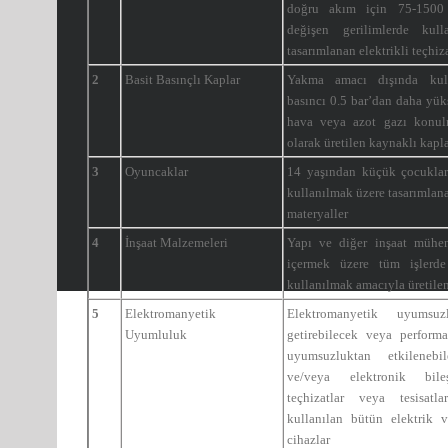
doğru akım için 75-1500 
değişen gerilimlerde kull
tasarımlanan elektrikli teçhiz
2
Basit Basınçlı Kaplar
Yakma amacı dışında kul
basıncı 0.5 bar’dan daha yüks
hava veya azot gazı konul
olarak üretilen kaynaklı kapl
3
Oyuncaklar
14 yaşından küçük çocuklar
kullanılmak üzere tasarımlana
materyaller
4
İnşaat Malzemeleri
Yapı ve diğer inşaat mühend
içermek üzere tüm işlerde
kullanılmak amacıyla üretile
5
Elektromanyetik
Elektromanyetik uyumsu
Uyumluluk
getirebilecek veya performa
uyumsuzluktan etkilenebil
ve/veya elektronik bile
teçhizatlar veya tesisatla
kullanılan bütün elektrik v
cihazlar