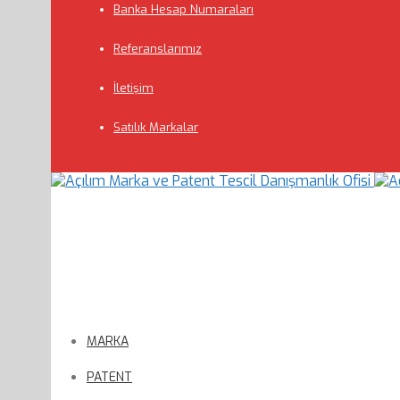
Banka Hesap Numaraları
Referanslarımız
İletişim
Satılık Markalar
MARKA
PATENT