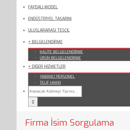
FAYDALI MODEL
ENDÜSTRİYEL TASARIM
ULUSLARARASI TESCİL
+ BELGELENDİRME
KALİTE BELGELENDİRME
ÜRÜN BELGELENDİRME
+ DİĞER HİZMETLER
YABANCI PERSONEL
TELİF HAKKI
Firma İsim Sorgulama