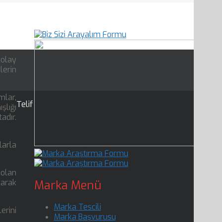
kolay
lerin
mlar,
Telif
şlığı
dır.
larla
 olan
Marka Menü
larak
Marka Tescili
erini
Marka Başvurusu