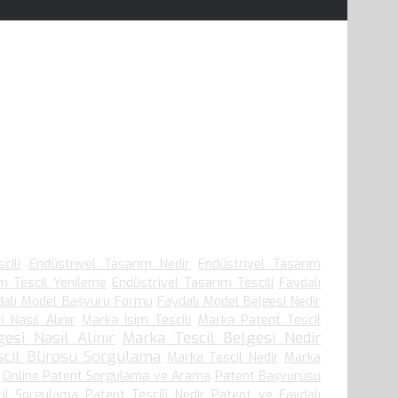
cili
Endüstriyel Tasarım Nedir
Endüstriyel Tasarım
ım Tescil Yenileme
Endüstriyel Tasarım Tescili
Faydalı
dalı Model Başvuru Formu
Faydalı Model Belgesi Nedir
i Nasıl Alınır
Marka İsim Tescili
Marka Patent Tescil
esi Nasıl Alınır
Marka Tescil Belgesi Nedir
scil Bürosu Sorgulama
Marka Tescil Nedir
Marka
Online Patent Sorgulama ve Arama
Patent Başvurusu
cil Sorgulama
Patent Tescili Nedir
Patent ve Faydalı