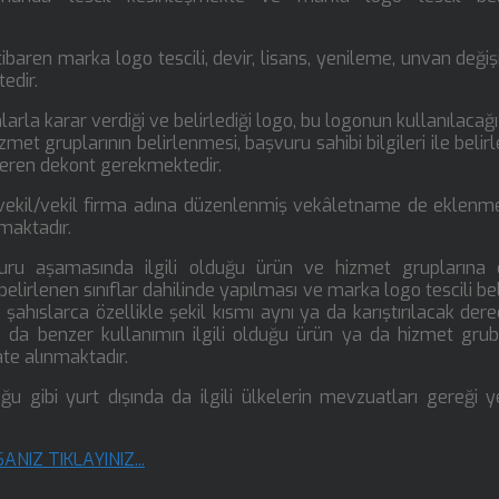
baren marka logo tescili, devir, lisans, yenileme, unvan değişik
tedir.
arla karar verdiği ve belirlediği logo, bu logonun kullanılacağı
zmet gruplarının belirlenmesi, başvuru sahibi bilgileri ile belir
steren dekont gerekmektedir.
i vekil/vekil firma adına düzenlenmiş vekâletname de eklenmel
maktadır.
vuru aşamasında ilgili olduğu ürün ve hizmet gruplarına 
elirlenen sınıflar dahilinde yapılması ve marka logo tescili be
. şahıslarca özellikle şekil kısmı aynı ya da karıştırılacak der
a da benzer kullanımın ilgili olduğu ürün ya da hizmet grub
ate alınmaktadır.
u gibi yurt dışında da ilgili ülkelerin mevzuatları gereği y
NIZ TIKLAYINIZ...