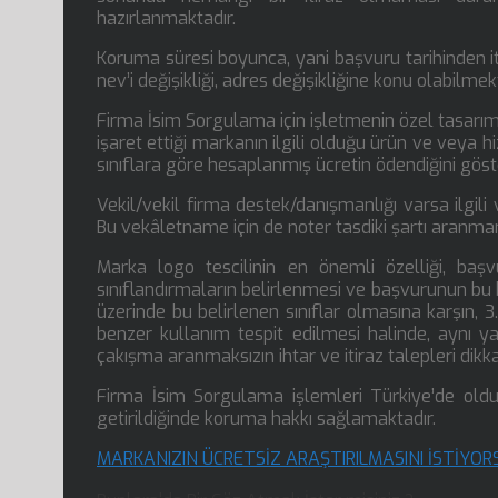
hazırlanmaktadır.
Koruma süresi boyunca, yani başvuru tarihinden iti
nev’i değişikliği, adres değişikliğine konu olabilmek
Firma İsim Sorgulama için işletmenin özel tasarıml
işaret ettiği markanın ilgili olduğu ürün ve veya hi
sınıflara göre hesaplanmış ücretin ödendiğini gö
Vekil/vekil firma destek/danışmanlığı varsa ilgil
Bu vekâletname için de noter tasdiki şartı aranma
Marka logo tescilinin en önemli özelliği, baş
sınıflandırmaların belirlenmesi ve başvurunun bu b
üzerinde bu belirlenen sınıflar olmasına karşın, 3
benzer kullanım tespit edilmesi halinde, aynı y
çakışma aranmaksızın ihtar ve itiraz talepleri dikk
Firma İsim Sorgulama işlemleri Türkiye’de olduğ
getirildiğinde koruma hakkı sağlamaktadır.
MARKANIZIN ÜCRETSİZ ARAŞTIRILMASINI İSTİYORSA