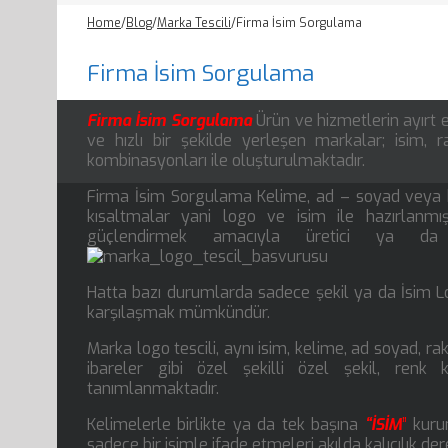
Home
/
Blog
/
Marka Tescili
/
Firma İsim Sorgulama
Firma İsim Sorgulama
Firma İsim Sorgulama
Ürün ve hizmetlerin ayırt ed
ve hızlı bir şekilde yerleşen markalar; isim, r
kombinasyonları ile oluşturulmaktadır.
Firma İsim Sorgulama Kelime, ad – soyad veya kı
kısaltmalar yani logo ve isim ile hazırlanmış
güçlendirmek amacıyla üretici ya da hi
Hatta bazı durumlarda sadece şekil ya da İsim L
karşılaşmak mümkündür.
Marka logo tescili, aynı isim, kelime, ad soyad, 
ibareler gibi özel şekilli özel şekil, renk 
tanımlanmaktadır.
Kelimelerle birlikte ya da tek başına
“İSİM
”
kurum
sadece bir isimle ifade etmeleri akılda kalıcılık dere