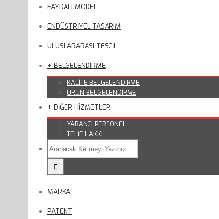
FAYDALI MODEL
ENDÜSTRİYEL TASARIM
ULUSLARARASI TESCİL
+ BELGELENDİRME
KALİTE BELGELENDİRME
ÜRÜN BELGELENDİRME
+ DİĞER HİZMETLER
YABANCI PERSONEL
TELİF HAKKI
MARKA
PATENT