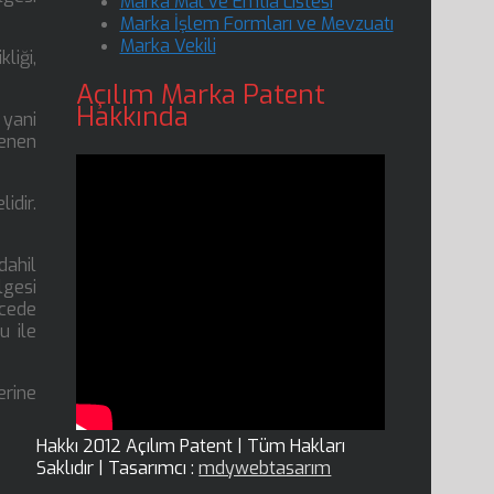
Marka Mal ve Emtia Listesi
Marka İşlem Formları ve Mevzuatı
Marka Vekili
liği,
Açılım Marka Patent
Hakkında
 yani
lenen
idir.
dahil
lgesi
ecede
u ile
erine
Hakkı 2012 Açılım Patent | Tüm Hakları
Saklıdır | Tasarımcı :
mdywebtasarım