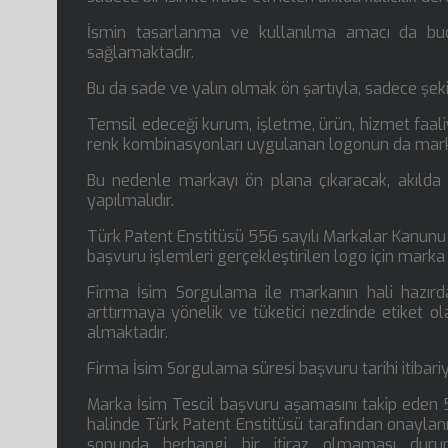
İsmin tasarlanma ve kullanılma amacı da budu
sağlamaktadır.
Bu da sade ve yalın olmak ön şartıyla, sadece şekil
Temsil edeceği kurum, işletme, ürün, hizmet faaliy
renk kombinasyonları uygulanan logonun da mark
Bu nedenle markayı ön plana çıkaracak, akılda k
yapılmalıdır.
Türk Patent Enstitüsü 556 sayılı Markalar Kanunu 
başvuru işlemleri gerçekleştirilen logo için marka 
Firma İsim Sorgulama ile markanın hali hazırda 
arttırmaya yönelik ve tüketici nezdinde etiket ola
almaktadır.
Firma İsim Sorgulama süresi başvuru tarihi itibariyl
Marka İsim Tescil başvuru aşamasını takip eden 5
halinde Türk Patent Enstitüsü tarafından onaylanm
sonunda herhangi bir itiraz olmaması duru