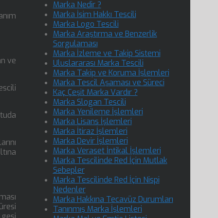
Marka Nedir ?
Marka İsim Hakkı Tescili
lanım
Marka Logo Tescili
Marka Araştırma ve Benzerlik
Sorgulaması
Marka İzleme ve Takip Sistemi
an ve
Uluslararası Marka Tescili
Marka Takip ve Koruma İşlemleri
Marka Tescil Aşaması ve Süreci
scili
Kaç Çeşit Marka Vardır ?
Marka Slogan Tescili
Marka Yenileme İşlemleri
ltuda
Marka Lisans İşlemleri
Marka İtiraz İşlemleri
Marka Devir İşlemleri
arını
Marka Veraset İntikal İşlemleri
ltına
Marka Tescilinde Red İçin Mutlak
Sebepler
Marka Tescilinde Red İçin Nispi
Nedenler
aması
Marka Hakkına Tecavüz Durumları
üresi
Tanınmış Marka İşlemleri
gesi