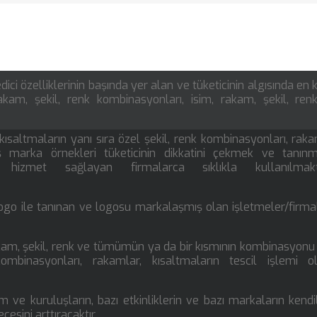
ici özelliklerinin başında yer alan ve tüketicinin algısında en 
akam, şekil, renk kombinasyonları, isim, rakam, şekil, renk
saltmaların yanı sıra özel şekil, renk kombinasyonları, raka
 marka örnekleri tüketicinin dikkatini çekmek ve tanınmı
zmet sağlayan firmalarca sıklıkla kullanılmakta
ogo ile tanınan ve logosu markalaşmış olan işletmeler/firma
rakam, şekil, renk ve tümümün ya da bir kısmının kombinasyonu
kombinasyonları, rakamlar, kısaltmaların tescil işlemi o
 ve kuruluşların, bazı etkinliklerin ve bazı markaların kendil
cesini arttıracaktır.