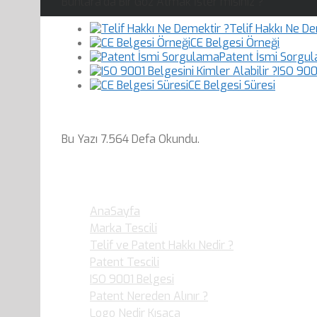
Bunlara'da Bir Göz Atmak İster misiniz ?
Telif Hakkı Ne De
CE Belgesi Örneği
Patent İsmi Sorgu
ISO 9001
CE Belgesi Süresi
Bu Yazı 7.564 Defa Okundu.
En Çok Okunan Yazılar…
AnaSayfa
- 79.050 defa Okudular.
Marka Tescili
- 36.359 defa Okudular.
Telif ve Patent Hakkı Nedir ?
- 36.017 defa O
Patent Tescili
- 30.877 defa Okudular.
ISO 9001 Belgesi
- 25.920 defa Okudular.
Patent Nereden Alınır ?
- 19.949 defa Okudul
Logo Nedir Kısaca
- 19.892 defa Okudular.