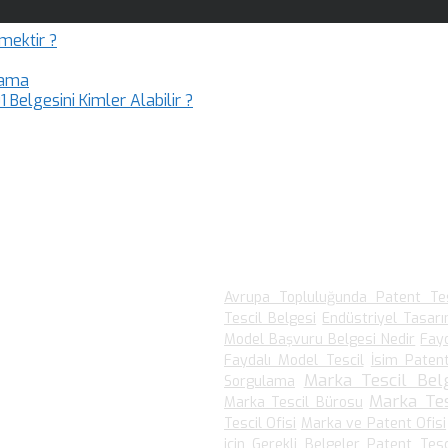
mektir ?
lama
 Belgesini Kimler Alabilir ?
En Çok Arananlar
Avrupa Topluluğunda Patent Tes
Tescil Belgesi
Endüstriyel Tasar
Model Başvuru Belgesi Nedir
Fay
kudular.
Faydalı Model Tescil
İsim Patent
Marka Tescil Belg
Sorgulama
Marka Te
Marka Tescil Bürosu
ar.
Tescil Ofisi
Marka ve Patent Ofisi
için Gerekli Belgeler
Patent Tes