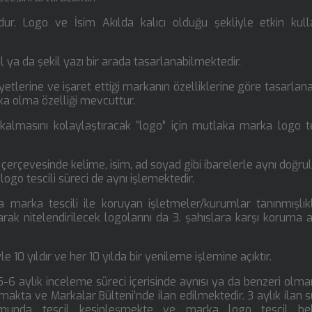
r. Logo ve İsim Akılda kalıcı olduğu şekliyle etkin kul
 ya da şekil yazı bir arada tasarlanabilmektedir.
etlerine ve işaret ettiği markanın özelliklerine göre tasarlan
a olma özelliği mevcuttur.
almasını kolaylaştıracak “logo” için mutlaka marka logo te
çerçevesinde kelime, isim, ad soyad gibi ibarelerle aynı doğru
logo tescili süreci de aynı işlemektedir.
marka tescili ile koruyan işletmeler/kurumlar tanınmışlıkl
rak nitelendirilecek logolarını da 3. şahıslara karşı koruma a
e 10 yıldır ve her 10 yılda bir yenileme işlemine açıktır.
-6 aylık inceleme süreci içerisinde aynısı ya da benzeri olm
akta ve Markalar Bülteni’nde ilan edilmektedir. 3 aylık ilan s
munda tescil kesinleşmekte ve marka logo tescil bel