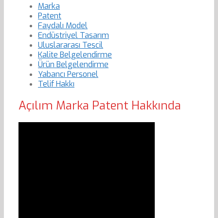
Marka
Patent
Faydalı Model
Endüstriyel Tasarım
Uluslararası Tescil
Kalite Belgelendirme
Ürün Belgelendirme
Yabancı Personel
Telif Hakkı
Açılım Marka Patent Hakkında