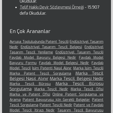
Okudular.
Telif Hakkı Devir Sözleşmesi Örneği
- 15.907
defa Okudular.
En Çok Arananlar
Avrupa Topluluğunda Patent Tescili
Endüstriyel Tasarım
Nedir
Endüstriyel Tasarım Tescil Belgesi
Endüstriyel
Tasarım Tescil Yenileme
Endüstriyel Tasarım Tescili
Faydalı Model Başvuru Belgesi Nedir
Faydalı Model
Başvuru Formu
Faydalı Model Belgesi Nedir
Faydalı
Model Tescil
İsim Patenti Nasıl Alınır
Marka İsim Tescili
Marka Tescil
Marka Patent Tescil Sorgulama
Belgesi Nasıl Alınır
Marka Tescil Belgesi Nedir
Marka Tescil Bürosu
Marka Tescil Bürosu
Sorgulama
Marka Tescil Nedir
Marka Tescil Ofisi
Marka ve Patent Ofisi
Online Patent Sorgulama ve
Arama
Patent Başvurusu için Gerekli Belgeler
Patent
Tescil Sorgulama
Patent Tescili Nedir
Patent ve Faydalı
Model Tescil İtirazı Nedir
Tasarım Tescil Başvurusu