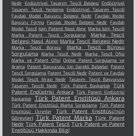
Nedir
Endüstriyel Tasarım Tescil Belgesi
Endüstriyel
Tasarım Tescil Yenileme
Endüstriyel Tasarım Tescili
Faydalı Model Başvuru Belgesi Nedir
Faydalı Model
Başvuru Formu
Faydalı Model Belgesi Nedir
Faydalı
Model Tescil
İsim Patenti Nasıl Alınır
Marka İsim Tescili
Marka Tescil
Marka Patent Tescil Sorgulama
Belgesi Nasıl Alınır
Marka Tescil Belgesi Nedir
Marka Tescil Bürosu
Marka Tescil Bürosu
Sorgulama
Marka Tescil Nedir
Marka Tescil Ofisi
Marka ve Patent Ofisi
Online Patent Sorgulama ve
Arama
Patent Başvurusu için Gerekli Belgeler
Patent
Tescil Sorgulama
Patent Tescili Nedir
Patent ve Faydalı
Model Tescil İtirazı Nedir
Tasarım Tescil Başvurusu
Türk
Tasarım Tescili Nedir
Türk Patent Başkanlığı
Patent Endüstrisi Ankara
Türk Patent Endüstrisi
Türk Patent Enstitüsü Ankara
Başkanlığı
Türk Patent Enstitüsü Marka Sorgulama
Türk Patent
Türk Patent Enstitüsü’nün
Enstitüsü Ücretler
Türk Patent Marka
Görevleri
Türk Patent
Nedir
Türk Patent Tescil
Türk Patent ve Patent
Enstitüsü Hakkında Bilgi