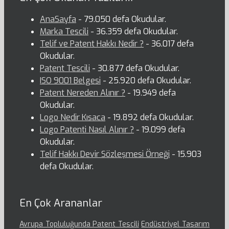
AnaSayfa
- 79.050 defa Okudular.
Marka Tescili
- 36.359 defa Okudular.
Telif ve Patent Hakkı Nedir ?
- 36.017 defa
Okudular.
Patent Tescili
- 30.877 defa Okudular.
ISO 9001 Belgesi
- 25.920 defa Okudular.
Patent Nereden Alınır ?
- 19.949 defa
Okudular.
Logo Nedir Kısaca
- 19.892 defa Okudular.
Logo Patenti Nasıl Alınır ?
- 19.099 defa
Okudular.
Telif Hakkı Devir Sözleşmesi Örneği
- 15.903
defa Okudular.
En Çok Arananlar
Avrupa Topluluğunda Patent Tescili
Endüstriyel Tasarım