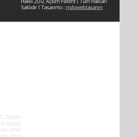
Hakkı 2012 Açılım Patent | Tüm Hakları
Saklıdır | Tasarımcı :
mdywebtasarım
.910 defa
el Tasarım
ili
Faydalı
lgesi Nedir
ent Tescil