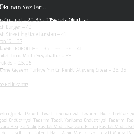
 Okunan Yazılar…
as Concept – 20, 35
- 2.164 defa Okudular.
ch Burger – 43
- 2.146 defa Okudular.
ish Street İngilizce Kursları – 41
- 1.954 defa Okudular.
ran 19 – 37
- 2.004 defa Okudular.
kaMETROPOLLİFE – 35 – 36 – 38 – 41
- 2.060 defa Okudular.
bilet Time Mutlu Seyahatler – 39
- 1.880 defa Okudular.
ukids – 25, 35
- 1.890 defa Okudular.
ünne Giysem Türkiye ‘nin En Renkli Alışveriş Sitesi – 25, 35
- 1
dular.
te Politikamız
- 1.540 defa Okudular.
 Arananlar
pluluğunda Patent Tescili
Endüstriyel Tasarım Nedir
Endüstriy
gesi
Endüstriyel Tasarım Tescil Yenileme
Endüstriyel Tasarım Tesc
vuru Belgesi Nedir
Faydalı Model Başvuru Formu
Faydalı Model Be
odel Tescil
İsim Patenti Nasıl Alınır
Marka İsim Tescili
Marka Pat