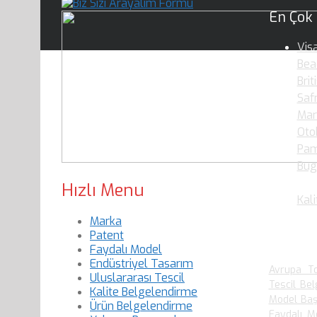
En Çok
Vis
Bea
Brit
Saf
Mar
Oto
Pam
Bug
Oku
Hızlı Menu
Kali
Marka
Patent
En Çok
Faydalı Model
Endüstriyel Tasarım
Avrupa To
Uluslararası Tescil
Tescil Bel
Kalite Belgelendirme
Model Baş
Ürün Belgelendirme
Faydalı M