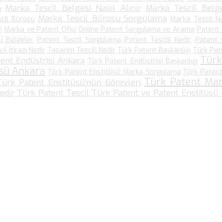
Marka Tescil Belgesi Nasıl Alınır
Marka Tescil Belge
a
Marka Tescil Bürosu Sorgulama
cil Bürosu
Marka Tescil N
i
Marka ve Patent Ofisi
Online Patent Sorgulama ve Arama
Patent
li Belgeler
Patent Tescil Sorgulama
Patent Tescili Nedir
Patent 
l İtirazı Nedir
Tasarım Tescili Nedir
Türk Patent Başkanlığı
Türk Pat
Türk
ent Endüstrisi Ankara
Türk Patent Endüstrisi Başkanlığı
üsü Ankara
Türk Patent Enstitüsü Marka Sorgulama
Türk Patent
Türk Patent Ma
Türk Patent Enstitüsü’nün Görevleri
edir
Türk Patent Tescil
Türk Patent ve Patent Enstitüsü
Bize Ulaşın…
Kültür Mah. Meşrutiyet Cad No: