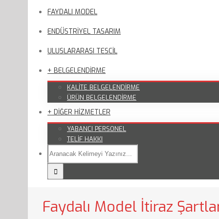
FAYDALI MODEL
ENDÜSTRİYEL TASARIM
ULUSLARARASI TESCİL
+ BELGELENDİRME
KALİTE BELGELENDİRME
ÜRÜN BELGELENDİRME
+ DİĞER HİZMETLER
YABANCI PERSONEL
TELİF HAKKI
Faydalı Model İtiraz Şartla