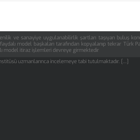
nilik ve sanayiye uygulanabilirlik şartları taşıyan buluş konu
n faydalı model başkaları tarafından kopyalanıp tekrar Türk P
lı model itiraz işlemleri devreye girmektedir
nstitüsü uzmanlarınca incelemeye tabi tutulmaktadır. […]