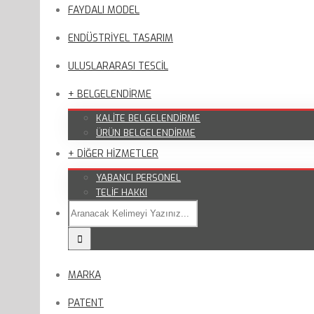
FAYDALI MODEL
ENDÜSTRİYEL TASARIM
ULUSLARARASI TESCİL
+ BELGELENDİRME
KALİTE BELGELENDİRME
ÜRÜN BELGELENDİRME
+ DİĞER HİZMETLER
YABANCI PERSONEL
TELİF HAKKI
MARKA
PATENT