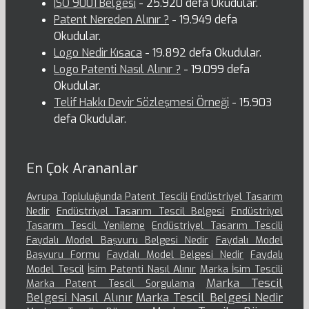
ISO 9001 Belgesi
- 25.920 defa Okudular.
Patent Nereden Alınır ?
- 19.949 defa
Okudular.
Logo Nedir Kısaca
- 19.892 defa Okudular.
Logo Patenti Nasıl Alınır ?
- 19.099 defa
Okudular.
Telif Hakkı Devir Sözleşmesi Örneği
- 15.903
defa Okudular.
En Çok Arananlar
Avrupa Topluluğunda Patent Tescili
Endüstriyel Tasarım
Nedir
Endüstriyel Tasarım Tescil Belgesi
Endüstriyel
Tasarım Tescil Yenileme
Endüstriyel Tasarım Tescili
Faydalı Model Başvuru Belgesi Nedir
Faydalı Model
Başvuru Formu
Faydalı Model Belgesi Nedir
Faydalı
Model Tescil
İsim Patenti Nasıl Alınır
Marka İsim Tescili
Marka Tescil
Marka Patent Tescil Sorgulama
Belgesi Nasıl Alınır
Marka Tescil Belgesi Nedir