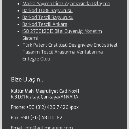
Marka Yayıma İtiraz Aşamasında Uzlaşma
Barkod TOBB Başvurusu
Barkod Tescil Başvurusu
Barkod Tescili Ankara
ISO 27001:2013 Bilgi Güvenliği Yönetim
Sistemi
Türk Patent Enstitüsü Designview Endüstriyel
Tasarım Tescil Araştırma Veritabanına
Entegre Oldu
Bize Ulaşın…
Kültür Mah. Meşrutiyet Cad No:41
K:3 D:11 Kızılay, Çankaya/ANKARA
Phone: +90 (312) 426 7 426 /pbx
Fax: +90 (312) 481 00 62
Email:
info@acilimpatent.com