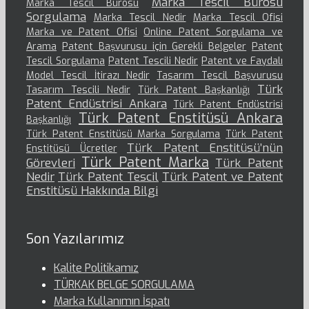
Marka Tescil Bürosu
Marka Tescil Bürosu
Sorgulama
Marka Tescil Nedir
Marka Tescil Ofisi
Marka ve Patent Ofisi
Online Patent Sorgulama ve
Arama
Patent Başvurusu için Gerekli Belgeler
Patent
Tescil Sorgulama
Patent Tescili Nedir
Patent ve Faydalı
Model Tescil İtirazı Nedir
Tasarım Tescil Başvurusu
Türk
Tasarım Tescili Nedir
Türk Patent Başkanlığı
Patent Endüstrisi Ankara
Türk Patent Endüstrisi
Türk Patent Enstitüsü Ankara
Başkanlığı
Türk Patent Enstitüsü Marka Sorgulama
Türk Patent
Türk Patent Enstitüsü’nün
Enstitüsü Ücretler
Türk Patent Marka
Görevleri
Türk Patent
Nedir
Türk Patent Tescil
Türk Patent ve Patent
Enstitüsü Hakkında Bilgi
Son Yazılarımız
Kalite Politikamız
TÜRKAK BELGE SORGULAMA
Marka Kullanımın İspatı