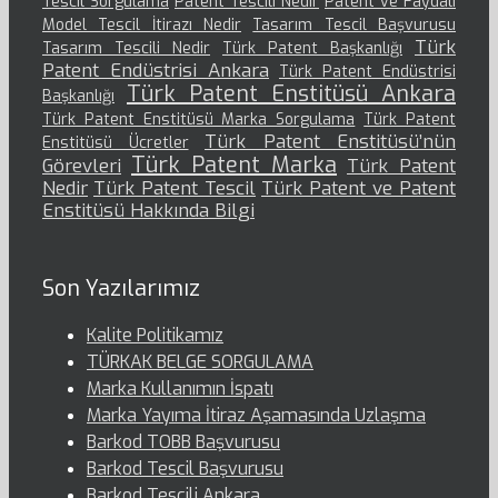
Tescil Sorgulama
Patent Tescili Nedir
Patent ve Faydalı
Model Tescil İtirazı Nedir
Tasarım Tescil Başvurusu
Türk
Tasarım Tescili Nedir
Türk Patent Başkanlığı
Patent Endüstrisi Ankara
Türk Patent Endüstrisi
Türk Patent Enstitüsü Ankara
Başkanlığı
Türk Patent Enstitüsü Marka Sorgulama
Türk Patent
Türk Patent Enstitüsü’nün
Enstitüsü Ücretler
Türk Patent Marka
Görevleri
Türk Patent
Nedir
Türk Patent Tescil
Türk Patent ve Patent
Enstitüsü Hakkında Bilgi
Son Yazılarımız
Kalite Politikamız
TÜRKAK BELGE SORGULAMA
Marka Kullanımın İspatı
Marka Yayıma İtiraz Aşamasında Uzlaşma
Barkod TOBB Başvurusu
Barkod Tescil Başvurusu
Barkod Tescili Ankara