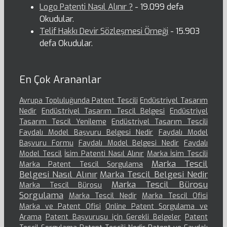
Logo Patenti Nasıl Alınır ?
- 19.099 defa
Okudular.
Telif Hakkı Devir Sözleşmesi Örneği
- 15.903
defa Okudular.
En Çok Arananlar
Avrupa Topluluğunda Patent Tescili
Endüstriyel Tasarım
Nedir
Endüstriyel Tasarım Tescil Belgesi
Endüstriyel
Tasarım Tescil Yenileme
Endüstriyel Tasarım Tescili
Faydalı Model Başvuru Belgesi Nedir
Faydalı Model
Başvuru Formu
Faydalı Model Belgesi Nedir
Faydalı
Model Tescil
İsim Patenti Nasıl Alınır
Marka İsim Tescili
Marka Tescil
Marka Patent Tescil Sorgulama
Belgesi Nasıl Alınır
Marka Tescil Belgesi Nedir
Marka Tescil Bürosu
Marka Tescil Bürosu
Sorgulama
Marka Tescil Nedir
Marka Tescil Ofisi
Marka ve Patent Ofisi
Online Patent Sorgulama ve
Arama
Patent Başvurusu için Gerekli Belgeler
Patent