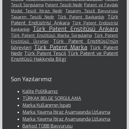
Tescil Sorgulama
Patent Tescili Nedir
Patent ve Faydalı
Model Tescil İtirazı Nedir
Tasarım Tescil Başvurusu
Türk
Tasarım Tescili Nedir
Türk Patent Başkanlığı
Patent Endüstrisi Ankara
Türk Patent Endüstrisi
Türk Patent Enstitüsü Ankara
Başkanlığı
Türk Patent Enstitüsü Marka Sorgulama
Türk Patent
Türk Patent Enstitüsü’nün
Enstitüsü Ücretler
Türk Patent Marka
Görevleri
Türk Patent
Nedir
Türk Patent Tescil
Türk Patent ve Patent
Enstitüsü Hakkında Bilgi
Son Yazılarımız
Kalite Politikamız
TÜRKAK BELGE SORGULAMA
Marka Kullanımın İspatı
Marka Yayıma İtiraz Aşamasında Uzlaşma
Marka Yayıma İtiraz Aşamasında Uzlaşma
Barkod TOBB Başvurusu