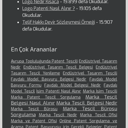
Logo Nedir Kısaca
- 19.899 defa Okudular.
Logo Patenti Nasıl Alınır ?
- 19.105 defa
Okudular.
Telif Hakkı Devir Sözleşmesi Örneği
- 15.907
defa Okudular.
En Çok Arananlar
Avrupa Topluluğunda Patent Tescili
Endüstriyel Tasarım
Nedir
Endüstriyel Tasarım Tescil Belgesi
Endüstriyel
Tasarım Tescil Yenileme
Endüstriyel Tasarım Tescili
Faydalı Model Başvuru Belgesi Nedir
Faydalı Model
Başvuru Formu
Faydalı Model Belgesi Nedir
Faydalı
Model Tescil
İsim Patenti Nasıl Alınır
Marka İsim Tescili
Marka Tescil
Marka Patent Tescil Sorgulama
Belgesi Nasıl Alınır
Marka Tescil Belgesi Nedir
Marka Tescil Bürosu
Marka Tescil Bürosu
Sorgulama
Marka Tescil Nedir
Marka Tescil Ofisi
Marka ve Patent Ofisi
Online Patent Sorgulama ve
Arama
Patent Başvurusu için Gerekli Belgeler
Patent