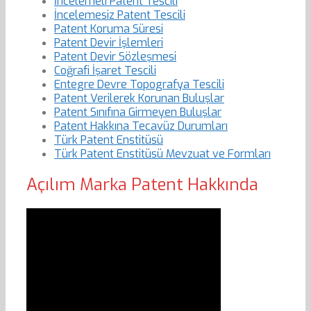
İncelemeli Patent Tescili
İncelemesiz Patent Tescili
Patent Koruma Süresi
Patent Devir İşlemleri
Patent Devir Sözleşmesi
Coğrafi İşaret Tescili
Entegre Devre Topografya Tescili
Patent Verilerek Korunan Buluşlar
Patent Sınıfına Girmeyen Buluşlar
Patent Hakkına Tecavüz Durumları
Türk Patent Enstitüsü
Türk Patent Enstitüsü Mevzuat ve Formları
Açılım Marka Patent Hakkında