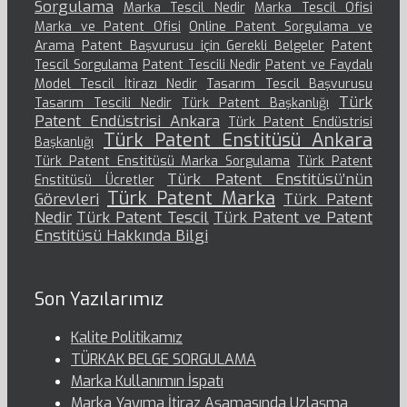
Sorgulama
Marka Tescil Nedir
Marka Tescil Ofisi
Marka ve Patent Ofisi
Online Patent Sorgulama ve
Arama
Patent Başvurusu için Gerekli Belgeler
Patent
Tescil Sorgulama
Patent Tescili Nedir
Patent ve Faydalı
Model Tescil İtirazı Nedir
Tasarım Tescil Başvurusu
Türk
Tasarım Tescili Nedir
Türk Patent Başkanlığı
Patent Endüstrisi Ankara
Türk Patent Endüstrisi
Türk Patent Enstitüsü Ankara
Başkanlığı
Türk Patent Enstitüsü Marka Sorgulama
Türk Patent
Türk Patent Enstitüsü’nün
Enstitüsü Ücretler
Türk Patent Marka
Görevleri
Türk Patent
Nedir
Türk Patent Tescil
Türk Patent ve Patent
Enstitüsü Hakkında Bilgi
Son Yazılarımız
Kalite Politikamız
TÜRKAK BELGE SORGULAMA
Marka Kullanımın İspatı
Marka Yayıma İtiraz Aşamasında Uzlaşma