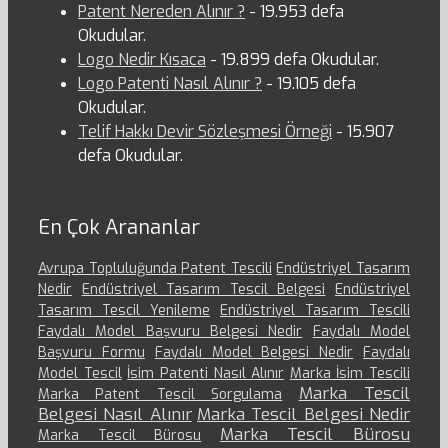
Patent Nereden Alınır ?
- 19.953 defa
Okudular.
Logo Nedir Kısaca
- 19.899 defa Okudular.
Logo Patenti Nasıl Alınır ?
- 19.105 defa
Okudular.
Telif Hakkı Devir Sözleşmesi Örneği
- 15.907
defa Okudular.
En Çok Arananlar
Avrupa Topluluğunda Patent Tescili
Endüstriyel Tasarım
Nedir
Endüstriyel Tasarım Tescil Belgesi
Endüstriyel
Tasarım Tescil Yenileme
Endüstriyel Tasarım Tescili
Faydalı Model Başvuru Belgesi Nedir
Faydalı Model
Başvuru Formu
Faydalı Model Belgesi Nedir
Faydalı
Model Tescil
İsim Patenti Nasıl Alınır
Marka İsim Tescili
Marka Tescil
Marka Patent Tescil Sorgulama
Belgesi Nasıl Alınır
Marka Tescil Belgesi Nedir
Marka Tescil Bürosu
Marka Tescil Bürosu