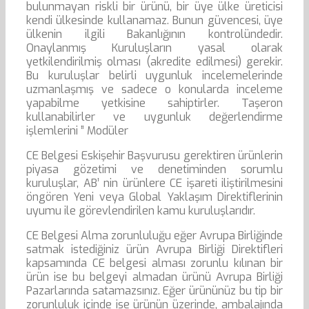
bulunmayan riskli bir ürünü, bir üye ülke üreticisi
kendi ülkesinde kullanamaz. Bunun güvencesi, üye
ülkenin ilgili Bakanlığının kontrolündedir.
Onaylanmış Kuruluşların yasal olarak
yetkilendirilmiş olması (akredite edilmesi) gerekir.
Bu kuruluşlar belirli uygunluk incelemelerinde
uzmanlaşmış ve sadece o konularda inceleme
yapabilme yetkisine sahiptirler. Taşeron
kullanabilirler ve uygunluk değerlendirme
işlemlerini ” Modüler
CE Belgesi Eskişehir Başvurusu gerektiren ürünlerin
piyasa gözetimi ve denetiminden sorumlu
kuruluşlar, AB’ nin ürünlere CE işareti iliştirilmesini
öngören Yeni veya Global Yaklaşım Direktiflerinin
uyumu ile görevlendirilen kamu kuruluşlarıdır.
CE Belgesi Alma zorunluluğu eğer Avrupa Birliğinde
satmak istediğiniz ürün Avrupa Birliği Direktifleri
kapsamında CE belgesi alması zorunlu kılınan bir
ürün ise bu belgeyi almadan ürünü Avrupa Birliği
Pazarlarında satamazsınız. Eğer ürününüz bu tip bir
zorunluluk içinde ise ürünün üzerinde, ambalajında