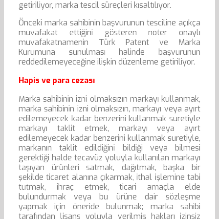
getiriliyor, marka tescil süreçleri kısaltılıyor.
Önceki marka sahibinin başvurunun tesciline açıkça
muvafakat ettiğini gösteren noter onaylı
muvafakatnamenin Türk Patent ve Marka
Kurumuna sunulması halinde başvurunun
reddedilemeyeceğine ilişkin düzenleme getiriliyor.
Hapis ve para cezası
Marka sahibinin izni olmaksızın markayı kullanmak,
marka sahibinin izni olmaksızın, markayı veya ayırt
edilemeyecek kadar benzerini kullanmak suretiyle
markayı taklit etmek, markayı veya ayırt
edilemeyecek kadar benzerini kullanmak suretiyle,
markanın taklit edildiğini bildiği veya bilmesi
gerektiği halde tecavüz yoluyla kullanılan markayı
taşıyan ürünleri satmak, dağıtmak, başka bir
şekilde ticaret alanına çıkarmak, ithal işlemine tabi
tutmak, ihraç etmek, ticari amaçla elde
bulundurmak veya bu ürüne dair sözleşme
yapmak için öneride bulunmak; marka sahibi
tarafından lisans yoluyla verilmiş hakları izinsiz