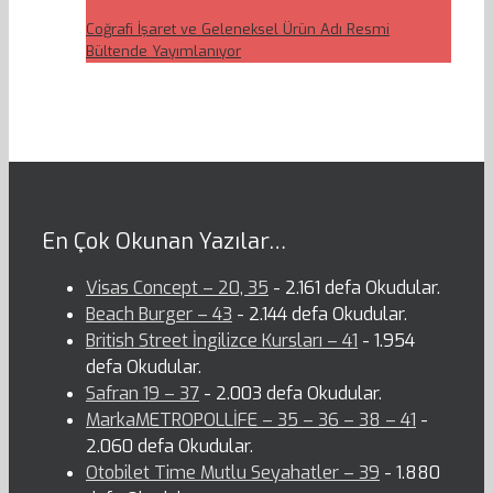
Coğrafi İşaret ve Geleneksel Ürün Adı Resmi
Bültende Yayımlanıyor
En Çok Okunan Yazılar…
Visas Concept – 20, 35
- 2.161 defa Okudular.
Beach Burger – 43
- 2.144 defa Okudular.
British Street İngilizce Kursları – 41
- 1.954
defa Okudular.
Safran 19 – 37
- 2.003 defa Okudular.
MarkaMETROPOLLİFE – 35 – 36 – 38 – 41
-
2.060 defa Okudular.
Otobilet Time Mutlu Seyahatler – 39
- 1.880