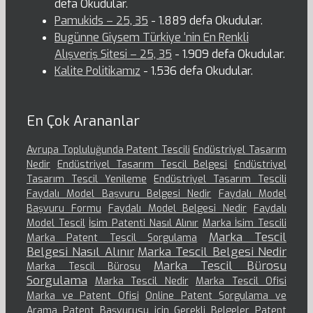
defa Okudular.
Pamukids – 25, 35
- 1.889 defa Okudular.
Bugünne Giysem Türkiye ‘nin En Renkli
Alışveriş Sitesi – 25, 35
- 1.909 defa Okudular.
Kalite Politikamız
- 1.536 defa Okudular.
En Çok Arananlar
Avrupa Topluluğunda Patent Tescili
Endüstriyel Tasarım
Nedir
Endüstriyel Tasarım Tescil Belgesi
Endüstriyel
Tasarım Tescil Yenileme
Endüstriyel Tasarım Tescili
Faydalı Model Başvuru Belgesi Nedir
Faydalı Model
Başvuru Formu
Faydalı Model Belgesi Nedir
Faydalı
Model Tescil
İsim Patenti Nasıl Alınır
Marka İsim Tescili
Marka Tescil
Marka Patent Tescil Sorgulama
Belgesi Nasıl Alınır
Marka Tescil Belgesi Nedir
Marka Tescil Bürosu
Marka Tescil Bürosu
Sorgulama
Marka Tescil Nedir
Marka Tescil Ofisi
Marka ve Patent Ofisi
Online Patent Sorgulama ve
Arama
Patent Başvurusu için Gerekli Belgeler
Patent