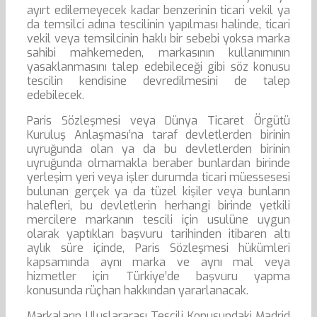
ayırt edilemeyecek kadar benzerinin ticari vekil ya
da temsilci adına tescilinin yapılması halinde, ticari
vekil veya temsilcinin haklı bir sebebi yoksa marka
sahibi mahkemeden, markasının kullanımının
yasaklanmasını talep edebileceği gibi söz konusu
tescilin kendisine devredilmesini de talep
edebilecek.
Paris Sözleşmesi veya Dünya Ticaret Örgütü
Kuruluş Anlaşması’na taraf devletlerden birinin
uyruğunda olan ya da bu devletlerden birinin
uyruğunda olmamakla beraber bunlardan birinde
yerleşim yeri veya işler durumda ticari müessesesi
bulunan gerçek ya da tüzel kişiler veya bunların
halefleri, bu devletlerin herhangi birinde yetkili
mercilere markanın tescili için usulüne uygun
olarak yaptıkları başvuru tarihinden itibaren altı
aylık süre içinde, Paris Sözleşmesi hükümleri
kapsamında aynı marka ve aynı mal veya
hizmetler için Türkiye’de başvuru yapma
konusunda rüçhan hakkından yararlanacak.
Markaların Uluslararası Tescili Konusundaki Madrid