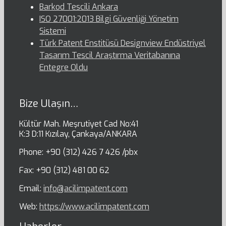
Barkod Tescili Ankara
ISO 27001:2013 Bilgi Güvenliği Yönetim
Sistemi
Türk Patent Enstitüsü Designview Endüstriyel
Tasarım Tescil Araştırma Veritabanına
Entegre Oldu
Bize Ulaşın…
Kültür Mah. Meşrutiyet Cad No:41
K:3 D:11 Kızılay, Çankaya/ANKARA
Phone: +90 (312) 426 7 426 /pbx
Fax: +90 (312) 481 00 62
Email:
info@acilimpatent.com
Web:
https://www.acilimpatent.com