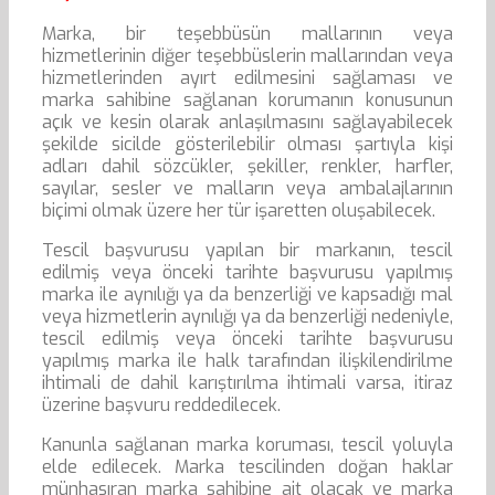
Marka, bir teşebbüsün mallarının veya
hizmetlerinin diğer teşebbüslerin mallarından veya
hizmetlerinden ayırt edilmesini sağlaması ve
marka sahibine sağlanan korumanın konusunun
açık ve kesin olarak anlaşılmasını sağlayabilecek
şekilde sicilde gösterilebilir olması şartıyla kişi
adları dahil sözcükler, şekiller, renkler, harfler,
sayılar, sesler ve malların veya ambalajlarının
biçimi olmak üzere her tür işaretten oluşabilecek.
Tescil başvurusu yapılan bir markanın, tescil
edilmiş veya önceki tarihte başvurusu yapılmış
marka ile aynılığı ya da benzerliği ve kapsadığı mal
veya hizmetlerin aynılığı ya da benzerliği nedeniyle,
tescil edilmiş veya önceki tarihte başvurusu
yapılmış marka ile halk tarafından ilişkilendirilme
ihtimali de dahil karıştırılma ihtimali varsa, itiraz
üzerine başvuru reddedilecek.
Kanunla sağlanan marka koruması, tescil yoluyla
elde edilecek. Marka tescilinden doğan haklar
münhasıran marka sahibine ait olacak ve marka