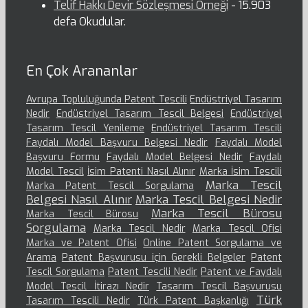
Telif Hakkı Devir Sözleşmesi Örneği
- 15.903
defa Okudular.
En Çok Arananlar
Avrupa Topluluğunda Patent Tescili
Endüstriyel Tasarım
Nedir
Endüstriyel Tasarım Tescil Belgesi
Endüstriyel
Tasarım Tescil Yenileme
Endüstriyel Tasarım Tescili
Faydalı Model Başvuru Belgesi Nedir
Faydalı Model
Başvuru Formu
Faydalı Model Belgesi Nedir
Faydalı
Model Tescil
İsim Patenti Nasıl Alınır
Marka İsim Tescili
Marka Tescil
Marka Patent Tescil Sorgulama
Belgesi Nasıl Alınır
Marka Tescil Belgesi Nedir
Marka Tescil Bürosu
Marka Tescil Bürosu
Sorgulama
Marka Tescil Nedir
Marka Tescil Ofisi
Marka ve Patent Ofisi
Online Patent Sorgulama ve
Arama
Patent Başvurusu için Gerekli Belgeler
Patent
Tescil Sorgulama
Patent Tescili Nedir
Patent ve Faydalı
Model Tescil İtirazı Nedir
Tasarım Tescil Başvurusu
Türk
Tasarım Tescili Nedir
Türk Patent Başkanlığı