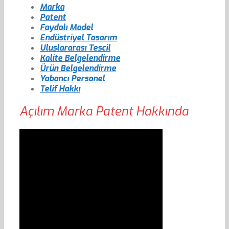
Marka
Patent
Faydalı Model
Endüstriyel Tasarım
Uluslararası Tescil
Kalite Belgelendirme
Ürün Belgelendirme
Yabancı Personel
Telif Hakkı
Açılım Marka Patent Hakkında