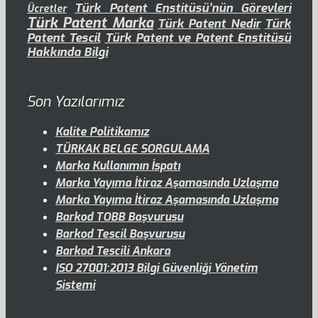
Türk Patent Enstitüsü’nün Görevleri
Ücretler
Türk Patent Marka
Türk Patent Nedir
Türk
Patent Tescil
Türk Patent ve Patent Enstitüsü
Hakkında Bilgi
Son Yazılarımız
Kalite Politikamız
TÜRKAK BELGE SORGULAMA
Marka Kullanımın İspatı
Marka Yayıma İtiraz Aşamasında Uzlaşma
Marka Yayıma İtiraz Aşamasında Uzlaşma
Barkod TOBB Başvurusu
Barkod Tescil Başvurusu
Barkod Tescili Ankara
ISO 27001:2013 Bilgi Güvenliği Yönetim
Sistemi