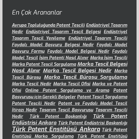
En Çok Arananlar
Avrupa Topluluğunda Patent Tescili
Endüstriyel Tasarım
Nedir
Endüstriyel Tasarım Tescil Belgesi
Endüstriyel
Tasarım Tescil Yenileme
Endüstriyel Tasarım Tescili
Faydalı Model Başvuru Belgesi Nedir
Faydalı Model
Başvuru Formu
Faydalı Model Belgesi Nedir
Faydalı
Model Tescil
İsim Patenti Nasıl Alınır
Marka İsim Tescili
Marka Tescil Belgesi
Marka Patent Tescil Sorgulama
Nasıl Alınır
Marka Tescil Belgesi Nedir
Marka
Marka Tescil Bürosu Sorgulama
Tescil Bürosu
Marka Tescil Nedir
Marka Tescil Ofisi
Marka ve Patent
Ofisi
Online Patent Sorgulama ve Arama
Patent
Başvurusu için Gerekli Belgeler
Patent Tescil Sorgulama
Patent Tescili Nedir
Patent ve Faydalı Model Tescil
İtirazı Nedir
Tasarım Tescil Başvurusu
Tasarım Tescili
Türk Patent
Nedir
Türk Patent Başkanlığı
Endüstrisi Ankara
Türk Patent Endüstrisi Başkanlığı
Türk Patent Enstitüsü Ankara
Türk Patent
Enstitüsü Marka Sorgulama
Türk Patent Enstitüsü