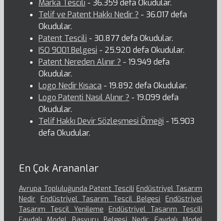
Marka Tescili
- 36.359 defa Okudular.
Telif ve Patent Hakkı Nedir ?
- 36.017 defa
Okudular.
Patent Tescili
- 30.877 defa Okudular.
ISO 9001 Belgesi
- 25.920 defa Okudular.
Patent Nereden Alınır ?
- 19.949 defa
Okudular.
Logo Nedir Kısaca
- 19.892 defa Okudular.
Logo Patenti Nasıl Alınır ?
- 19.099 defa
Okudular.
Telif Hakkı Devir Sözleşmesi Örneği
- 15.903
defa Okudular.
En Çok Arananlar
Avrupa Topluluğunda Patent Tescili
Endüstriyel Tasarım
Nedir
Endüstriyel Tasarım Tescil Belgesi
Endüstriyel
Tasarım Tescil Yenileme
Endüstriyel Tasarım Tescili
Faydalı Model Başvuru Belgesi Nedir
Faydalı Model