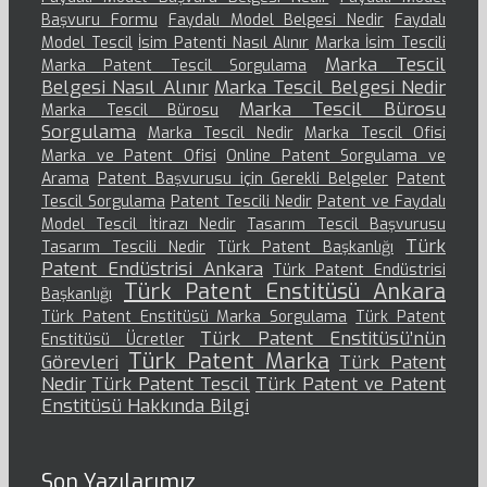
Başvuru Formu
Faydalı Model Belgesi Nedir
Faydalı
Model Tescil
İsim Patenti Nasıl Alınır
Marka İsim Tescili
Marka Tescil
Marka Patent Tescil Sorgulama
Belgesi Nasıl Alınır
Marka Tescil Belgesi Nedir
Marka Tescil Bürosu
Marka Tescil Bürosu
Sorgulama
Marka Tescil Nedir
Marka Tescil Ofisi
Marka ve Patent Ofisi
Online Patent Sorgulama ve
Arama
Patent Başvurusu için Gerekli Belgeler
Patent
Tescil Sorgulama
Patent Tescili Nedir
Patent ve Faydalı
Model Tescil İtirazı Nedir
Tasarım Tescil Başvurusu
Türk
Tasarım Tescili Nedir
Türk Patent Başkanlığı
Patent Endüstrisi Ankara
Türk Patent Endüstrisi
Türk Patent Enstitüsü Ankara
Başkanlığı
Türk Patent Enstitüsü Marka Sorgulama
Türk Patent
Türk Patent Enstitüsü’nün
Enstitüsü Ücretler
Türk Patent Marka
Görevleri
Türk Patent
Nedir
Türk Patent Tescil
Türk Patent ve Patent
Enstitüsü Hakkında Bilgi
Son Yazılarımız