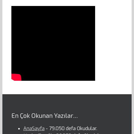
En Çok Okunan Yazılar…
AnaSayfa
- 79.050 defa Okudular.