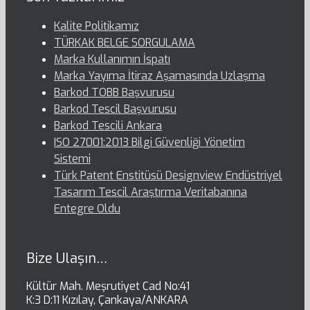
Kalite Politikamız
TÜRKAK BELGE SORGULAMA
Marka Kullanımın İspatı
Marka Yayıma İtiraz Aşamasında Uzlaşma
Barkod TOBB Başvurusu
Barkod Tescil Başvurusu
Barkod Tescili Ankara
ISO 27001:2013 Bilgi Güvenliği Yönetim
Sistemi
Türk Patent Enstitüsü Designview Endüstriyel
Tasarım Tescil Araştırma Veritabanına
Entegre Oldu
Bize Ulaşın…
Kültür Mah. Meşrutiyet Cad No:41
K:3 D:11 Kızılay, Çankaya/ANKARA