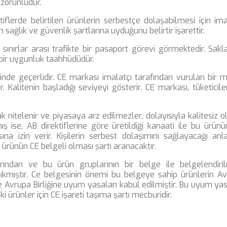
 zorunludur.
tiflerde belirtilen ürünlerin serbestçe dolaşabilmesi için ima
sağlık ve güvenlik şartlarına uyduğunu belirtir işarettir.
 sınırlar arası trafikte bir pasaport görevi görmektedir. Sakl
bir uygunluk taahhüdüdür.
rinde geçerlidir. CE markası imalatçı tarafından vurulan bir 
. Kalitenin başladığı seviyeyi gösterir. CE markası, tüketiciler
 nitelenir ve piyasaya arz edilmezler, dolayısıyla kalitesiz o
ış ise, AB direktiflerine göre üretildiği kanaati ile bu ürün
a izin verir. Kişilerin serbest dolaşımını sağlayacağı anl
 ürünün CE belgeli olması şartı aranacaktır.
arından ve bu ürün gruplarının bir belge ile belgelendiri
ıkmıştır. Ce belgesinin önemi bu belgeye sahip ürünlerin A
 de Avrupa Birliğine uyum yasaları kabul edilmiştir. Bu uyum yas
ürünler için CE işareti taşıma şartı mecburidir.