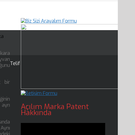
ka
nkara
ayvan
Telif
uğunu
k bir
ğinin
Açılım Marka Patent
 ayrı
Hakkında
sında
 Aynı
ndeki