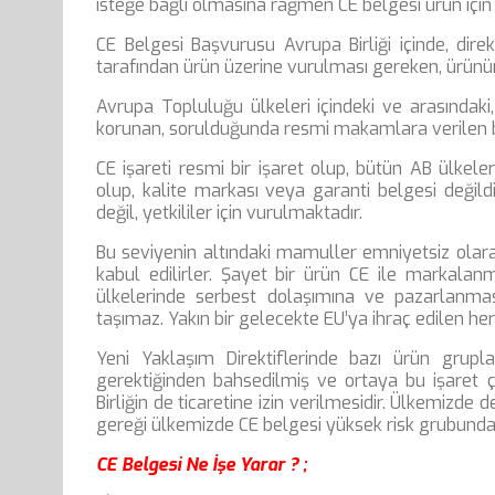
isteğe bağlı olmasına rağmen CE belgesi ürün için
CE Belgesi Başvurusu Avrupa Birliği içinde, direk
tarafından ürün üzerine vurulması gereken, ürünün 
Avrupa Topluluğu ülkeleri içindeki ve arasındaki,
korunan, sorulduğunda resmi makamlara verilen 
CE işareti resmi bir işaret olup, bütün AB ülkele
olup, kalite markası veya garanti belgesi değildir
değil, yetkililer için vurulmaktadır.
Bu seviyenin altındaki mamuller emniyetsiz olarak
kabul edilirler. Şayet bir ürün CE ile markalanm
ülkelerinde serbest dolaşımına ve pazarlanmasın
taşımaz. Yakın bir gelecekte EU’ya ihraç edilen her
Yeni Yaklaşım Direktiflerinde bazı ürün grupl
gerektiğinden bahsedilmiş ve ortaya bu işaret ç
Birliğin de ticaretine izin verilmesidir. Ülkemizde
gereği ülkemizde CE belgesi yüksek risk grubundaki 
CE Belgesi Ne İşe Yarar ? ;