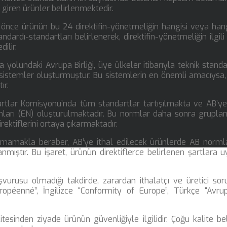
 giren ürünler belirlenmektedir.
 önce ürünün bu 24 direktifin-yönetmeliğin hangisi veya hang
ndardı-standartları belirlenerek, direktifin-yönetmeliğin ilgili
dilir.
olundaki Avrupa Birliği, üye ülkeler itibarıyla teknik standa
sistemler oluşturmuştur. Bu sistemlerin en önemli amacıysa,
ır.
tlar Komisyonu’nda tüm standartlar tartışılmakta ve AB’y
rmları (EN) oluşturulmaktadır. Bu normlar daha sonra grupla
rektiflerini ortaya çıkarmaktadır.
olmamakla beraber, AB’ye ithal edilecek ürünlerde AB norml
mıştır. Bu işaret, ürünün direktiflerce belirlenen şartlara 
vurusu olmadığı takdirde, zarardan ithalatçı ve üretici so
uropéenné”, İngilizce “Conformity of Europe”, Türkçe “Avru
itesinden ziyade ürünün güvenliğiyle ilgilidir. Çoğu kalite be