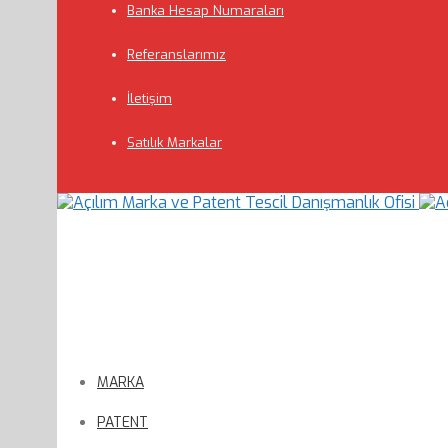
Banka Hesap Numaraları
Referanslarımız
İletişim
Satılık Markalar
MARKA
PATENT