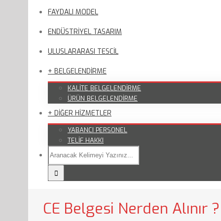
FAYDALI MODEL
ENDÜSTRİYEL TASARIM
ULUSLARARASI TESCİL
+ BELGELENDİRME
KALİTE BELGELENDİRME
ÜRÜN BELGELENDİRME
+ DİĞER HİZMETLER
YABANCI PERSONEL
TELİF HAKKI
CE Belgesi Nerden Alınır ?