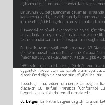
açıklama ilgili harmonize standartların kapsamına
Bir ürünün CE belgelendirme çalışması sırasında
kapsamına girdiği ve ardından ilgili harmonize sta
için belirlediği CE belgelendirme yol haritası takip e
Dünyadaki en büyük ekonomik ve siyasi güç olma y
arasında da bir uyum sağlamak amacıyla çeşitli 
teknik standartlarda üretim yapılmasını sağlamakt
Bu teknik uyumu sağlamak amacıyla, AB Standar
ülkelerin ulusal standartları yerine, Avrupa No
(Makinalar, Oyuncaklar, Basınçlı Kaplar… gibi) AB di
1995 yılı başından itibaren çoğunluğu zorunlu 
uygunluk ifadesi olan CE işareti aranmaya başlan
olarak üretildiğini ve pazara sürüldüğünü belirtir.
Topluluğa ithal edilen ürünlerde CE belgesi Baş
olacaktır. CE Harfleri Fransızca “Conformité E
Uygunluk” sözcüklerini temsil etmektedir.
CE Belgesi
bir kalite belgesi değildir. Ürünün kal