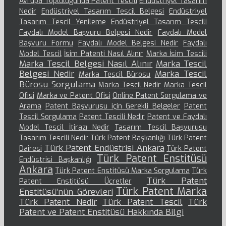
Avrupa Topluluğunda Patent Tescili
Endüstriyel Tasarım
Nedir
Endüstriyel Tasarım Tescil Belgesi
Endüstriyel
Tasarım Tescil Yenileme
Endüstriyel Tasarım Tescili
Faydalı Model Başvuru Belgesi Nedir
Faydalı Model
Başvuru Formu
Faydalı Model Belgesi Nedir
Faydalı
Model Tescil
İsim Patenti Nasıl Alınır
Marka İsim Tescili
Marka Tescil Belgesi Nasıl Alınır
Marka Tescil
Belgesi Nedir
Marka Tescil
Marka Tescil Bürosu
Bürosu Sorgulama
Marka Tescil Nedir
Marka Tescil
Ofisi
Marka ve Patent Ofisi
Online Patent Sorgulama ve
Arama
Patent Başvurusu için Gerekli Belgeler
Patent
Tescil Sorgulama
Patent Tescili Nedir
Patent ve Faydalı
Model Tescil İtirazı Nedir
Tasarım Tescil Başvurusu
Tasarım Tescili Nedir
Türk Patent Başkanlığı
Türk Patent
Türk Patent Endüstrisi Ankara
Dairesi
Türk Patent
Türk Patent Enstitüsü
Endüstrisi Başkanlığı
Ankara
Türk Patent Enstitüsü Marka Sorgulama
Türk
Türk Patent
Patent Enstitüsü Ücretler
Türk Patent Marka
Enstitüsü’nün Görevleri
Türk Patent Nedir
Türk Patent Tescil
Türk
Patent ve Patent Enstitüsü Hakkında Bilgi