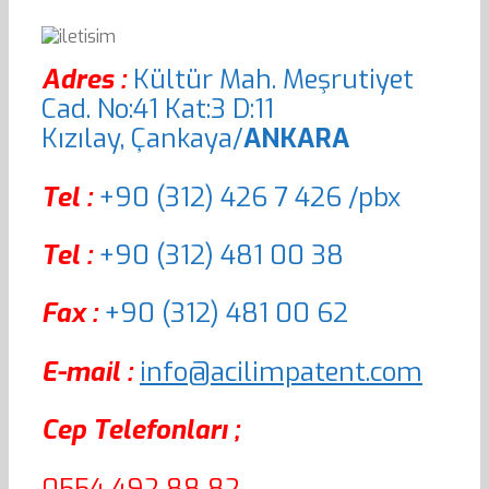
Adres :
Kültür Mah. Meşrutiyet
Cad. No:41 Kat:3 D:11
Kızılay, Çankaya/
ANKARA
Tel :
+90 (312) 426 7 426 /pbx
Tel :
+90 (312) 481 00 38
Fax :
+90 (312) 481 00 62
E-mail :
info@acilimpatent.com
Cep Telefonları ;
0554 492 88 82