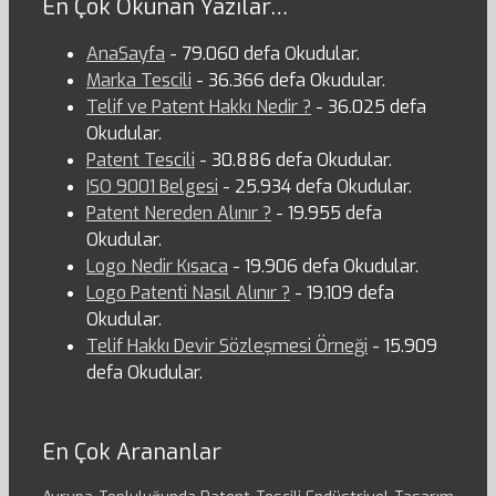
En Çok Okunan Yazılar…
AnaSayfa
- 79.060 defa Okudular.
Marka Tescili
- 36.366 defa Okudular.
Telif ve Patent Hakkı Nedir ?
- 36.025 defa
Okudular.
Patent Tescili
- 30.886 defa Okudular.
ISO 9001 Belgesi
- 25.934 defa Okudular.
Patent Nereden Alınır ?
- 19.955 defa
Okudular.
Logo Nedir Kısaca
- 19.906 defa Okudular.
Logo Patenti Nasıl Alınır ?
- 19.109 defa
Okudular.
Telif Hakkı Devir Sözleşmesi Örneği
- 15.909
defa Okudular.
En Çok Arananlar