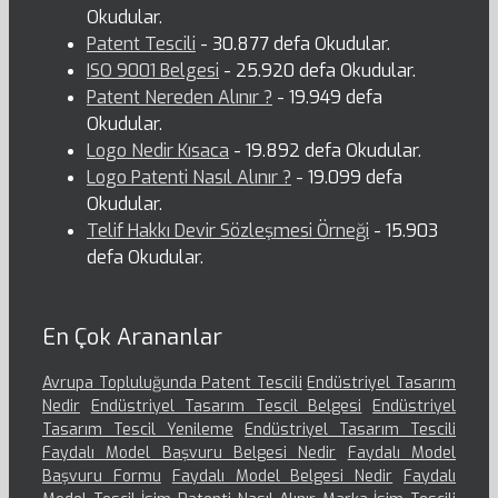
Okudular.
Patent Tescili
- 30.877 defa Okudular.
ISO 9001 Belgesi
- 25.920 defa Okudular.
Patent Nereden Alınır ?
- 19.949 defa
Okudular.
Logo Nedir Kısaca
- 19.892 defa Okudular.
Logo Patenti Nasıl Alınır ?
- 19.099 defa
Okudular.
Telif Hakkı Devir Sözleşmesi Örneği
- 15.903
defa Okudular.
En Çok Arananlar
Avrupa Topluluğunda Patent Tescili
Endüstriyel Tasarım
Nedir
Endüstriyel Tasarım Tescil Belgesi
Endüstriyel
Tasarım Tescil Yenileme
Endüstriyel Tasarım Tescili
Faydalı Model Başvuru Belgesi Nedir
Faydalı Model
Başvuru Formu
Faydalı Model Belgesi Nedir
Faydalı