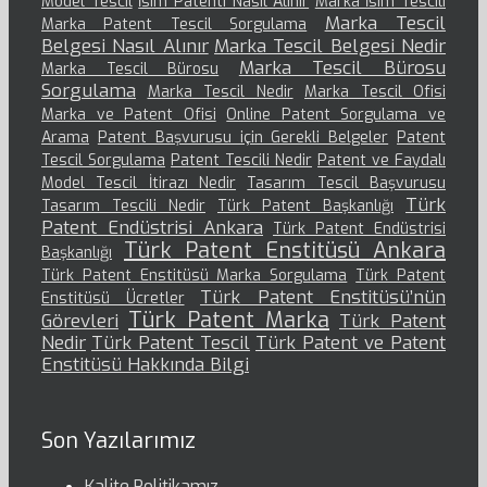
Model Tescil
İsim Patenti Nasıl Alınır
Marka İsim Tescili
Marka Tescil
Marka Patent Tescil Sorgulama
Belgesi Nasıl Alınır
Marka Tescil Belgesi Nedir
Marka Tescil Bürosu
Marka Tescil Bürosu
Sorgulama
Marka Tescil Nedir
Marka Tescil Ofisi
Marka ve Patent Ofisi
Online Patent Sorgulama ve
Arama
Patent Başvurusu için Gerekli Belgeler
Patent
Tescil Sorgulama
Patent Tescili Nedir
Patent ve Faydalı
Model Tescil İtirazı Nedir
Tasarım Tescil Başvurusu
Türk
Tasarım Tescili Nedir
Türk Patent Başkanlığı
Patent Endüstrisi Ankara
Türk Patent Endüstrisi
Türk Patent Enstitüsü Ankara
Başkanlığı
Türk Patent Enstitüsü Marka Sorgulama
Türk Patent
Türk Patent Enstitüsü’nün
Enstitüsü Ücretler
Türk Patent Marka
Görevleri
Türk Patent
Nedir
Türk Patent Tescil
Türk Patent ve Patent
Enstitüsü Hakkında Bilgi
Son Yazılarımız
Kalite Politikamız