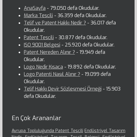
AnaSayfa
- 79.050 defa Okudular.
Marka Tescili
- 36.359 defa Okudular.
Telif ve Patent Hakkı Nedir ?
- 36.017 defa
Okudular.
Patent Tescili
- 30.877 defa Okudular.
ISO 9001 Belgesi
- 25.920 defa Okudular.
Patent Nereden Alınır ?
- 19.949 defa
Okudular.
Logo Nedir Kısaca
- 19.892 defa Okudular.
Logo Patenti Nasıl Alınır ?
- 19.099 defa
Okudular.
Telif Hakkı Devir Sözleşmesi Örneği
- 15.903
defa Okudular.
En Çok Arananlar
Avrupa Topluluğunda Patent Tescili
Endüstriyel Tasarım