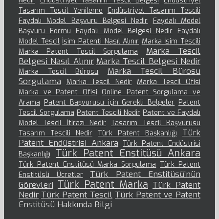
Nedir
Endüstriyel Tasarım Tescil Belgesi
Endüstriyel
Tasarım Tescil Yenileme
Endüstriyel Tasarım Tescili
Faydalı Model Başvuru Belgesi Nedir
Faydalı Model
Başvuru Formu
Faydalı Model Belgesi Nedir
Faydalı
Model Tescil
İsim Patenti Nasıl Alınır
Marka İsim Tescili
Marka Tescil
Marka Patent Tescil Sorgulama
Belgesi Nasıl Alınır
Marka Tescil Belgesi Nedir
Marka Tescil Bürosu
Marka Tescil Bürosu
Sorgulama
Marka Tescil Nedir
Marka Tescil Ofisi
Marka ve Patent Ofisi
Online Patent Sorgulama ve
Arama
Patent Başvurusu için Gerekli Belgeler
Patent
Tescil Sorgulama
Patent Tescili Nedir
Patent ve Faydalı
Model Tescil İtirazı Nedir
Tasarım Tescil Başvurusu
Türk
Tasarım Tescili Nedir
Türk Patent Başkanlığı
Patent Endüstrisi Ankara
Türk Patent Endüstrisi
Türk Patent Enstitüsü Ankara
Başkanlığı
Türk Patent Enstitüsü Marka Sorgulama
Türk Patent
Türk Patent Enstitüsü’nün
Enstitüsü Ücretler
Türk Patent Marka
Görevleri
Türk Patent
Nedir
Türk Patent Tescil
Türk Patent ve Patent
Enstitüsü Hakkında Bilgi