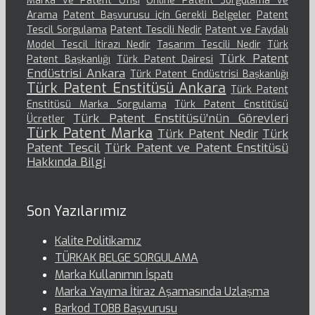
Marka ve Patent Ofisi
Online Patent Sorgulama ve
Arama
Patent Başvurusu için Gerekli Belgeler
Patent
Tescil Sorgulama
Patent Tescili Nedir
Patent ve Faydalı
Model Tescil İtirazı Nedir
Tasarım Tescili Nedir
Türk
Türk Patent
Patent Başkanlığı
Türk Patent Dairesi
Endüstrisi Ankara
Türk Patent Endüstrisi Başkanlığı
Türk Patent Enstitüsü Ankara
Türk Patent
Enstitüsü Marka Sorgulama
Türk Patent Enstitüsü
Türk Patent Enstitüsü’nün Görevleri
Ücretler
Türk Patent Marka
Türk Patent Nedir
Türk
Patent Tescil
Türk Patent ve Patent Enstitüsü
Hakkında Bilgi
Son Yazılarımız
Kalite Politikamız
TÜRKAK BELGE SORGULAMA
Marka Kullanımın İspatı
Marka Yayıma İtiraz Aşamasında Uzlaşma
Barkod TOBB Başvurusu