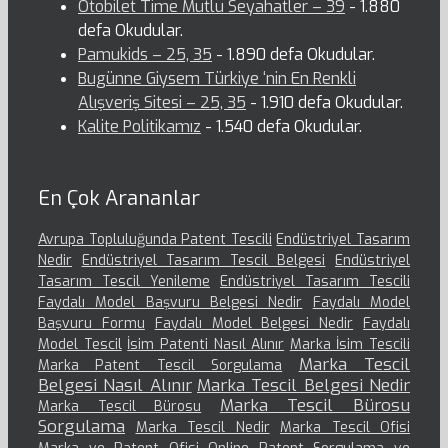
Otobilet Time Mutlu Seyahatler – 39
- 1.880
defa Okudular.
Pamukids – 25, 35
- 1.890 defa Okudular.
Bugünne Giysem Türkiye ‘nin En Renkli
Alışveriş Sitesi – 25, 35
- 1.910 defa Okudular.
Kalite Politikamız
- 1.540 defa Okudular.
En Çok Arananlar
Avrupa Topluluğunda Patent Tescili
Endüstriyel Tasarım
Nedir
Endüstriyel Tasarım Tescil Belgesi
Endüstriyel
Tasarım Tescil Yenileme
Endüstriyel Tasarım Tescili
Faydalı Model Başvuru Belgesi Nedir
Faydalı Model
Başvuru Formu
Faydalı Model Belgesi Nedir
Faydalı
Model Tescil
İsim Patenti Nasıl Alınır
Marka İsim Tescili
Marka Tescil
Marka Patent Tescil Sorgulama
Belgesi Nasıl Alınır
Marka Tescil Belgesi Nedir
Marka Tescil Bürosu
Marka Tescil Bürosu
Sorgulama
Marka Tescil Nedir
Marka Tescil Ofisi