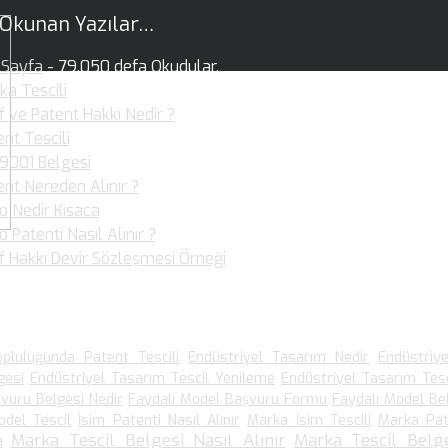
 Okunan Yazılar…
Sayfa
- 79.050 defa Okudular.
ka Tescili
- 36.359 defa Okudular.
f ve Patent Hakkı Nedir ?
- 36.017 defa Okudular.
nt Tescili
- 30.877 defa Okudular.
 9001 Belgesi
- 25.920 defa Okudular.
ent Nereden Alınır ?
- 19.949 defa Okudular.
o Nedir Kısaca
- 19.892 defa Okudular.
 Patenti Nasıl Alınır ?
- 19.099 defa Okudular.
if Hakkı Devir Sözleşmesi Örneği
- 15.903 defa Okudular.
 Arananlar
pluluğunda Patent Tescili
Endüstriyel Tasarım Nedir
Endüstriy
gesi
Endüstriyel Tasarım Tescil Yenileme
Endüstriyel Tasarım Tesc
vuru Belgesi Nedir
Faydalı Model Başvuru Formu
Faydalı Model Be
odel Tescil
İsim Patenti Nasıl Alınır
Marka İsim Tescili
Marka Pat
Marka Tescil Belgesi Nasıl Alınır
Marka Tescil Belge
a