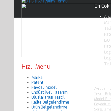
En Çok
Ana
Mar
Teli
Pate
ISO
Pat
Log
Logo
Tel
Hızlı Menu
Marka
En Çok
Patent
Faydalı Model
Avrupa To
Endüstriyel Tasarım
Tescil Bel
Uluslararası Tescil
Model Baş
Kalite Belgelendirme
Faydalı M
Ürün Belgelendirme
Sorgulam