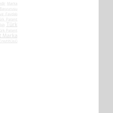
edir
Marka
 Başvurusu
ve Faydalı
ürk Patent
Türk
ığı
ürk Patent
t Marka
nstitüsü
41