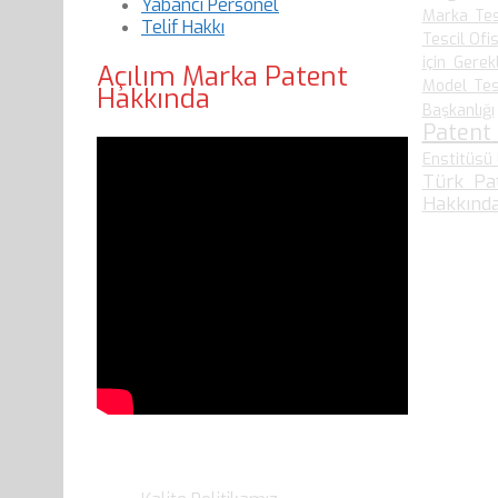
Yabancı Personel
Marka Tes
Telif Hakkı
Tescil Ofis
için Gerek
Açılım Marka Patent
Model Tesc
Hakkında
Başkanlığı
Patent
Enstitüsü 
Türk Pa
Hakkında
Son Yazılarımız