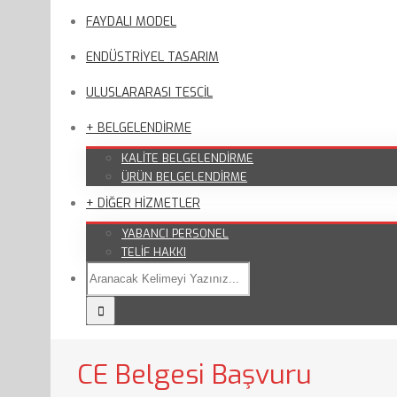
FAYDALI MODEL
ENDÜSTRİYEL TASARIM
ULUSLARARASI TESCİL
+ BELGELENDİRME
KALİTE BELGELENDİRME
ÜRÜN BELGELENDİRME
+ DİĞER HİZMETLER
YABANCI PERSONEL
TELİF HAKKI
CE Belgesi Başvuru