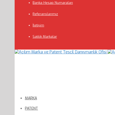
Banka Hesap Numaraları
Referanslarımız
İletişim
Satılık Markalar
MARKA
PATENT