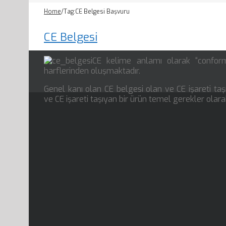
Home
/
Tag:
CE Belgesi Başvuru
CE Belgesi
CE kelime anlamı olarak “conform
harflerinden oluşmaktadır.
Genel kanı olan CE belgesi olan ve CE işareti taşı
ve CE işareti taşıyan bir ürün temel gerekler olar