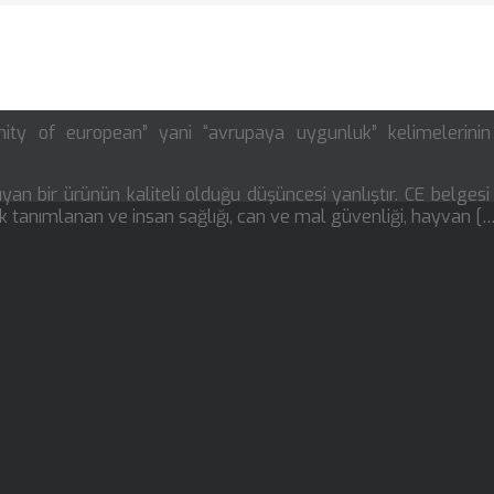
ity of european” yani “avrupaya uygunluk” kelimelerini
yan bir ürünün kaliteli olduğu düşüncesi yanlıştır. CE belgesi
ak tanımlanan ve insan sağlığı, can ve mal güvenliği, hayvan [