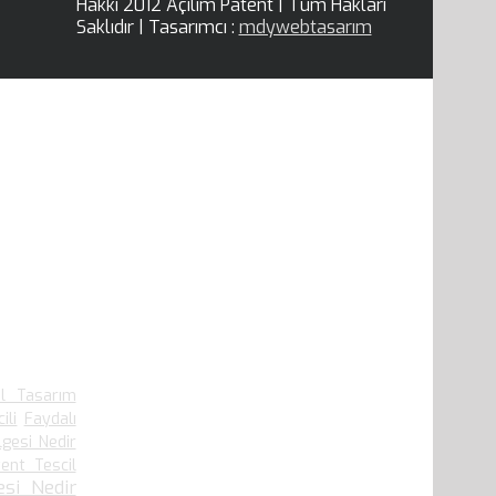
Hakkı 2012 Açılım Patent | Tüm Hakları
Saklıdır | Tasarımcı :
mdywebtasarım
el Tasarım
ili
Faydalı
lgesi Nedir
ent Tescil
si Nedir