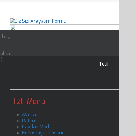
n baş
 olan
…]
Telif
Hızlı Menu
Marka
Patent
Faydalı Model
Endüstriyel Tasarım