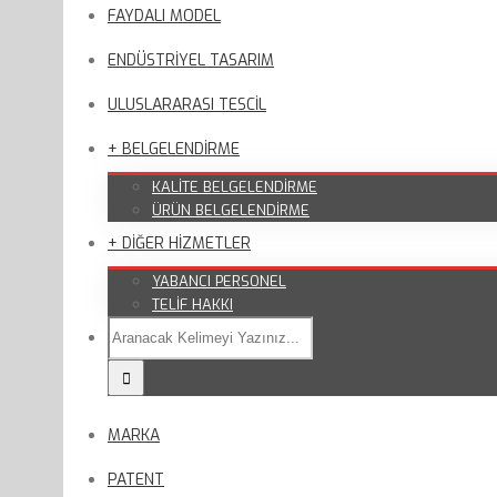
FAYDALI MODEL
ENDÜSTRİYEL TASARIM
ULUSLARARASI TESCİL
+ BELGELENDİRME
KALİTE BELGELENDİRME
ÜRÜN BELGELENDİRME
+ DİĞER HİZMETLER
YABANCI PERSONEL
TELİF HAKKI
MARKA
PATENT