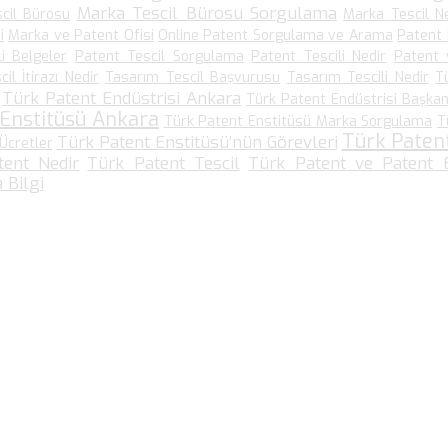
Marka Tescil Bürosu Sorgulama
cil Bürosu
Marka Tescil N
i
Marka ve Patent Ofisi
Online Patent Sorgulama ve Arama
Patent
li Belgeler
Patent Tescil Sorgulama
Patent Tescili Nedir
Patent 
il İtirazı Nedir
Tasarım Tescil Başvurusu
Tasarım Tescili Nedir
T
Türk Patent Endüstrisi Ankara
Türk Patent Endüstrisi Başkanl
 Enstitüsü Ankara
Türk Patent Enstitüsü Marka Sorgulama
T
Türk Paten
Türk Patent Enstitüsü’nün Görevleri
Ücretler
tent Nedir
Türk Patent Tescil
Türk Patent ve Patent E
 Bilgi
Bize Ulaşın…
Kültür Mah. Meşrutiyet Cad No: