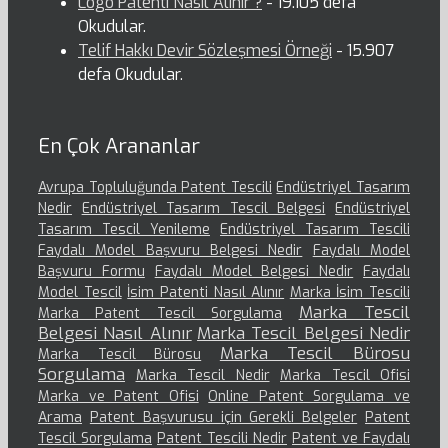
Logo Patenti Nasıl Alınır ?
- 19.105 defa
Okudular.
Telif Hakkı Devir Sözleşmesi Örneği
- 15.907
defa Okudular.
En Çok Arananlar
Avrupa Topluluğunda Patent Tescili
Endüstriyel Tasarım
Nedir
Endüstriyel Tasarım Tescil Belgesi
Endüstriyel
Tasarım Tescil Yenileme
Endüstriyel Tasarım Tescili
Faydalı Model Başvuru Belgesi Nedir
Faydalı Model
Başvuru Formu
Faydalı Model Belgesi Nedir
Faydalı
Model Tescil
İsim Patenti Nasıl Alınır
Marka İsim Tescili
Marka Tescil
Marka Patent Tescil Sorgulama
Belgesi Nasıl Alınır
Marka Tescil Belgesi Nedir
Marka Tescil Bürosu
Marka Tescil Bürosu
Sorgulama
Marka Tescil Nedir
Marka Tescil Ofisi
Marka ve Patent Ofisi
Online Patent Sorgulama ve
Arama
Patent Başvurusu için Gerekli Belgeler
Patent
Tescil Sorgulama
Patent Tescili Nedir
Patent ve Faydalı