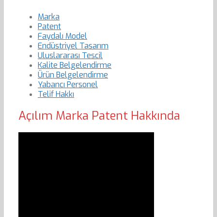
Marka
Patent
Faydalı Model
Endüstriyel Tasarım
Uluslararası Tescil
Kalite Belgelendirme
Ürün Belgelendirme
Yabancı Personel
Telif Hakkı
Açılım Marka Patent Hakkında