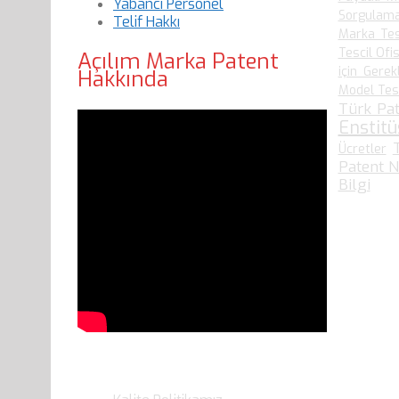
Yabancı Personel
Sorgulam
Telif Hakkı
Marka Tes
Tescil Ofis
Açılım Marka Patent
için Gerek
Hakkında
Model Tesci
Türk Pat
Enstit
Ücretler
Patent N
Bilgi
Son Yazılarımız