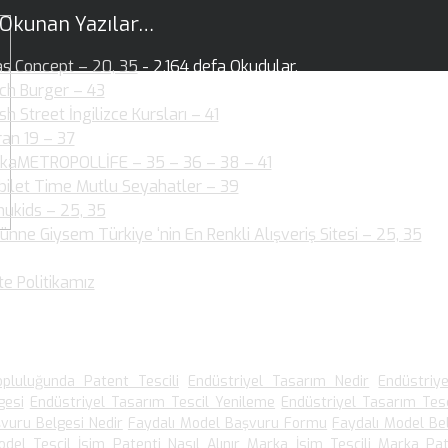
 Okunan Yazılar…
as Concept – 20, 35
- 2.164 defa Okudular.
ch Burger – 43
- 2.146 defa Okudular.
ish Street İngilizce Kursları – 41
- 1.954 defa Okudular.
ran 19 – 37
- 2.004 defa Okudular.
kaMETROPOLLİFE – 35 – 36 – 38 – 41
- 2.060 defa Okudular.
bilet Time Mutlu Seyahatler – 39
- 1.880 defa Okudular.
ukids – 25, 35
- 1.890 defa Okudular.
ünne Giysem Türkiye ‘nin En Renkli Alışveriş Sitesi – 25, 35
- 1
dular.
te Politikamız
- 1.540 defa Okudular.
 Arananlar
pluluğunda Patent Tescili
Endüstriyel Tasarım Nedir
Endüstriy
gesi
Endüstriyel Tasarım Tescil Yenileme
Endüstriyel Tasarım Tesc
vuru Belgesi Nedir
Faydalı Model Başvuru Formu
Faydalı Model Be
odel Tescil
İsim Patenti Nasıl Alınır
Marka İsim Tescili
Marka Pat