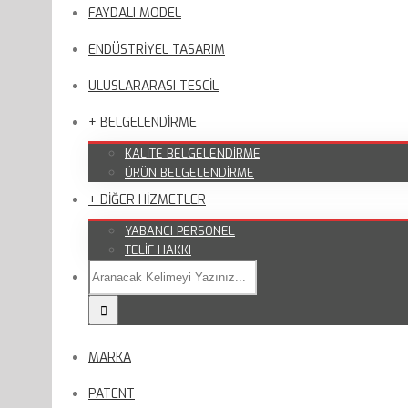
FAYDALI MODEL
ENDÜSTRİYEL TASARIM
ULUSLARARASI TESCİL
+ BELGELENDİRME
KALİTE BELGELENDİRME
ÜRÜN BELGELENDİRME
+ DİĞER HİZMETLER
YABANCI PERSONEL
TELİF HAKKI
MARKA
PATENT