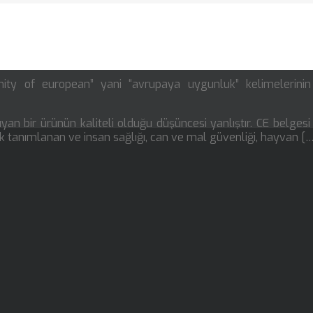
ity of european” yani “avrupaya uygunluk” kelimelerini
yan bir ürünün kaliteli olduğu düşüncesi yanlıştır. CE belgesi
ak tanımlanan ve insan sağlığı, can ve mal güvenliği, hayvan [