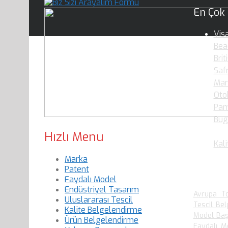
En Çok
Vis
Bea
Brit
Saf
Mar
Oto
Pam
Bug
Oku
Hızlı Menu
Kali
Marka
Patent
En Çok
Faydalı Model
Endüstriyel Tasarım
Avrupa To
Uluslararası Tescil
Tescil Bel
Kalite Belgelendirme
Model Baş
Ürün Belgelendirme
Faydalı M