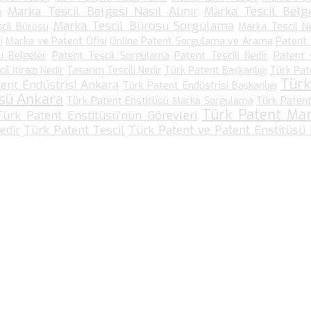
Marka Tescil Belgesi Nasıl Alınır
Marka Tescil Belge
a
Marka Tescil Bürosu Sorgulama
cil Bürosu
Marka Tescil N
i
Marka ve Patent Ofisi
Online Patent Sorgulama ve Arama
Patent
li Belgeler
Patent Tescil Sorgulama
Patent Tescili Nedir
Patent 
l İtirazı Nedir
Tasarım Tescili Nedir
Türk Patent Başkanlığı
Türk Pat
Türk
ent Endüstrisi Ankara
Türk Patent Endüstrisi Başkanlığı
üsü Ankara
Türk Patent Enstitüsü Marka Sorgulama
Türk Patent
Türk Patent Ma
Türk Patent Enstitüsü’nün Görevleri
edir
Türk Patent Tescil
Türk Patent ve Patent Enstitüsü
Bize Ulaşın…
Kültür Mah. Meşrutiyet Cad No: