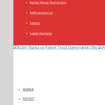
Banka Hesap Numaraları
Referanslarımız
İletişim
Satılık Markalar
MARKA
PATENT