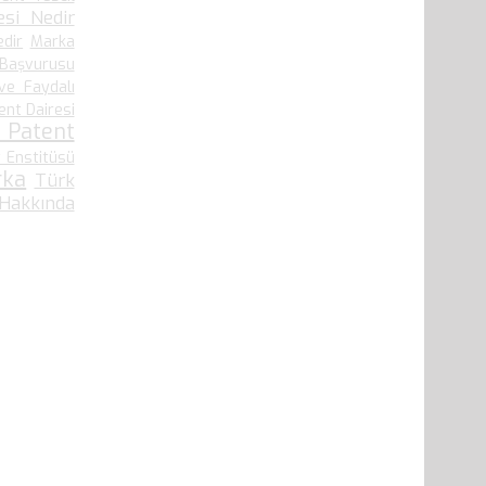
si Nedir
edir
Marka
 Başvurusu
ve Faydalı
ent Dairesi
 Patent
 Enstitüsü
rka
Türk
 Hakkında
41