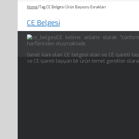
Home
/
Tag:
CE Belgesi Ürün Başvuru Evrakları
CE Belgesi
CE kelime anlamı olarak “conform
harflerinden oluşmaktadır.
Genel kanı olan CE belgesi olan ve CE işareti taşı
ve CE işareti taşıyan bir ürün temel gerekler olar