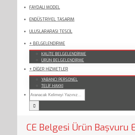
FAYDALI MODEL
ENDÜSTRİYEL TASARIM
ULUSLARARASI TESCİL
+ BELGELENDİRME
KALİTE BELGELENDİRME
ÜRÜN BELGELENDİRME
+ DİĞER HİZMETLER
YABANCI PERSONEL
TELİF HAKKI
CE Belgesi Ürün Başvuru E