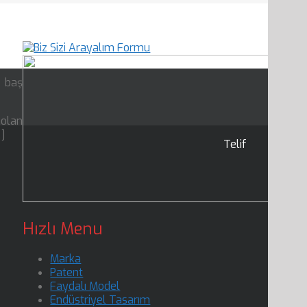
n baş
 olan
…]
Telif
Hızlı Menu
Marka
Patent
Faydalı Model
Endüstriyel Tasarım