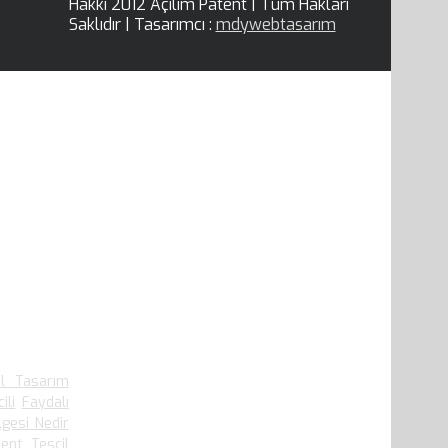
Hakkı 2012 Açılım Patent | Tüm Hakları
Saklıdır | Tasarımcı :
mdywebtasarım
.910 defa
el Tasarım
ili
Faydalı
lgesi Nedir
ent Tescil