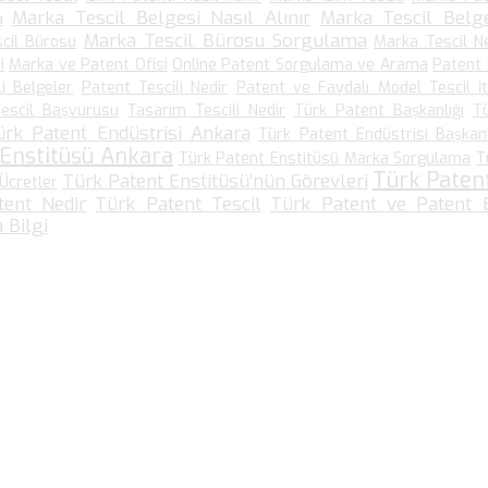
Marka Tescil Belgesi Nasıl Alınır
Marka Tescil Belge
a
Marka Tescil Bürosu Sorgulama
cil Bürosu
Marka Tescil N
i
Marka ve Patent Ofisi
Online Patent Sorgulama ve Arama
Patent
li Belgeler
Patent Tescili Nedir
Patent ve Faydalı Model Tescil İt
escil Başvurusu
Tasarım Tescili Nedir
Türk Patent Başkanlığı
T
ürk Patent Endüstrisi Ankara
Türk Patent Endüstrisi Başkanl
 Enstitüsü Ankara
Türk Patent Enstitüsü Marka Sorgulama
T
Türk Paten
Türk Patent Enstitüsü’nün Görevleri
Ücretler
tent Nedir
Türk Patent Tescil
Türk Patent ve Patent E
 Bilgi
Bize Ulaşın…
Kültür Mah. Meşrutiyet Cad No: