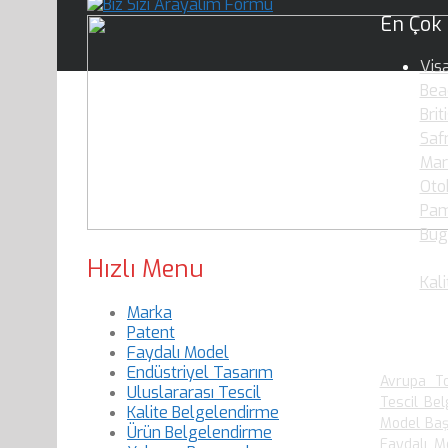
En Çok
Vis
Bea
Brit
Saf
Mar
Oto
Pam
Bug
Oku
Hızlı Menu
Kali
Marka
Patent
En Çok
Faydalı Model
Endüstriyel Tasarım
Avrupa To
Uluslararası Tescil
Tescil Bel
Kalite Belgelendirme
Model Baş
Ürün Belgelendirme
Faydalı M