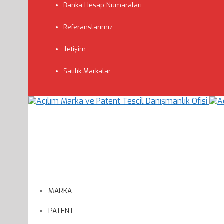
Banka Hesap Numaraları
Referanslarımız
İletişim
Satılık Markalar
MARKA
PATENT