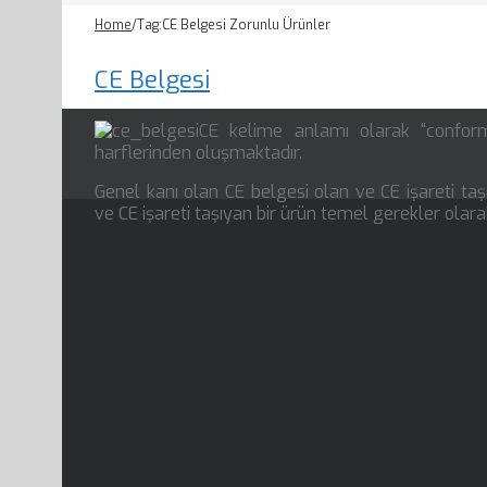
Home
/
Tag:
CE Belgesi Zorunlu Ürünler
CE Belgesi
CE kelime anlamı olarak “conform
harflerinden oluşmaktadır.
Genel kanı olan CE belgesi olan ve CE işareti taşı
ve CE işareti taşıyan bir ürün temel gerekler olar