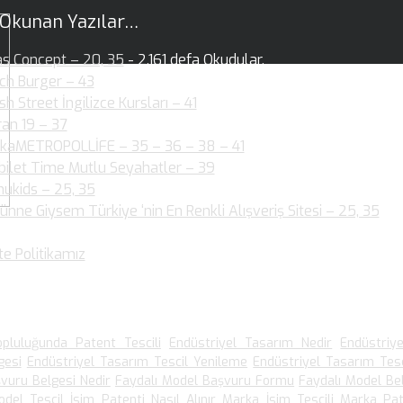
 Okunan Yazılar…
as Concept – 20, 35
- 2.161 defa Okudular.
ch Burger – 43
- 2.144 defa Okudular.
ish Street İngilizce Kursları – 41
- 1.954 defa Okudular.
ran 19 – 37
- 2.003 defa Okudular.
kaMETROPOLLİFE – 35 – 36 – 38 – 41
- 2.060 defa Okudular.
bilet Time Mutlu Seyahatler – 39
- 1.880 defa Okudular.
ukids – 25, 35
- 1.889 defa Okudular.
ünne Giysem Türkiye ‘nin En Renkli Alışveriş Sitesi – 25, 35
- 1
dular.
te Politikamız
- 1.536 defa Okudular.
 Arananlar
pluluğunda Patent Tescili
Endüstriyel Tasarım Nedir
Endüstriy
gesi
Endüstriyel Tasarım Tescil Yenileme
Endüstriyel Tasarım Tesc
vuru Belgesi Nedir
Faydalı Model Başvuru Formu
Faydalı Model Be
odel Tescil
İsim Patenti Nasıl Alınır
Marka İsim Tescili
Marka Pat