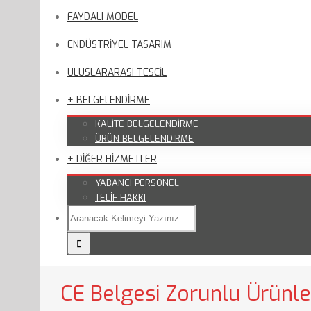
FAYDALI MODEL
ENDÜSTRİYEL TASARIM
ULUSLARARASI TESCİL
+ BELGELENDİRME
KALİTE BELGELENDİRME
ÜRÜN BELGELENDİRME
+ DİĞER HİZMETLER
YABANCI PERSONEL
TELİF HAKKI
CE Belgesi Zorunlu Ürünle