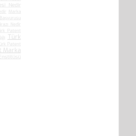
si Nedir
edir
Marka
 Başvurusu
irazı Nedir
ürk Patent
Türk
ığı
ürk Patent
t Marka
nstitüsü
41