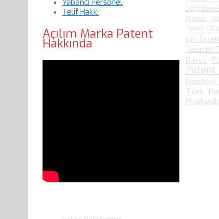
Yabancı Personel
Sorgulam
Telif Hakkı
Marka Tes
Tescil Ofis
Açılım Marka Patent
için Gerek
Hakkında
Tasarım T
T
Dairesi
Patent
Enstitüsü 
Türk Pa
Hakkında
Son Yazılarımız