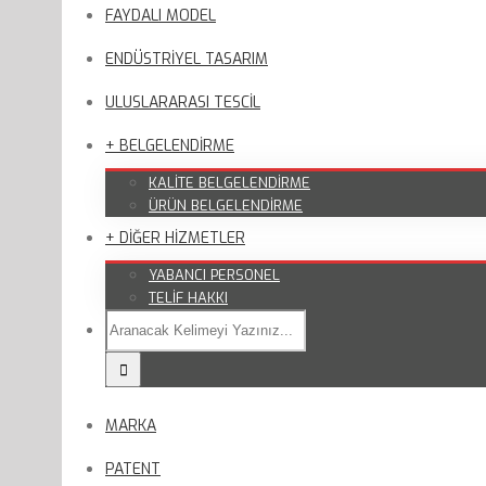
FAYDALI MODEL
ENDÜSTRİYEL TASARIM
ULUSLARARASI TESCİL
+ BELGELENDİRME
KALİTE BELGELENDİRME
ÜRÜN BELGELENDİRME
+ DİĞER HİZMETLER
YABANCI PERSONEL
TELİF HAKKI
MARKA
PATENT