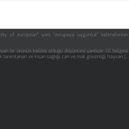
ity of european” yani “avrupaya uygunluk” kelimelerini
yan bir ürünün kaliteli olduğu düşüncesi yanlıştır. CE belgesi
ak tanımlanan ve insan sağlığı, can ve mal güvenliği, hayvan [