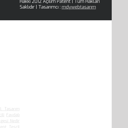
Hakkı 2012 Açılım Patent | Tüm Hakları
Saklıdır | Tasarımcı :
mdywebtasarım
.909 defa
el Tasarım
ili
Faydalı
lgesi Nedir
ent Tescil