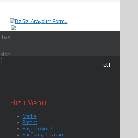
n baş
 olan
…]
Telif
Hızlı Menu
Marka
Patent
Faydalı Model
Endüstriyel Tasarım