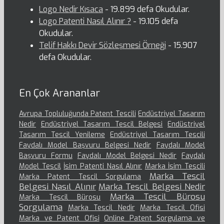
Logo Nedir Kısaca
- 19.899 defa Okudular.
Logo Patenti Nasıl Alınır ?
- 19.105 defa
Okudular.
Telif Hakkı Devir Sözleşmesi Örneği
- 15.907
defa Okudular.
En Çok Arananlar
Avrupa Topluluğunda Patent Tescili
Endüstriyel Tasarım
Nedir
Endüstriyel Tasarım Tescil Belgesi
Endüstriyel
Tasarım Tescil Yenileme
Endüstriyel Tasarım Tescili
Faydalı Model Başvuru Belgesi Nedir
Faydalı Model
Başvuru Formu
Faydalı Model Belgesi Nedir
Faydalı
Model Tescil
İsim Patenti Nasıl Alınır
Marka İsim Tescili
Marka Tescil
Marka Patent Tescil Sorgulama
Belgesi Nasıl Alınır
Marka Tescil Belgesi Nedir
Marka Tescil Bürosu
Marka Tescil Bürosu
Sorgulama
Marka Tescil Nedir
Marka Tescil Ofisi
Marka ve Patent Ofisi
Online Patent Sorgulama ve