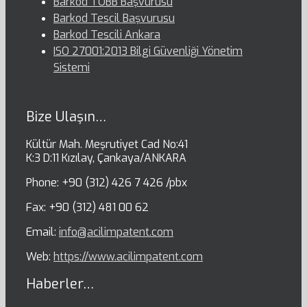
Barkod TOBB Başvurusu
Barkod Tescil Başvurusu
Barkod Tescili Ankara
ISO 27001:2013 Bilgi Güvenliği Yönetim
Sistemi
Bize Ulaşın…
Kültür Mah. Meşrutiyet Cad No:41
K:3 D:11 Kızılay, Çankaya/ANKARA
Phone: +90 (312) 426 7 426 /pbx
Fax: +90 (312) 481 00 62
Email:
info@acilimpatent.com
Web:
https://www.acilimpatent.com
Haberler…