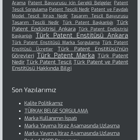
Arama
Patent Başvurusu için Gerekli Belgeler
Patent
Tescil Sorgulama
Patent Tescili Nedir
Patent ve Faydalı
Model Tescil İtirazı Nedir
Tasarım Tescil Başvurusu
Türk
Tasarım Tescili Nedir
Türk Patent Başkanlığı
Patent Endüstrisi Ankara
Türk Patent Endüstrisi
Türk Patent Enstitüsü Ankara
Başkanlığı
Türk Patent Enstitüsü Marka Sorgulama
Türk Patent
Türk Patent Enstitüsü’nün
Enstitüsü Ücretler
Türk Patent Marka
Görevleri
Türk Patent
Nedir
Türk Patent Tescil
Türk Patent ve Patent
Enstitüsü Hakkında Bilgi
Son Yazılarımız
Kalite Politikamız
TÜRKAK BELGE SORGULAMA
Marka Kullanımın İspatı
Marka Yayıma İtiraz Aşamasında Uzlaşma
Marka Yayıma İtiraz Aşamasında Uzlaşma