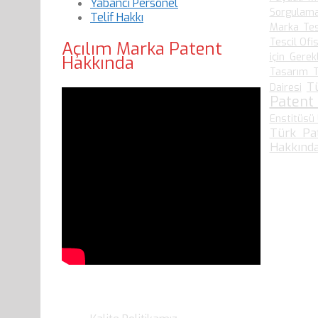
Yabancı Personel
Sorgulam
Telif Hakkı
Marka Tes
Tescil Ofis
Açılım Marka Patent
için Gerek
Hakkında
Tasarım T
T
Dairesi
Patent
Enstitüsü 
Türk Pa
Hakkında
Son Yazılarımız