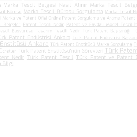
Marka Tescil Belgesi Nasıl Alınır
Marka Tescil Belge
a
Marka Tescil Bürosu Sorgulama
cil Bürosu
Marka Tescil N
i
Marka ve Patent Ofisi
Online Patent Sorgulama ve Arama
Patent
li Belgeler
Patent Tescili Nedir
Patent ve Faydalı Model Tescil İt
escil Başvurusu
Tasarım Tescili Nedir
Türk Patent Başkanlığı
T
ürk Patent Endüstrisi Ankara
Türk Patent Endüstrisi Başkanl
 Enstitüsü Ankara
Türk Patent Enstitüsü Marka Sorgulama
T
Türk Paten
Türk Patent Enstitüsü’nün Görevleri
Ücretler
tent Nedir
Türk Patent Tescil
Türk Patent ve Patent E
 Bilgi
Bize Ulaşın…
Kültür Mah. Meşrutiyet Cad No: