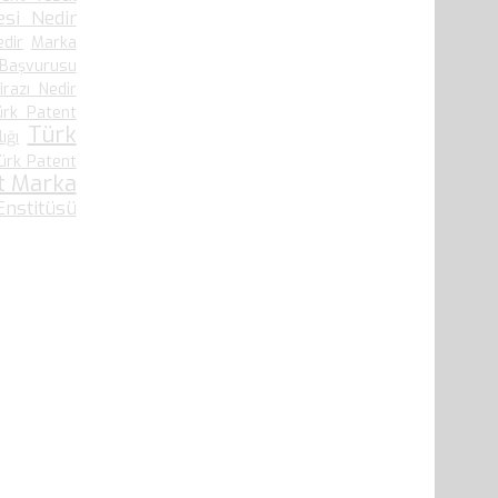
si Nedir
edir
Marka
 Başvurusu
irazı Nedir
ürk Patent
Türk
ığı
ürk Patent
t Marka
nstitüsü
41