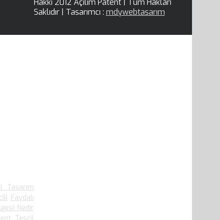
Hakkı 2012 Açılım Patent | Tüm Hakları
Saklıdır | Tasarımcı :
mdywebtasarım
.909 defa
el Tasarım
ili
Faydalı
lgesi Nedir
ent Tescil