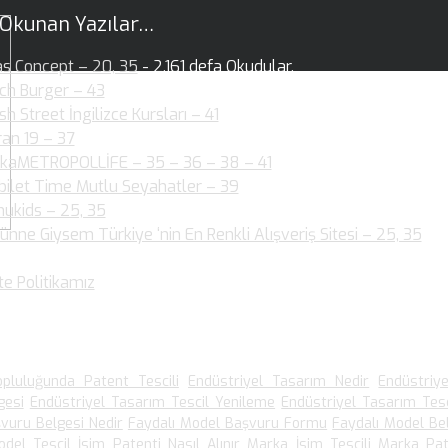
 Okunan Yazılar…
as Concept – 20, 35
- 2.161 defa Okudular.
ch Burger – 43
- 2.144 defa Okudular.
ish Street İngilizce Kursları – 41
- 1.954 defa Okudular.
ran 19 – 37
- 2.003 defa Okudular.
kaMETROPOLLİFE – 35 – 36 – 38 – 41
- 2.060 defa Okudular.
bilet Time Mutlu Seyahatler – 39
- 1.880 defa Okudular.
ukids – 25, 35
- 1.889 defa Okudular.
ünne Giysem Türkiye ‘nin En Renkli Alışveriş Sitesi – 25, 35
- 1
dular.
te Politikamız
- 1.536 defa Okudular.
 Arananlar
pluluğunda Patent Tescili
Endüstriyel Tasarım Nedir
Endüstriy
gesi
Endüstriyel Tasarım Tescil Yenileme
Endüstriyel Tasarım Tesc
vuru Belgesi Nedir
Faydalı Model Başvuru Formu
Faydalı Model Be
odel Tescil
İsim Patenti Nasıl Alınır
Marka İsim Tescili
Marka Pat