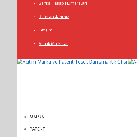
Banka Hesap Numaraları
Referanslarımız
İletişim
Satılık Markalar
MARKA
PATENT