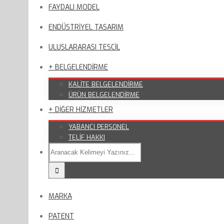
FAYDALI MODEL
ENDÜSTRİYEL TASARIM
ULUSLARARASI TESCİL
+ BELGELENDİRME
KALİTE BELGELENDİRME
ÜRÜN BELGELENDİRME
+ DİĞER HİZMETLER
YABANCI PERSONEL
TELİF HAKKI
MARKA
PATENT