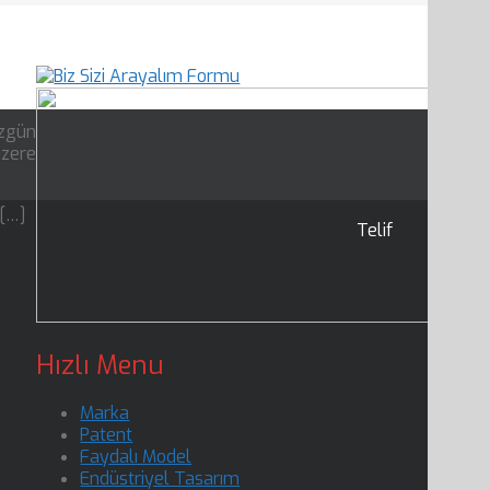
özgün
üzere
 […]
Telif
Hızlı Menu
Marka
Patent
Faydalı Model
Endüstriyel Tasarım