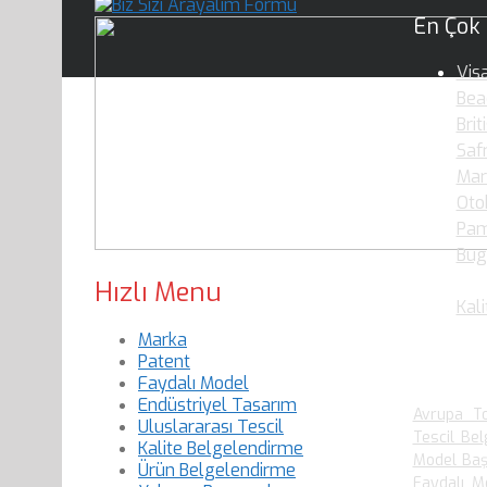
En Çok
Vis
Bea
Brit
Saf
Mar
Oto
Pam
Bug
Oku
Hızlı Menu
Kali
Marka
Patent
En Çok
Faydalı Model
Endüstriyel Tasarım
Avrupa To
Uluslararası Tescil
Tescil Bel
Kalite Belgelendirme
Model Baş
Ürün Belgelendirme
Faydalı M