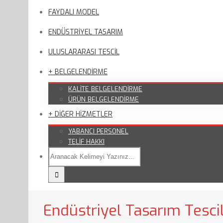
FAYDALI MODEL
ENDÜSTRİYEL TASARIM
ULUSLARARASI TESCİL
+ BELGELENDİRME
KALİTE BELGELENDİRME
ÜRÜN BELGELENDİRME
+ DİĞER HİZMETLER
YABANCI PERSONEL
TELİF HAKKI
Endüstriyel Tasarım Tesci