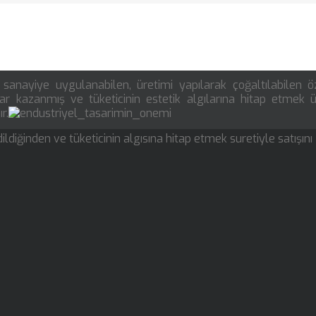
i sanayiye uygulanabilen, üretimi yapılarak çoğaltılabilen 
mlar kazanmış ve tüketicinin estetik algılarına hitap etmek 
r.
iğinden ve tüketicinin algısına hitap etmek suretiyle satışını