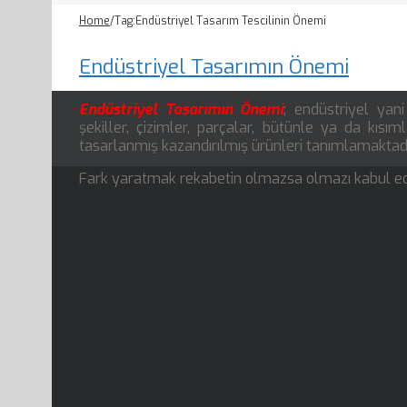
Home
/
Tag:
Endüstriyel Tasarım Tescilinin Önemi
Endüstriyel Tasarımın Önemi
Endüstriyel Tasarımın Önemi
; endüstriyel yan
şekiller, çizimler, parçalar, bütünle ya da kısı
tasarlanmış kazandırılmış ürünleri tanımlamaktadı
Fark yaratmak rekabetin olmazsa olmazı kabul edild