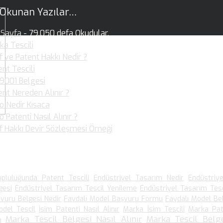
 Okunan Yazılar…
Sayfa
- 79.050 defa Okudular.
ka Tescili
- 36.359 defa Okudular.
f ve Patent Hakkı Nedir ?
- 36.017 defa Okudular.
nt Tescili
- 30.877 defa Okudular.
 9001 Belgesi
- 25.920 defa Okudular.
ent Nereden Alınır ?
- 19.949 defa Okudular.
o Nedir Kısaca
- 19.892 defa Okudular.
 Patenti Nasıl Alınır ?
- 19.099 defa Okudular.
if Hakkı Devir Sözleşmesi Örneği
- 15.903 defa Okudular.
 Arananlar
pluluğunda Patent Tescili
Endüstriyel Tasarım Nedir
Endüstriy
gesi
Endüstriyel Tasarım Tescil Yenileme
Endüstriyel Tasarım Tesc
vuru Belgesi Nedir
Faydalı Model Başvuru Formu
Faydalı Model Be
odel Tescil
İsim Patenti Nasıl Alınır
Marka İsim Tescili
Marka Pat
Marka Tescil Belgesi Nasıl Alınır
Marka Tescil Belge
a