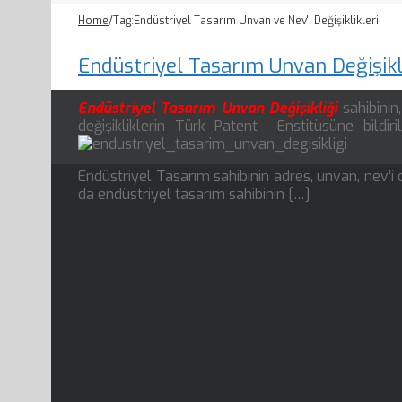
Home
/
Tag:
Endüstriyel Tasarım Unvan ve Nev'i Değişiklikleri
Endüstriyel Tasarım Unvan Değişikl
Endüstriyel Tasarım Unvan Değişikliği
sahibinin
değişikliklerin Türk Patent Enstitüsüne bildir
Endüstriyel Tasarım sahibinin adres, unvan, nev’i d
da endüstriyel tasarım sahibinin […]