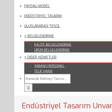
FAYDALI MODEL
ENDÜSTRİYEL TASARIM
ULUSLARARASI TESCİL
+ BELGELENDİRME
KALİTE BELGELENDİRME
ÜRÜN BELGELENDİRME
+ DİĞER HİZMETLER
YABANCI PERSONEL
TELİF HAKKI
Endüstriyel Tasarım Unvan 