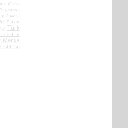
edir
Marka
 Başvurusu
ve Faydalı
ürk Patent
Türk
ığı
ürk Patent
t Marka
nstitüsü
41