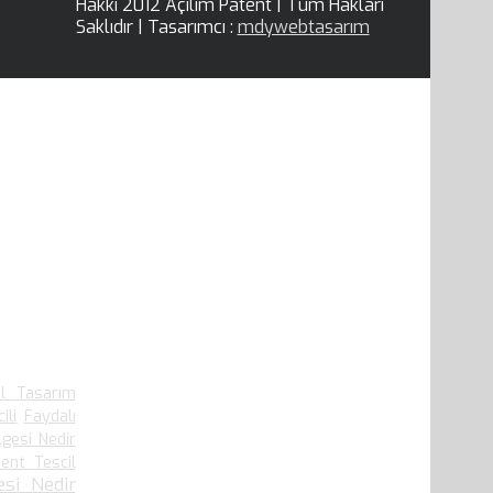
Hakkı 2012 Açılım Patent | Tüm Hakları
Saklıdır | Tasarımcı :
mdywebtasarım
el Tasarım
ili
Faydalı
lgesi Nedir
ent Tescil
si Nedir