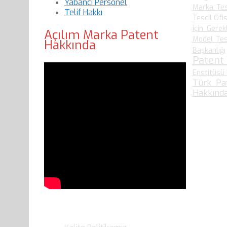
Yabancı Personel
Marka Tes
Telif Hakkı
Tescil Ofis
için Gerek
Açılım Marka Patent
Model Tesc
Hakkında
Başkanlığı
Patent
Enstitüsü 
Türk Pa
Hakkında
Son Yazılarımız