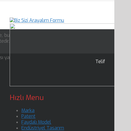
e, bu
edir.
sı ya
Telif
Hızlı Menu
Marka
Patent
Faydalı Model
Endüstriyel Tasarım