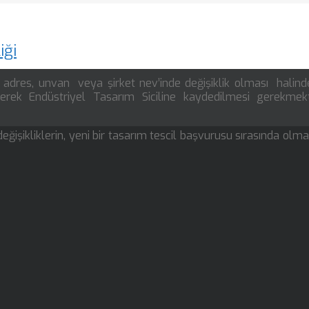
iği
, adres, unvan veya şirket nev’inde değişiklik olması halind
ilerek Endüstriyel Tasarım Siciline kaydedilmesi gerekmekt
eğişikliklerin, yeni bir tasarım tescil başvurusu sırasında olma