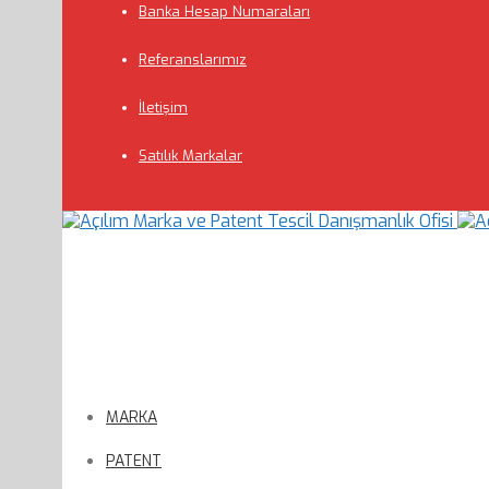
Banka Hesap Numaraları
Referanslarımız
İletişim
Satılık Markalar
MARKA
PATENT