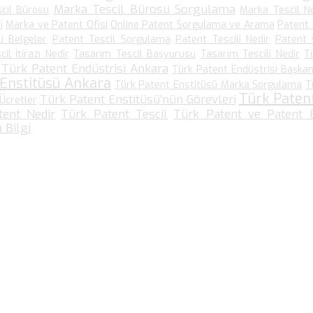
Marka Tescil Bürosu Sorgulama
cil Bürosu
Marka Tescil N
i
Marka ve Patent Ofisi
Online Patent Sorgulama ve Arama
Patent
li Belgeler
Patent Tescil Sorgulama
Patent Tescili Nedir
Patent 
il İtirazı Nedir
Tasarım Tescil Başvurusu
Tasarım Tescili Nedir
T
Türk Patent Endüstrisi Ankara
Türk Patent Endüstrisi Başkanl
 Enstitüsü Ankara
Türk Patent Enstitüsü Marka Sorgulama
T
Türk Paten
Türk Patent Enstitüsü’nün Görevleri
Ücretler
tent Nedir
Türk Patent Tescil
Türk Patent ve Patent E
 Bilgi
Bize Ulaşın…
Kültür Mah. Meşrutiyet Cad No: