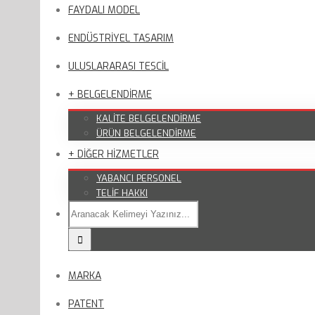
FAYDALI MODEL
ENDÜSTRİYEL TASARIM
ULUSLARARASI TESCİL
+ BELGELENDİRME
KALİTE BELGELENDİRME
ÜRÜN BELGELENDİRME
+ DİĞER HİZMETLER
YABANCI PERSONEL
TELİF HAKKI
MARKA
PATENT