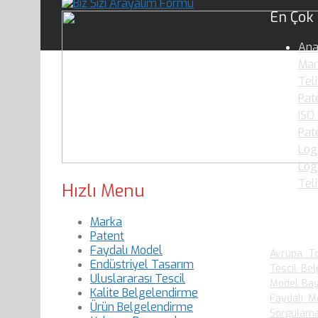
En Çok
Ana
Mar
Teli
Pate
ISO
Pat
Log
Logo
Tel
Hızlı Menu
Marka
En Çok
Patent
Faydalı Model
Avrupa To
Endüstriyel Tasarım
Tescil Bel
Uluslararası Tescil
Model Baş
Kalite Belgelendirme
Faydalı M
Ürün Belgelendirme
Sorgulam