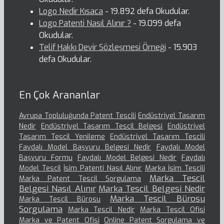
Logo Nedir Kısaca
- 19.892 defa Okudular.
Logo Patenti Nasıl Alınır ?
- 19.099 defa
Okudular.
Telif Hakkı Devir Sözleşmesi Örneği
- 15.903
defa Okudular.
En Çok Arananlar
Avrupa Topluluğunda Patent Tescili
Endüstriyel Tasarım
Nedir
Endüstriyel Tasarım Tescil Belgesi
Endüstriyel
Tasarım Tescil Yenileme
Endüstriyel Tasarım Tescili
Faydalı Model Başvuru Belgesi Nedir
Faydalı Model
Başvuru Formu
Faydalı Model Belgesi Nedir
Faydalı
Model Tescil
İsim Patenti Nasıl Alınır
Marka İsim Tescili
Marka Tescil
Marka Patent Tescil Sorgulama
Belgesi Nasıl Alınır
Marka Tescil Belgesi Nedir
Marka Tescil Bürosu
Marka Tescil Bürosu
Sorgulama
Marka Tescil Nedir
Marka Tescil Ofisi
Marka ve Patent Ofisi
Online Patent Sorgulama ve