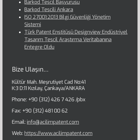
Barkod Tescil Başvurusu
Barkod Tescili Ankara
ISO 27001:2013 Bilgi Güvenliği Yönetim
Sistemi
Türk Patent Enstitüsü Designview Endüstriyel
Tasarım Tescil Araştırma Veritabanına
Entegre Oldu
Bize Ulaşın…
Kültür Mah. Meşrutiyet Cad No:41
K:3 D:11 Kızılay, Çankaya/ANKARA
Phone: +90 (312) 426 7 426 /pbx
Fax: +90 (312) 481 00 62
Email:
info@acilimpatent.com
Web:
https://www.acilimpatent.com