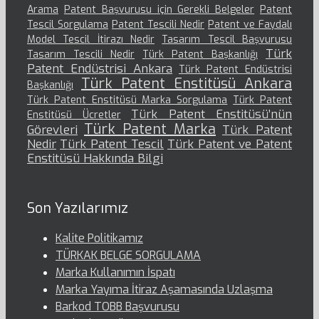
Arama
Patent Başvurusu için Gerekli Belgeler
Patent
Tescil Sorgulama
Patent Tescili Nedir
Patent ve Faydalı
Model Tescil İtirazı Nedir
Tasarım Tescil Başvurusu
Türk
Tasarım Tescili Nedir
Türk Patent Başkanlığı
Patent Endüstrisi Ankara
Türk Patent Endüstrisi
Türk Patent Enstitüsü Ankara
Başkanlığı
Türk Patent Enstitüsü Marka Sorgulama
Türk Patent
Türk Patent Enstitüsü’nün
Enstitüsü Ücretler
Türk Patent Marka
Görevleri
Türk Patent
Nedir
Türk Patent Tescil
Türk Patent ve Patent
Enstitüsü Hakkında Bilgi
Son Yazılarımız
Kalite Politikamız
TÜRKAK BELGE SORGULAMA
Marka Kullanımın İspatı
Marka Yayıma İtiraz Aşamasında Uzlaşma
Barkod TOBB Başvurusu