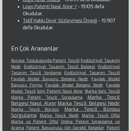
Logo Patenti Nasıl Alınır ?
- 19.105 defa
Okudular.
Telif Hakkı Devir Sözleşmesi Örneği
- 15.907
defa Okudular.
En Çok Arananlar
Avrupa Topluluğunda Patent Tescili
Endüstriyel Tasarım
Nedir
Endüstriyel Tasarım Tescil Belgesi
Endüstriyel
Tasarım Tescil Yenileme
Endüstriyel Tasarım Tescili
Faydalı Model Başvuru Belgesi Nedir
Faydalı Model
Başvuru Formu
Faydalı Model Belgesi Nedir
Faydalı
Model Tescil
İsim Patenti Nasıl Alınır
Marka İsim Tescili
Marka Tescil
Marka Patent Tescil Sorgulama
Belgesi Nasıl Alınır
Marka Tescil Belgesi Nedir
Marka Tescil Bürosu
Marka Tescil Bürosu
Sorgulama
Marka Tescil Nedir
Marka Tescil Ofisi
Marka ve Patent Ofisi
Online Patent Sorgulama ve
Arama
Patent Başvurusu için Gerekli Belgeler
Patent