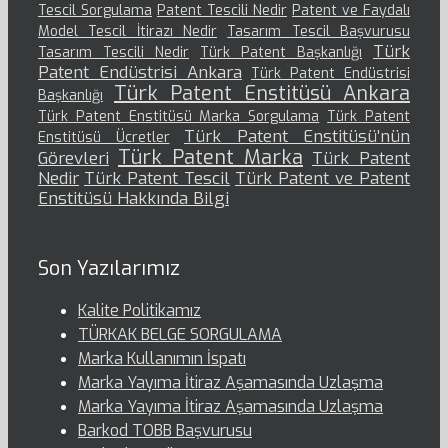
Tescil Sorgulama
Patent Tescili Nedir
Patent ve Faydalı
Model Tescil İtirazı Nedir
Tasarım Tescil Başvurusu
Türk
Tasarım Tescili Nedir
Türk Patent Başkanlığı
Patent Endüstrisi Ankara
Türk Patent Endüstrisi
Türk Patent Enstitüsü Ankara
Başkanlığı
Türk Patent Enstitüsü Marka Sorgulama
Türk Patent
Türk Patent Enstitüsü’nün
Enstitüsü Ücretler
Türk Patent Marka
Görevleri
Türk Patent
Nedir
Türk Patent Tescil
Türk Patent ve Patent
Enstitüsü Hakkında Bilgi
Son Yazılarımız
Kalite Politikamız
TÜRKAK BELGE SORGULAMA
Marka Kullanımın İspatı
Marka Yayıma İtiraz Aşamasında Uzlaşma
Marka Yayıma İtiraz Aşamasında Uzlaşma
Barkod TOBB Başvurusu