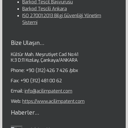
Barkod Tescil Başvurusu
Barkod Tescili Ankara
ISO 27001:2013 Bilgi Güvenliği Yönetim
Sistemi
Bize Ulaşın…
Kültür Mah. Meşrutiyet Cad No:41
K:3 D:11 Kızılay, Çankaya/ANKARA
Phone: +90 (312) 426 7 426 /pbx
Fax: +90 (312) 481 00 62
Email:
info@acilimpatent.com
Web:
https://www.acilimpatent.com
Haberler…