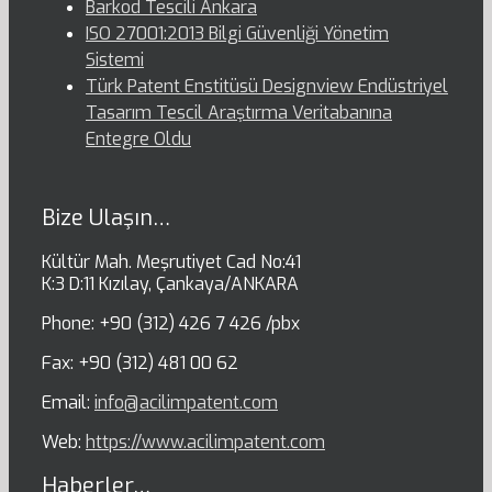
Barkod Tescili Ankara
ISO 27001:2013 Bilgi Güvenliği Yönetim
Sistemi
Türk Patent Enstitüsü Designview Endüstriyel
Tasarım Tescil Araştırma Veritabanına
Entegre Oldu
Bize Ulaşın…
Kültür Mah. Meşrutiyet Cad No:41
K:3 D:11 Kızılay, Çankaya/ANKARA
Phone: +90 (312) 426 7 426 /pbx
Fax: +90 (312) 481 00 62
Email:
info@acilimpatent.com
Web:
https://www.acilimpatent.com
Haberler…