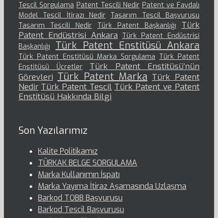
Tescil Sorgulama
Patent Tescili Nedir
Patent ve Faydalı
Model Tescil İtirazı Nedir
Tasarım Tescil Başvurusu
Türk
Tasarım Tescili Nedir
Türk Patent Başkanlığı
Patent Endüstrisi Ankara
Türk Patent Endüstrisi
Türk Patent Enstitüsü Ankara
Başkanlığı
Türk Patent Enstitüsü Marka Sorgulama
Türk Patent
Türk Patent Enstitüsü’nün
Enstitüsü Ücretler
Türk Patent Marka
Görevleri
Türk Patent
Nedir
Türk Patent Tescil
Türk Patent ve Patent
Enstitüsü Hakkında Bilgi
Son Yazılarımız
Kalite Politikamız
TÜRKAK BELGE SORGULAMA
Marka Kullanımın İspatı
Marka Yayıma İtiraz Aşamasında Uzlaşma
Barkod TOBB Başvurusu
Barkod Tescil Başvurusu