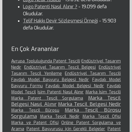
Logo Patenti Nasıl Alınır ?
- 19.099 defa
Okudular.
Telif Hakkı Devir Sözleşmesi Örneği
- 15.903
defa Okudular.
En Çok Arananlar
Avrupa Topluluğunda Patent Tescili
Endüstriyel Tasarım
Nedir
Endüstriyel Tasarım Tescil Belgesi
Endüstriyel
Tasarım Tescil Yenileme
Endüstriyel Tasarım Tescili
Faydalı Model Başvuru Belgesi Nedir
Faydalı Model
Başvuru Formu
Faydalı Model Belgesi Nedir
Faydalı
Model Tescil
İsim Patenti Nasıl Alınır
Marka İsim Tescili
Marka Tescil
Marka Patent Tescil Sorgulama
Belgesi Nasıl Alınır
Marka Tescil Belgesi Nedir
Marka Tescil Bürosu
Marka Tescil Bürosu
Sorgulama
Marka Tescil Nedir
Marka Tescil Ofisi
Marka ve Patent Ofisi
Online Patent Sorgulama ve
Arama
Patent Başvurusu için Gerekli Belgeler
Patent