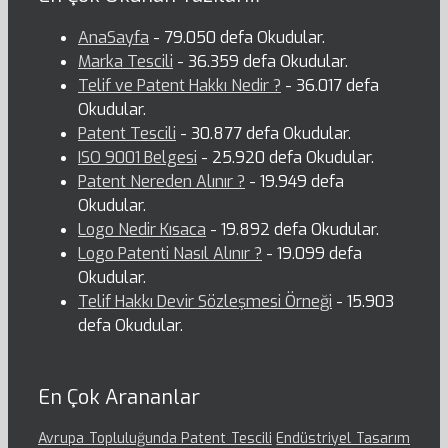
AnaSayfa
- 79.050 defa Okudular.
Marka Tescili
- 36.359 defa Okudular.
Telif ve Patent Hakkı Nedir ?
- 36.017 defa
Okudular.
Patent Tescili
- 30.877 defa Okudular.
ISO 9001 Belgesi
- 25.920 defa Okudular.
Patent Nereden Alınır ?
- 19.949 defa
Okudular.
Logo Nedir Kısaca
- 19.892 defa Okudular.
Logo Patenti Nasıl Alınır ?
- 19.099 defa
Okudular.
Telif Hakkı Devir Sözleşmesi Örneği
- 15.903
defa Okudular.
En Çok Arananlar
Avrupa Topluluğunda Patent Tescili
Endüstriyel Tasarım