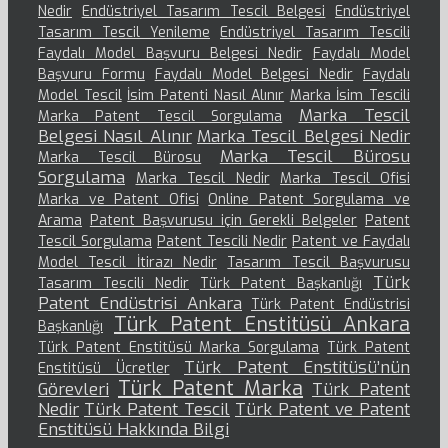
Nedir
Endüstriyel Tasarım Tescil Belgesi
Endüstriyel
Tasarım Tescil Yenileme
Endüstriyel Tasarım Tescili
Faydalı Model Başvuru Belgesi Nedir
Faydalı Model
Başvuru Formu
Faydalı Model Belgesi Nedir
Faydalı
Model Tescil
İsim Patenti Nasıl Alınır
Marka İsim Tescili
Marka Tescil
Marka Patent Tescil Sorgulama
Belgesi Nasıl Alınır
Marka Tescil Belgesi Nedir
Marka Tescil Bürosu
Marka Tescil Bürosu
Sorgulama
Marka Tescil Nedir
Marka Tescil Ofisi
Marka ve Patent Ofisi
Online Patent Sorgulama ve
Arama
Patent Başvurusu için Gerekli Belgeler
Patent
Tescil Sorgulama
Patent Tescili Nedir
Patent ve Faydalı
Model Tescil İtirazı Nedir
Tasarım Tescil Başvurusu
Türk
Tasarım Tescili Nedir
Türk Patent Başkanlığı
Patent Endüstrisi Ankara
Türk Patent Endüstrisi
Türk Patent Enstitüsü Ankara
Başkanlığı
Türk Patent Enstitüsü Marka Sorgulama
Türk Patent
Türk Patent Enstitüsü’nün
Enstitüsü Ücretler
Türk Patent Marka
Görevleri
Türk Patent
Nedir
Türk Patent Tescil
Türk Patent ve Patent
Enstitüsü Hakkında Bilgi