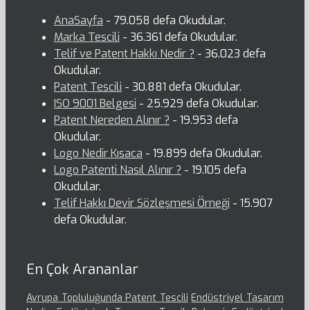
AnaSayfa
- 79.058 defa Okudular.
Marka Tescili
- 36.361 defa Okudular.
Telif ve Patent Hakkı Nedir ?
- 36.023 defa
Okudular.
Patent Tescili
- 30.881 defa Okudular.
ISO 9001 Belgesi
- 25.929 defa Okudular.
Patent Nereden Alınır ?
- 19.953 defa
Okudular.
Logo Nedir Kısaca
- 19.899 defa Okudular.
Logo Patenti Nasıl Alınır ?
- 19.105 defa
Okudular.
Telif Hakkı Devir Sözleşmesi Örneği
- 15.907
defa Okudular.
En Çok Arananlar
Avrupa Topluluğunda Patent Tescili
Endüstriyel Tasarım