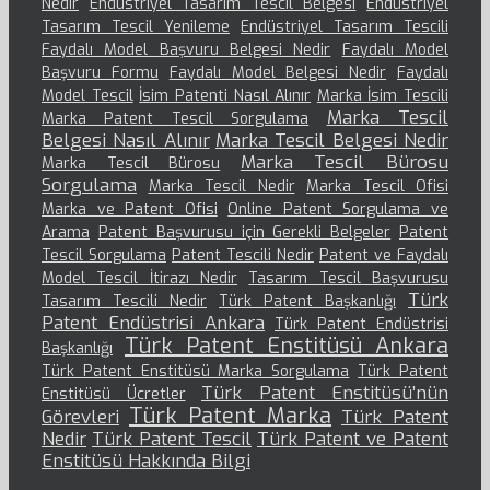
Nedir
Endüstriyel Tasarım Tescil Belgesi
Endüstriyel
Tasarım Tescil Yenileme
Endüstriyel Tasarım Tescili
Faydalı Model Başvuru Belgesi Nedir
Faydalı Model
Başvuru Formu
Faydalı Model Belgesi Nedir
Faydalı
Model Tescil
İsim Patenti Nasıl Alınır
Marka İsim Tescili
Marka Tescil
Marka Patent Tescil Sorgulama
Belgesi Nasıl Alınır
Marka Tescil Belgesi Nedir
Marka Tescil Bürosu
Marka Tescil Bürosu
Sorgulama
Marka Tescil Nedir
Marka Tescil Ofisi
Marka ve Patent Ofisi
Online Patent Sorgulama ve
Arama
Patent Başvurusu için Gerekli Belgeler
Patent
Tescil Sorgulama
Patent Tescili Nedir
Patent ve Faydalı
Model Tescil İtirazı Nedir
Tasarım Tescil Başvurusu
Türk
Tasarım Tescili Nedir
Türk Patent Başkanlığı
Patent Endüstrisi Ankara
Türk Patent Endüstrisi
Türk Patent Enstitüsü Ankara
Başkanlığı
Türk Patent Enstitüsü Marka Sorgulama
Türk Patent
Türk Patent Enstitüsü’nün
Enstitüsü Ücretler
Türk Patent Marka
Görevleri
Türk Patent
Nedir
Türk Patent Tescil
Türk Patent ve Patent
Enstitüsü Hakkında Bilgi