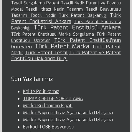
Tescil Sorgulama
Patent Tescili Nedir
Patent ve Faydalı
Model Tescil İtirazı Nedir
Tasarım Tescil Başvurusu
Türk
Tasarım Tescili Nedir
Türk Patent Başkanlığı
Patent Endüstrisi Ankara
Türk Patent Endüstrisi
Türk Patent Enstitüsü Ankara
Başkanlığı
Türk Patent Enstitüsü Marka Sorgulama
Türk Patent
Türk Patent Enstitüsü’nün
Enstitüsü Ücretler
Türk Patent Marka
Görevleri
Türk Patent
Nedir
Türk Patent Tescil
Türk Patent ve Patent
Enstitüsü Hakkında Bilgi
Son Yazılarımız
Kalite Politikamız
TÜRKAK BELGE SORGULAMA
Marka Kullanımın İspatı
Marka Yayıma İtiraz Aşamasında Uzlaşma
Marka Yayıma İtiraz Aşamasında Uzlaşma
Barkod TOBB Başvurusu