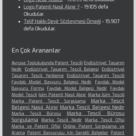
Logo Patenti Nasıl Alınır ?
- 19.105 defa
Okudular.
Telif Hakkı Devir Sözleşmesi Örneği
- 15.907
defa Okudular.
En Çok Arananlar
Avrupa Topluluğunda Patent Tescili
Endüstriyel Tasarım
Nedir
Endüstriyel Tasarım Tescil Belgesi
Endüstriyel
Tasarım Tescil Yenileme
Endüstriyel Tasarım Tescili
Faydalı Model Başvuru Belgesi Nedir
Faydalı Model
Başvuru Formu
Faydalı Model Belgesi Nedir
Faydalı
Model Tescil
İsim Patenti Nasıl Alınır
Marka İsim Tescili
Marka Tescil
Marka Patent Tescil Sorgulama
Belgesi Nasıl Alınır
Marka Tescil Belgesi Nedir
Marka Tescil Bürosu
Marka Tescil Bürosu
Sorgulama
Marka Tescil Nedir
Marka Tescil Ofisi
Marka ve Patent Ofisi
Online Patent Sorgulama ve
Arama
Patent Başvurusu için Gerekli Belgeler
Patent