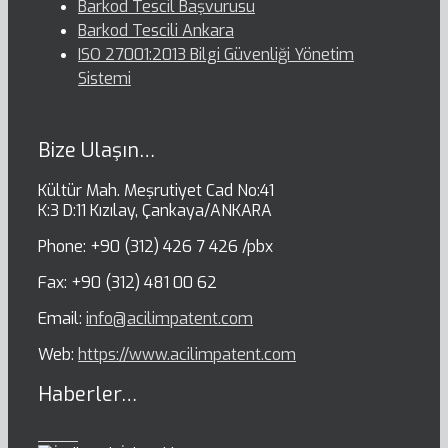
Barkod Tescil Başvurusu
Barkod Tescili Ankara
ISO 27001:2013 Bilgi Güvenliği Yönetim
Sistemi
Bize Ulaşın…
Kültür Mah. Meşrutiyet Cad No:41
K:3 D:11 Kızılay, Çankaya/ANKARA
Phone: +90 (312) 426 7 426 /pbx
Fax: +90 (312) 481 00 62
Email:
info@acilimpatent.com
Web:
https://www.acilimpatent.com
Haberler…