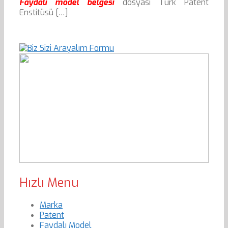
Faydalı model belgesi
dosyası Türk Patent
Enstitüsü […]
Hızlı Menu
Marka
Patent
Faydalı Model