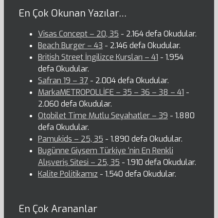
En Çok Okunan Yazılar…
Visas Concept – 20, 35
- 2.164 defa Okudular.
Beach Burger – 43
- 2.146 defa Okudular.
British Street İngilizce Kursları – 41
- 1.954
defa Okudular.
Safran 19 – 37
- 2.004 defa Okudular.
MarkaMETROPOLLİFE – 35 – 36 – 38 – 41
-
2.060 defa Okudular.
Otobilet Time Mutlu Seyahatler – 39
- 1.880
defa Okudular.
Pamukids – 25, 35
- 1.890 defa Okudular.
Bugünne Giysem Türkiye ‘nin En Renkli
Alışveriş Sitesi – 25, 35
- 1.910 defa Okudular.
Kalite Politikamız
- 1.540 defa Okudular.
En Çok Arananlar