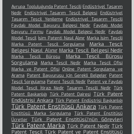
Avrupa Topluluğunda Patent Tescili
Endüstriyel Tasarım
Nedir
Endüstriyel Tasarım Tescil Belgesi
Endüstriyel
Tasarım Tescil Yenileme
Endüstriyel Tasarım Tescili
Faydalı Model Başvuru Belgesi Nedir
Faydalı Model
Başvuru Formu
Faydalı Model Belgesi Nedir
Faydalı
Model Tescil
İsim Patenti Nasıl Alınır
Marka İsim Tescili
Marka Tescil
Marka Patent Tescil Sorgulama
Belgesi Nasıl Alınır
Marka Tescil Belgesi Nedir
Marka Tescil Bürosu
Marka Tescil Bürosu
Sorgulama
Marka Tescil Nedir
Marka Tescil Ofisi
Marka ve Patent Ofisi
Online Patent Sorgulama ve
Arama
Patent Başvurusu için Gerekli Belgeler
Patent
Tescil Sorgulama
Patent Tescili Nedir
Patent ve Faydalı
Model Tescil İtirazı Nedir
Tasarım Tescili Nedir
Türk
Türk Patent
Patent Başkanlığı
Türk Patent Dairesi
Endüstrisi Ankara
Türk Patent Endüstrisi Başkanlığı
Türk Patent Enstitüsü Ankara
Türk Patent
Enstitüsü Marka Sorgulama
Türk Patent Enstitüsü
Türk Patent Enstitüsü’nün Görevleri
Ücretler
Türk Patent Marka
Türk Patent Nedir
Türk
Patent Tescil
Türk Patent ve Patent Enstitüsü