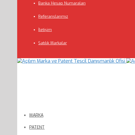
Banka Hesap Numaraları
Referanslarımız
İletişim
Satılık Markalar
MARKA
PATENT