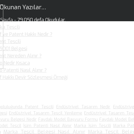
 Okunan Yazılar…
Sayfa
- 79.050 defa Okudular.
ka Tescili
- 36.359 defa Okudular.
f ve Patent Hakkı Nedir ?
- 36.017 defa Okudular.
nt Tescili
- 30.877 defa Okudular.
 9001 Belgesi
- 25.920 defa Okudular.
ent Nereden Alınır ?
- 19.949 defa Okudular.
o Nedir Kısaca
- 19.892 defa Okudular.
 Patenti Nasıl Alınır ?
- 19.099 defa Okudular.
if Hakkı Devir Sözleşmesi Örneği
- 15.903 defa Okudular.
 Arananlar
pluluğunda Patent Tescili
Endüstriyel Tasarım Nedir
Endüstriy
gesi
Endüstriyel Tasarım Tescil Yenileme
Endüstriyel Tasarım Tesc
vuru Belgesi Nedir
Faydalı Model Başvuru Formu
Faydalı Model Be
odel Tescil
İsim Patenti Nasıl Alınır
Marka İsim Tescili
Marka Pat
Marka Tescil Belgesi Nasıl Alınır
Marka Tescil Belge
a