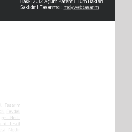
Hakkı 2012 Açılım Patent | Tüm Hakları
Saklıdır | Tasarımcı :
mdywebtasarım
el Tasarım
ili
Faydalı
lgesi Nedir
ent Tescil
si Nedir