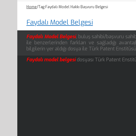
Home
/
Tag:
Faydalı Model Hakkı Başvuru Belgesi
Faydalı Model Belgesi
Faydalı Model Belgesi
, buluş sahibi/başvuru sahi
ile benzerlerinden farkları ve sağladığı avanta
bilgilerin yer aldığı dosya ile Türk Patent Enstitü
Faydalı model belgesi
dosyası Türk Patent Enstit