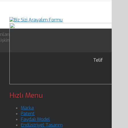
mları
işkin
Telif
Hızlı Menu
Marka
Patent
Faydalı Model
Endüstriyel Tasarım