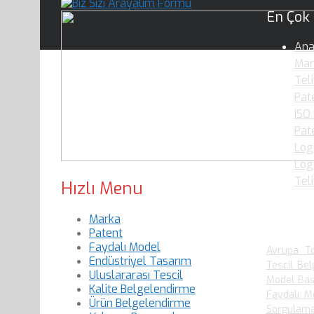
En Çok
Ana
Mar
Teli
Pate
ISO
Pat
Log
Logo
Tel
Hızlı Menu
Marka
En Çok
Patent
Faydalı Model
Avrupa To
Endüstriyel Tasarım
Tescil Bel
Uluslararası Tescil
Model Baş
Kalite Belgelendirme
Faydalı M
Ürün Belgelendirme
Sorgulam