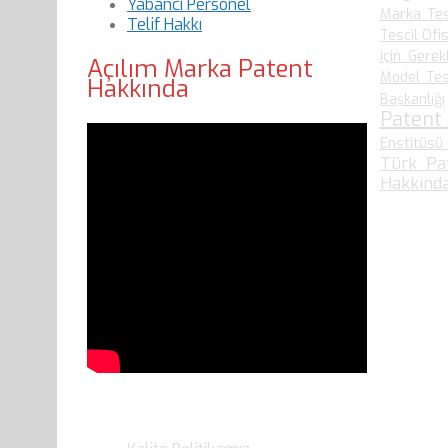
Yabancı Personel
Marka Tes
Telif Hakkı
Tescil Ofis
için Gerek
Açılım Marka Patent
Model Tesc
Hakkında
Başkanlığı
Patent
Enstitüsü 
Türk Pa
Hakkında
Son Yazılarımız