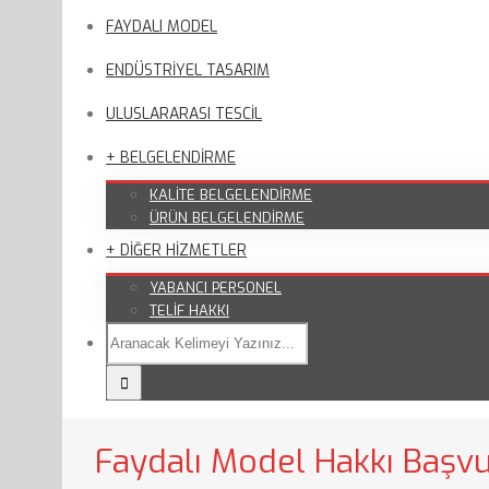
FAYDALI MODEL
ENDÜSTRİYEL TASARIM
ULUSLARARASI TESCİL
+ BELGELENDİRME
KALİTE BELGELENDİRME
ÜRÜN BELGELENDİRME
+ DİĞER HİZMETLER
YABANCI PERSONEL
TELİF HAKKI
Faydalı Model Hakkı Başvu