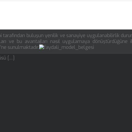
bi tarafından buluşun yenilik ve sanayiye uygulanabilirlik duru
jları ve bu avantajları nasıl uygulamaya dönüştürdüğüne il
sü’ne sunulmaktadır.
üsü […]