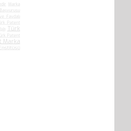
edir
Marka
 Başvurusu
ve Faydalı
ürk Patent
Türk
ığı
ürk Patent
t Marka
nstitüsü
41