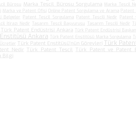
Marka Tescil Bürosu Sorgulama
cil Bürosu
Marka Tescil N
i
Marka ve Patent Ofisi
Online Patent Sorgulama ve Arama
Patent
li Belgeler
Patent Tescil Sorgulama
Patent Tescili Nedir
Patent 
il İtirazı Nedir
Tasarım Tescil Başvurusu
Tasarım Tescili Nedir
T
Türk Patent Endüstrisi Ankara
Türk Patent Endüstrisi Başkanl
 Enstitüsü Ankara
Türk Patent Enstitüsü Marka Sorgulama
T
Türk Paten
Türk Patent Enstitüsü’nün Görevleri
Ücretler
tent Nedir
Türk Patent Tescil
Türk Patent ve Patent E
 Bilgi
Bize Ulaşın…
Kültür Mah. Meşrutiyet Cad No: