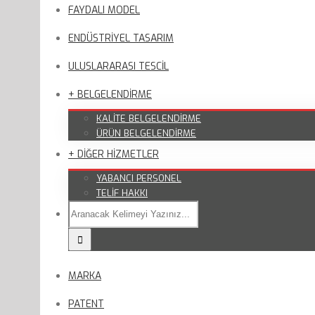
FAYDALI MODEL
ENDÜSTRİYEL TASARIM
ULUSLARARASI TESCİL
+ BELGELENDİRME
KALİTE BELGELENDİRME
ÜRÜN BELGELENDİRME
+ DİĞER HİZMETLER
YABANCI PERSONEL
TELİF HAKKI
MARKA
PATENT