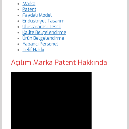
Marka
Patent
Faydalı Model
Endüstriyel Tasarım
Uluslararası Tescil
Kalite Belgelendirme
Ürün Belgelendirme
Yabancı Personel
Telif Hakkı
Açılım Marka Patent Hakkında