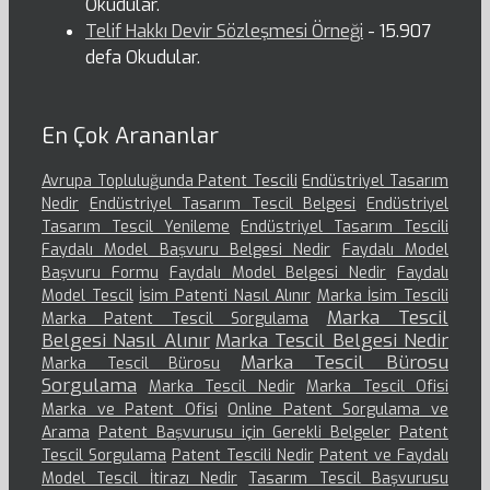
Okudular.
Telif Hakkı Devir Sözleşmesi Örneği
- 15.907
defa Okudular.
En Çok Arananlar
Avrupa Topluluğunda Patent Tescili
Endüstriyel Tasarım
Nedir
Endüstriyel Tasarım Tescil Belgesi
Endüstriyel
Tasarım Tescil Yenileme
Endüstriyel Tasarım Tescili
Faydalı Model Başvuru Belgesi Nedir
Faydalı Model
Başvuru Formu
Faydalı Model Belgesi Nedir
Faydalı
Model Tescil
İsim Patenti Nasıl Alınır
Marka İsim Tescili
Marka Tescil
Marka Patent Tescil Sorgulama
Belgesi Nasıl Alınır
Marka Tescil Belgesi Nedir
Marka Tescil Bürosu
Marka Tescil Bürosu
Sorgulama
Marka Tescil Nedir
Marka Tescil Ofisi
Marka ve Patent Ofisi
Online Patent Sorgulama ve
Arama
Patent Başvurusu için Gerekli Belgeler
Patent
Tescil Sorgulama
Patent Tescili Nedir
Patent ve Faydalı
Model Tescil İtirazı Nedir
Tasarım Tescil Başvurusu