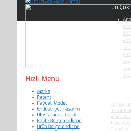
En Çok
Ana
Mar
Teli
Pate
ISO
Pat
Log
Logo
Tel
Hızlı Menu
Marka
En Çok
Patent
Faydalı Model
Avrupa To
Endüstriyel Tasarım
Tescil Bel
Uluslararası Tescil
Model Baş
Kalite Belgelendirme
Faydalı M
Ürün Belgelendirme
Sorgulam