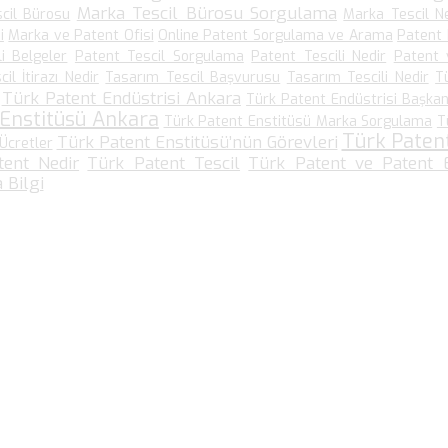
Marka Tescil Bürosu Sorgulama
cil Bürosu
Marka Tescil N
i
Marka ve Patent Ofisi
Online Patent Sorgulama ve Arama
Patent
li Belgeler
Patent Tescil Sorgulama
Patent Tescili Nedir
Patent 
il İtirazı Nedir
Tasarım Tescil Başvurusu
Tasarım Tescili Nedir
T
Türk Patent Endüstrisi Ankara
Türk Patent Endüstrisi Başkanl
 Enstitüsü Ankara
Türk Patent Enstitüsü Marka Sorgulama
T
Türk Paten
Türk Patent Enstitüsü’nün Görevleri
Ücretler
tent Nedir
Türk Patent Tescil
Türk Patent ve Patent E
 Bilgi
Bize Ulaşın…
Kültür Mah. Meşrutiyet Cad No: