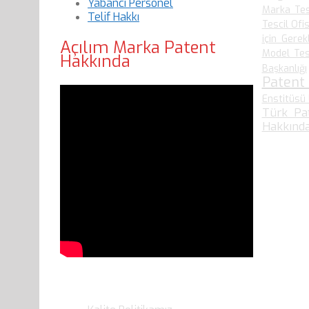
Yabancı Personel
Marka Tes
Telif Hakkı
Tescil Ofis
için Gerek
Açılım Marka Patent
Model Tesc
Hakkında
Başkanlığı
Patent
Enstitüsü 
Türk Pa
Hakkında
Son Yazılarımız