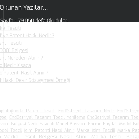
 Okunan Yazılar…
Sayfa
- 79.050 defa Okudular.
ka Tescili
- 36.359 defa Okudular.
f ve Patent Hakkı Nedir ?
- 36.017 defa Okudular.
nt Tescili
- 30.877 defa Okudular.
 9001 Belgesi
- 25.920 defa Okudular.
ent Nereden Alınır ?
- 19.949 defa Okudular.
o Nedir Kısaca
- 19.892 defa Okudular.
 Patenti Nasıl Alınır ?
- 19.099 defa Okudular.
if Hakkı Devir Sözleşmesi Örneği
- 15.903 defa Okudular.
 Arananlar
pluluğunda Patent Tescili
Endüstriyel Tasarım Nedir
Endüstriy
gesi
Endüstriyel Tasarım Tescil Yenileme
Endüstriyel Tasarım Tesc
vuru Belgesi Nedir
Faydalı Model Başvuru Formu
Faydalı Model Be
odel Tescil
İsim Patenti Nasıl Alınır
Marka İsim Tescili
Marka Pat
Marka Tescil Belgesi Nasıl Alınır
Marka Tescil Belge
a