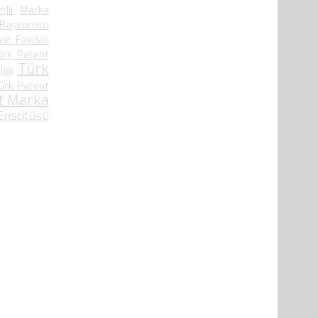
edir
Marka
 Başvurusu
ve Faydalı
ürk Patent
Türk
ığı
ürk Patent
t Marka
nstitüsü
41