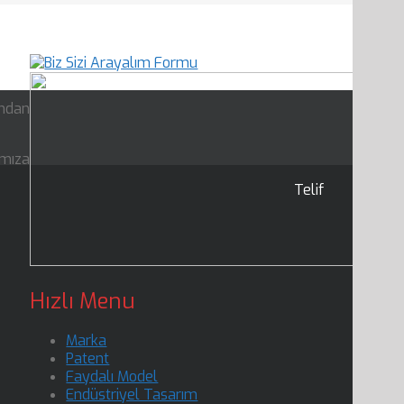
ından
ımıza
Telif
Hızlı Menu
Marka
Patent
Faydalı Model
Endüstriyel Tasarım