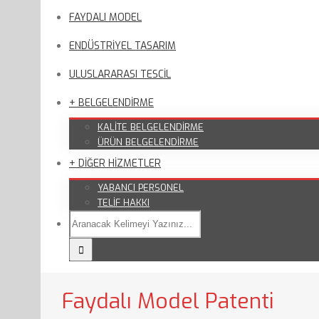
FAYDALI MODEL
ENDÜSTRİYEL TASARIM
ULUSLARARASI TESCİL
+ BELGELENDİRME
KALİTE BELGELENDİRME
ÜRÜN BELGELENDİRME
+ DİĞER HİZMETLER
YABANCI PERSONEL
TELİF HAKKI
Faydalı Model Patenti