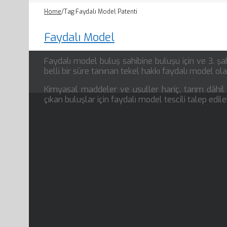
Home
/
Tag:
Faydalı Model Patenti
Faydalı Model
Faydalı model buluş sahibine buluşu için ve 3. ş
belli bir süre tanınan tekel hakkı faydalı model o
Kimyasal maddeler ve usuller hariç, tarım dâhil
çıkan buluşlar için faydalı model tescili talep edileb