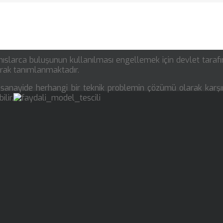
ahıslarca buluşunun kullanılması engellemek için devlet taraf
larak tanımlanmaktadır.
 sanayide herhangi bir teknik problemin çözümü olarak karş
ilir.