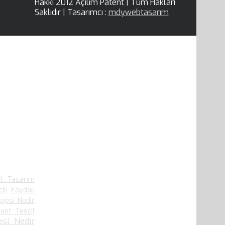
Hakkı 2012 Açılım Patent | Tüm Hakları
Saklıdır | Tasarımcı :
mdywebtasarım
el Tasarım
ili
Faydalı
lgesi Nedir
ent Tescil
si Nedir