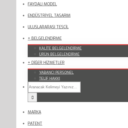
FAYDALI MODEL
ENDÜSTRİYEL TASARIM
ULUSLARARASI TESCİL
+ BELGELENDİRME
KALİTE BELGELENDİRME
ÜRÜN BELGELENDİRME
+ DİĞER HİZMETLER
YABANCI PERSONEL
TELİF HAKKI
MARKA
PATENT