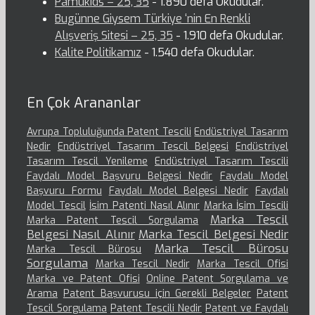
Pamukids – 25, 35
- 1.890 defa Okudular.
Bugünne Giysem Türkiye ‘nin En Renkli
Alışveriş Sitesi – 25, 35
- 1.910 defa Okudular.
Kalite Politikamız
- 1.540 defa Okudular.
En Çok Arananlar
Avrupa Topluluğunda Patent Tescili
Endüstriyel Tasarım
Nedir
Endüstriyel Tasarım Tescil Belgesi
Endüstriyel
Tasarım Tescil Yenileme
Endüstriyel Tasarım Tescili
Faydalı Model Başvuru Belgesi Nedir
Faydalı Model
Başvuru Formu
Faydalı Model Belgesi Nedir
Faydalı
Model Tescil
İsim Patenti Nasıl Alınır
Marka İsim Tescili
Marka Tescil
Marka Patent Tescil Sorgulama
Belgesi Nasıl Alınır
Marka Tescil Belgesi Nedir
Marka Tescil Bürosu
Marka Tescil Bürosu
Sorgulama
Marka Tescil Nedir
Marka Tescil Ofisi
Marka ve Patent Ofisi
Online Patent Sorgulama ve
Arama
Patent Başvurusu için Gerekli Belgeler
Patent
Tescil Sorgulama
Patent Tescili Nedir
Patent ve Faydalı