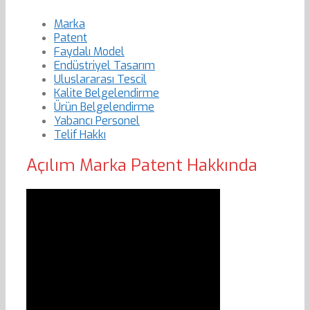
Marka
Patent
Faydalı Model
Endüstriyel Tasarım
Uluslararası Tescil
Kalite Belgelendirme
Ürün Belgelendirme
Yabancı Personel
Telif Hakkı
Açılım Marka Patent Hakkında