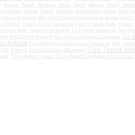
Marka Tescil Belgesi Nasıl Alınır
Marka Tescil Belge
a
Marka Tescil Bürosu Sorgulama
cil Bürosu
Marka Tescil N
i
Marka ve Patent Ofisi
Online Patent Sorgulama ve Arama
Patent
li Belgeler
Patent Tescil Sorgulama
Patent Tescili Nedir
Patent 
l İtirazı Nedir
Tasarım Tescili Nedir
Türk Patent Başkanlığı
Türk Pat
Türk
ent Endüstrisi Ankara
Türk Patent Endüstrisi Başkanlığı
üsü Ankara
Türk Patent Enstitüsü Marka Sorgulama
Türk Patent
Türk Patent Ma
Türk Patent Enstitüsü’nün Görevleri
edir
Türk Patent Tescil
Türk Patent ve Patent Enstitüsü
Bize Ulaşın…
Kültür Mah. Meşrutiyet Cad No: