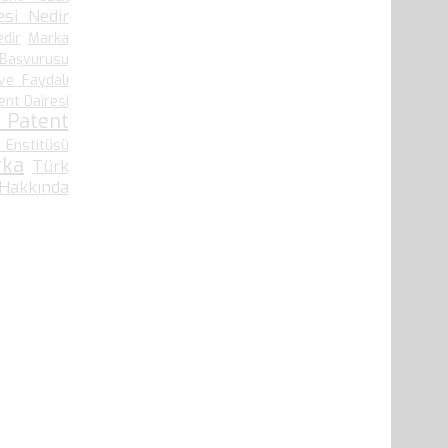
si Nedir
edir
Marka
 Başvurusu
ve Faydalı
ent Dairesi
 Patent
 Enstitüsü
rka
Türk
 Hakkında
41