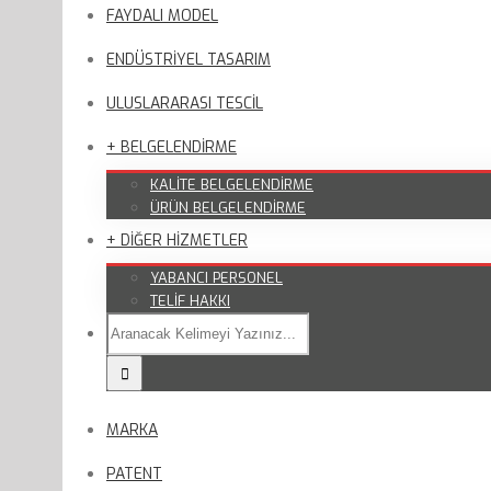
FAYDALI MODEL
ENDÜSTRİYEL TASARIM
ULUSLARARASI TESCİL
+ BELGELENDİRME
KALİTE BELGELENDİRME
ÜRÜN BELGELENDİRME
+ DİĞER HİZMETLER
YABANCI PERSONEL
TELİF HAKKI
MARKA
PATENT