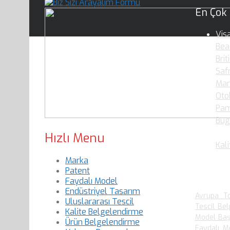
En Çok
Vis
Bea
Brit
Saf
Mar
Oto
Pam
Bug
Oku
Hızlı Menu
Kali
Marka
Patent
En Çok
Faydalı Model
Endüstriyel Tasarım
Avrupa To
Uluslararası Tescil
Tescil Bel
Kalite Belgelendirme
Model Baş
Ürün Belgelendirme
Faydalı M