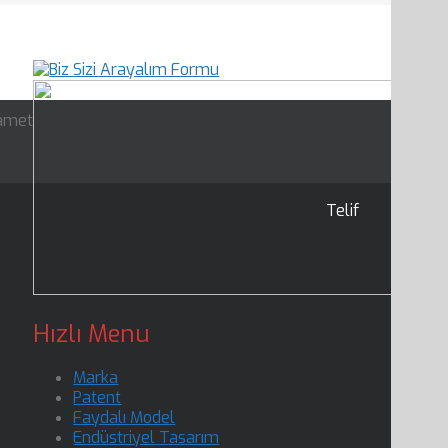
kamet
Telif
Hızlı Menu
Marka
Patent
Faydalı Model
Endüstriyel Tasarım