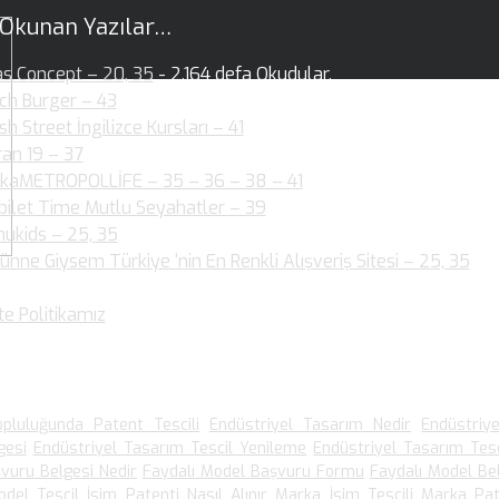
 Okunan Yazılar…
as Concept – 20, 35
- 2.164 defa Okudular.
ch Burger – 43
- 2.146 defa Okudular.
ish Street İngilizce Kursları – 41
- 1.954 defa Okudular.
ran 19 – 37
- 2.004 defa Okudular.
kaMETROPOLLİFE – 35 – 36 – 38 – 41
- 2.060 defa Okudular.
bilet Time Mutlu Seyahatler – 39
- 1.880 defa Okudular.
ukids – 25, 35
- 1.890 defa Okudular.
ünne Giysem Türkiye ‘nin En Renkli Alışveriş Sitesi – 25, 35
- 1
dular.
te Politikamız
- 1.540 defa Okudular.
 Arananlar
pluluğunda Patent Tescili
Endüstriyel Tasarım Nedir
Endüstriy
gesi
Endüstriyel Tasarım Tescil Yenileme
Endüstriyel Tasarım Tesc
vuru Belgesi Nedir
Faydalı Model Başvuru Formu
Faydalı Model Be
odel Tescil
İsim Patenti Nasıl Alınır
Marka İsim Tescili
Marka Pat