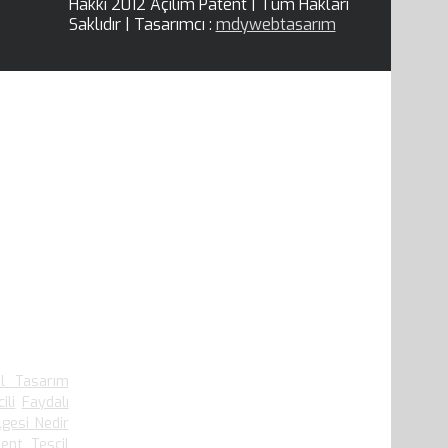
Hakkı 2012 Açılım Patent | Tüm Hakları
Saklıdır | Tasarımcı :
mdywebtasarım
.910 defa
el Tasarım
ili
Faydalı
lgesi Nedir
ent Tescil