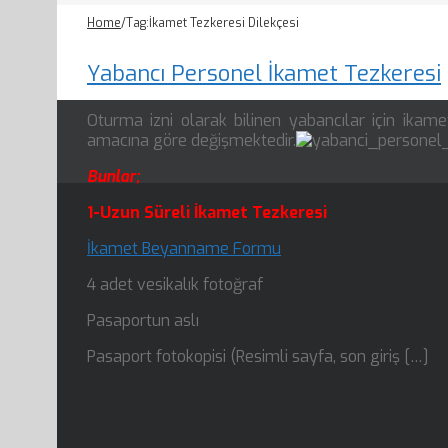
Home
/
Tag:
İkamet Tezkeresi Dilekçesi
Yabancı Personel İkamet Tezkeresi
Oturma izni olarak bilinen yabancılar için ikamet
amacına göre değişmektedir.
Bunlar;
1-Uzun Süreli İkamet Tezkeresi
İkamet Beyanname Formu
4 adet vesikalık fotoğraf
Pasaportun aslı
Pasaport fotokopisi (Resimli sayfa, son giriş […]