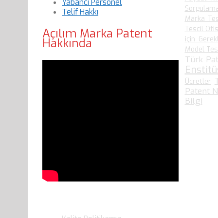
Yabancı Personel
Sorgulam
Telif Hakkı
Marka Tes
Tescil Ofis
Açılım Marka Patent
için Gerek
Hakkında
Model Tesci
Türk Pat
Enstit
Ücretler
Patent N
Bilgi
Son Yazılarımız