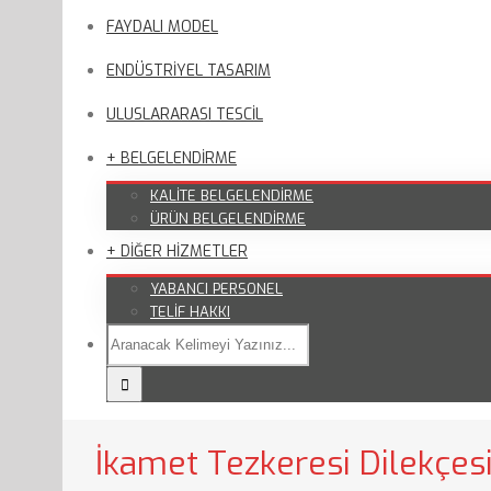
FAYDALI MODEL
ENDÜSTRİYEL TASARIM
ULUSLARARASI TESCİL
+ BELGELENDİRME
KALİTE BELGELENDİRME
ÜRÜN BELGELENDİRME
+ DİĞER HİZMETLER
YABANCI PERSONEL
TELİF HAKKI
İkamet Tezkeresi Dilekçes