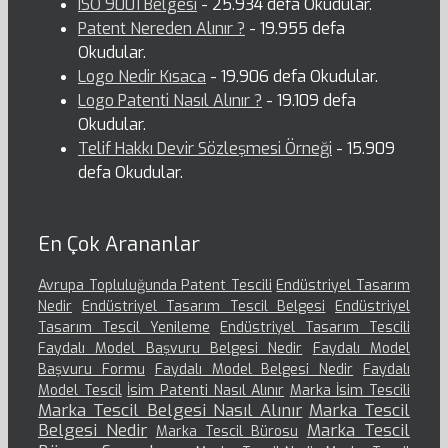
ISO 9001 Belgesi
- 25.934 defa Okudular.
Patent Nereden Alınır ?
- 19.955 defa
Okudular.
Logo Nedir Kısaca
- 19.906 defa Okudular.
Logo Patenti Nasıl Alınır ?
- 19.109 defa
Okudular.
Telif Hakkı Devir Sözleşmesi Örneği
- 15.909
defa Okudular.
En Çok Arananlar
Avrupa Topluluğunda Patent Tescili
Endüstriyel Tasarım
Nedir
Endüstriyel Tasarım Tescil Belgesi
Endüstriyel
Tasarım Tescil Yenileme
Endüstriyel Tasarım Tescili
Faydalı Model Başvuru Belgesi Nedir
Faydalı Model
Başvuru Formu
Faydalı Model Belgesi Nedir
Faydalı
Model Tescil
İsim Patenti Nasıl Alınır
Marka İsim Tescili
Marka Tescil Belgesi Nasıl Alınır
Marka Tescil
Belgesi Nedir
Marka Tescil
Marka Tescil Bürosu