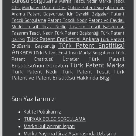
Bürosu Sorgulama
Marka Tescil Nedir
Marka Tescil
Ofisi
Marka ve Patent Ofisi
Online Patent Sorgulama ve
Arama
Patent Başvurusu için Gerekli Belgeler
Patent
Tescil Sorgulama
Patent Tescili Nedir
Patent ve Faydalı
Model Tescil İtirazı Nedir
Tasarım Tescil Başvurusu
Tasarım Tescili Nedir
Türk Patent Başkanlığı
Türk Patent
Türk Patent Endüstrisi Ankara
Dairesi
Türk Patent
Türk Patent Enstitüsü
Endüstrisi Başkanlığı
Ankara
Türk Patent Enstitüsü Marka Sorgulama
Türk
Türk Patent
Patent Enstitüsü Ücretler
Türk Patent Marka
Enstitüsü’nün Görevleri
Türk Patent Nedir
Türk Patent Tescil
Türk
Patent ve Patent Enstitüsü Hakkında Bilgi
Son Yazılarımız
Kalite Politikamız
TÜRKAK BELGE SORGULAMA
Marka Kullanımın İspatı
Marka Yayıma İtiraz Aşamasında Uzlaşma