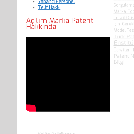
Yabancı Personel
Sorgulam
Telif Hakkı
Marka Tes
Tescil Ofis
Açılım Marka Patent
için Gerek
Hakkında
Model Tesci
Türk Pat
Enstit
Ücretler
Patent N
Bilgi
Son Yazılarımız