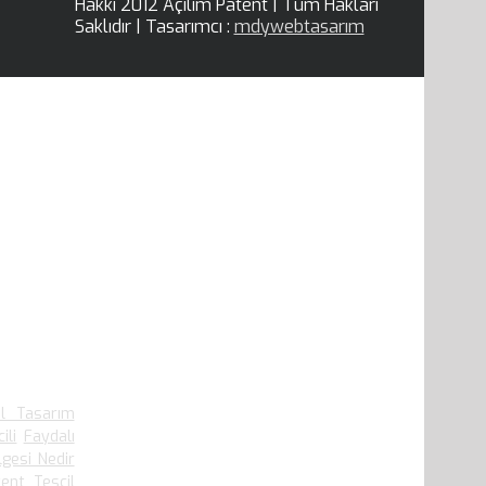
Hakkı 2012 Açılım Patent | Tüm Hakları
Saklıdır | Tasarımcı :
mdywebtasarım
.910 defa
el Tasarım
ili
Faydalı
lgesi Nedir
ent Tescil