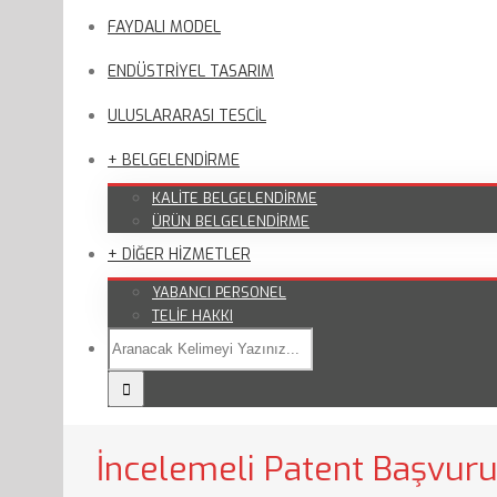
FAYDALI MODEL
ENDÜSTRİYEL TASARIM
ULUSLARARASI TESCİL
+ BELGELENDİRME
KALİTE BELGELENDİRME
ÜRÜN BELGELENDİRME
+ DİĞER HİZMETLER
YABANCI PERSONEL
TELİF HAKKI
İncelemeli Patent Başvuru