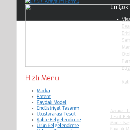
En Çok
Vis
Bea
Brit
Saf
Mar
Oto
Pam
Bug
Oku
Hızlı Menu
Kali
Marka
Patent
En Çok
Faydalı Model
Endüstriyel Tasarım
Avrupa To
Uluslararası Tescil
Tescil Bel
Kalite Belgelendirme
Model Baş
Ürün Belgelendirme
Faydalı M