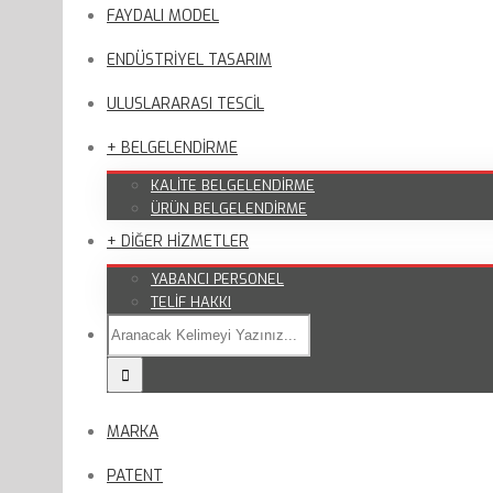
FAYDALI MODEL
ENDÜSTRİYEL TASARIM
ULUSLARARASI TESCİL
+ BELGELENDİRME
KALİTE BELGELENDİRME
ÜRÜN BELGELENDİRME
+ DİĞER HİZMETLER
YABANCI PERSONEL
TELİF HAKKI
MARKA
PATENT