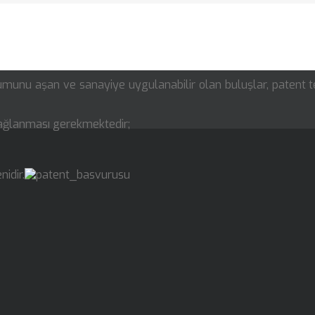
rumunu aşan ve sanayiye uygulanabilir olan buluşlar, patent te
ağlanması gerekmektedir;
idir.