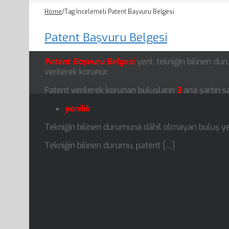
Home
/
Tag:
İncelemeli Patent Başvuru Belgesi
Patent Başvuru Belgesi
Patent Başvuru Belgesi
yeni, tekniğin bilinen du
verilerek korunur.
Patent verilerek korunan buluşların
3
ana şartın s
yenilik
Tekniğin bilinen durumuna dâhil olmayan buluş yen
Tekniğin bilinen durumu, patent […]