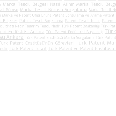
Marka Tescil Belgesi Nasıl Alınır
Marka Tescil Belge
a
Marka Tescil Bürosu Sorgulama
cil Bürosu
Marka Tescil N
i
Marka ve Patent Ofisi
Online Patent Sorgulama ve Arama
Patent
li Belgeler
Patent Tescil Sorgulama
Patent Tescili Nedir
Patent 
l İtirazı Nedir
Tasarım Tescili Nedir
Türk Patent Başkanlığı
Türk Pat
Türk
ent Endüstrisi Ankara
Türk Patent Endüstrisi Başkanlığı
üsü Ankara
Türk Patent Enstitüsü Marka Sorgulama
Türk Patent
Türk Patent Ma
Türk Patent Enstitüsü’nün Görevleri
edir
Türk Patent Tescil
Türk Patent ve Patent Enstitüsü
Bize Ulaşın…
Kültür Mah. Meşrutiyet Cad No: