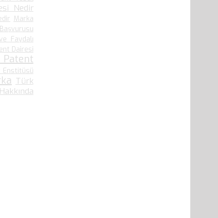
si Nedir
edir
Marka
 Başvurusu
ve Faydalı
ent Dairesi
 Patent
 Enstitüsü
rka
Türk
 Hakkında
41