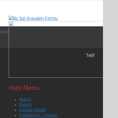
scili
Telif
Hızlı Menu
Marka
Patent
Faydalı Model
Endüstriyel Tasarım