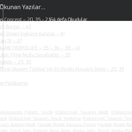
 Okunan Yazılar…
as Concept – 20, 35
- 2.164 defa Okudular.
ch Burger – 43
- 2.146 defa Okudular.
ish Street İngilizce Kursları – 41
- 1.954 defa Okudular.
ran 19 – 37
- 2.004 defa Okudular.
kaMETROPOLLİFE – 35 – 36 – 38 – 41
- 2.060 defa Okudular.
bilet Time Mutlu Seyahatler – 39
- 1.880 defa Okudular.
ukids – 25, 35
- 1.890 defa Okudular.
ünne Giysem Türkiye ‘nin En Renkli Alışveriş Sitesi – 25, 35
- 1
dular.
te Politikamız
- 1.540 defa Okudular.
 Arananlar
pluluğunda Patent Tescili
Endüstriyel Tasarım Nedir
Endüstriy
gesi
Endüstriyel Tasarım Tescil Yenileme
Endüstriyel Tasarım Tesc
vuru Belgesi Nedir
Faydalı Model Başvuru Formu
Faydalı Model Be
odel Tescil
İsim Patenti Nasıl Alınır
Marka İsim Tescili
Marka Pat