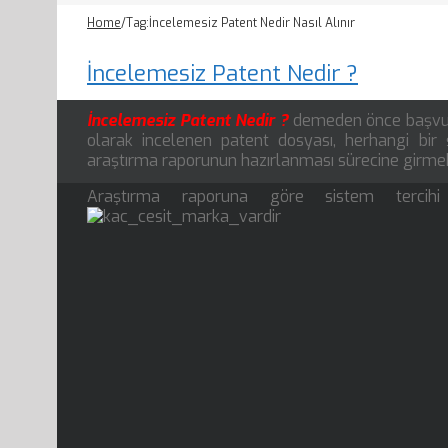
Home
/
Tag:
İncelemesiz Patent Nedir Nasıl Alınır
İncelemesiz Patent Nedir ?
İncelemesiz Patent Nedir ?
demeden önce başvur
olarak incelenen patent dosyası, herhangi bir
araştırma raporunun hazırlanması sürecine girmek
Araştırma raporuna göre sistem tercihi i