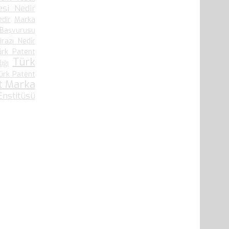
si Nedir
edir
Marka
 Başvurusu
irazı Nedir
ürk Patent
Türk
ığı
ürk Patent
t Marka
nstitüsü
41