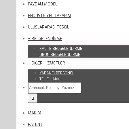
FAYDALI MODEL
ENDÜSTRİYEL TASARIM
ULUSLARARASI TESCİL
+ BELGELENDİRME
KALİTE BELGELENDİRME
ÜRÜN BELGELENDİRME
+ DİĞER HİZMETLER
YABANCI PERSONEL
TELİF HAKKI
MARKA
PATENT