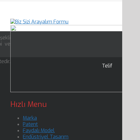
şekli
bi ve
dir.
Telif
Hızlı Menu
Marka
Patent
Faydalı Model
Endüstriyel Tasarım