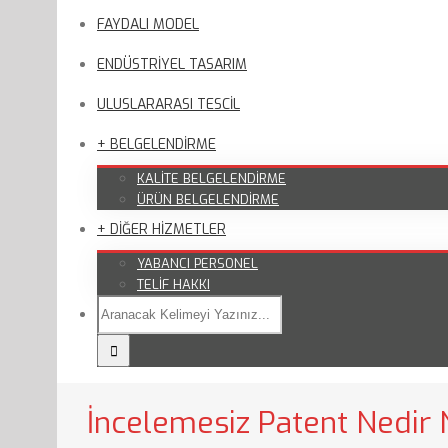
FAYDALI MODEL
ENDÜSTRİYEL TASARIM
ULUSLARARASI TESCİL
+ BELGELENDİRME
KALİTE BELGELENDİRME
ÜRÜN BELGELENDİRME
+ DİĞER HİZMETLER
YABANCI PERSONEL
TELİF HAKKI
İncelemesiz Patent Nedir N