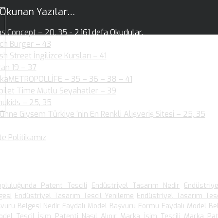
 Okunan Yazılar…
as Concept – 20, 35
- 2.161 defa Okudular.
ch Burger – 43
- 2.144 defa Okudular.
ish Street İngilizce Kursları – 41
- 1.954 defa Okudular.
ran 19 – 37
- 2.003 defa Okudular.
kaMETROPOLLİFE – 35 – 36 – 38 – 41
- 2.060 defa Okudular.
bilet Time Mutlu Seyahatler – 39
- 1.880 defa Okudular.
ukids – 25, 35
- 1.889 defa Okudular.
ünne Giysem Türkiye ‘nin En Renkli Alışveriş Sitesi – 25, 35
- 1
dular.
te Politikamız
- 1.536 defa Okudular.
 Arananlar
pluluğunda Patent Tescili
Endüstriyel Tasarım Nedir
Endüstriy
gesi
Endüstriyel Tasarım Tescil Yenileme
Endüstriyel Tasarım Tesc
vuru Belgesi Nedir
Faydalı Model Başvuru Formu
Faydalı Model Be
odel Tescil
İsim Patenti Nasıl Alınır
Marka İsim Tescili
Marka Pat