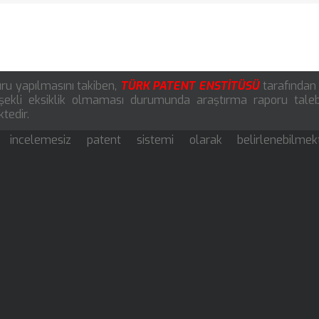
u yapılmasını takiben,
TÜRK PATENT ENSTİTÜSÜ
tarafından 
 şekli eksiklik olmaması durumunda araştırma raporu tale
tedir.
ncelemesiz patent sistemi olarak belirlenebilmekte