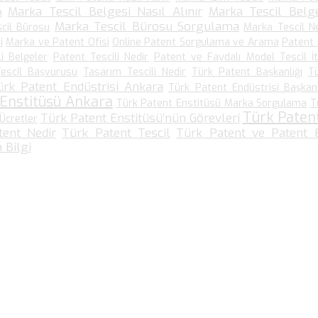
Marka Tescil Belgesi Nasıl Alınır
Marka Tescil Belge
a
Marka Tescil Bürosu Sorgulama
cil Bürosu
Marka Tescil N
i
Marka ve Patent Ofisi
Online Patent Sorgulama ve Arama
Patent
li Belgeler
Patent Tescili Nedir
Patent ve Faydalı Model Tescil İt
escil Başvurusu
Tasarım Tescili Nedir
Türk Patent Başkanlığı
T
ürk Patent Endüstrisi Ankara
Türk Patent Endüstrisi Başkanl
 Enstitüsü Ankara
Türk Patent Enstitüsü Marka Sorgulama
T
Türk Paten
Türk Patent Enstitüsü’nün Görevleri
Ücretler
tent Nedir
Türk Patent Tescil
Türk Patent ve Patent E
 Bilgi
Bize Ulaşın…
Kültür Mah. Meşrutiyet Cad No: