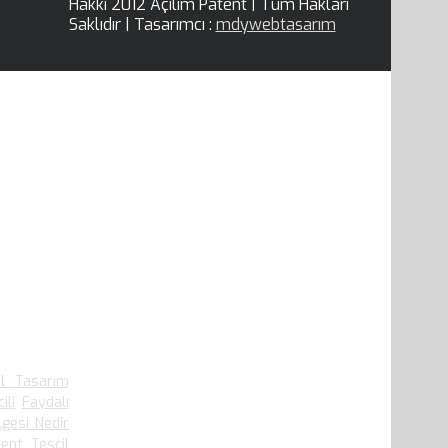
Hakkı 2012 Açılım Patent | Tüm Hakları
Saklıdır | Tasarımcı :
mdywebtasarım
.909 defa
el Tasarım
ili
Faydalı
lgesi Nedir
ent Tescil