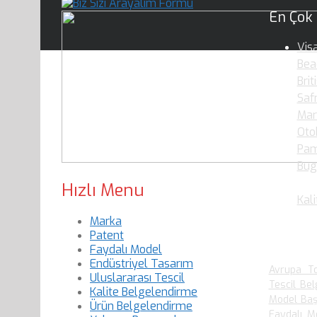
En Çok
Vis
Bea
Brit
Saf
Mar
Oto
Pam
Bug
Oku
Hızlı Menu
Kali
Marka
Patent
En Çok
Faydalı Model
Endüstriyel Tasarım
Avrupa To
Uluslararası Tescil
Tescil Bel
Kalite Belgelendirme
Model Baş
Ürün Belgelendirme
Faydalı M