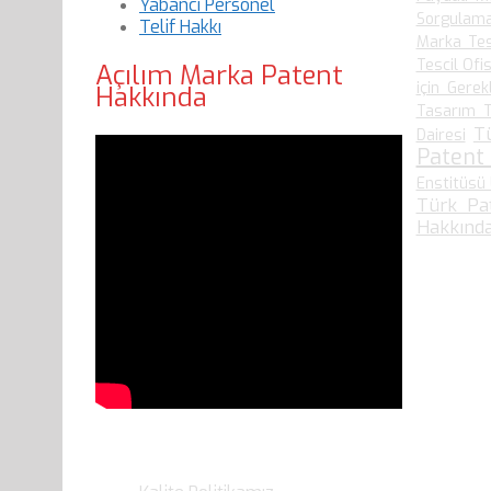
Yabancı Personel
Sorgulam
Telif Hakkı
Marka Tes
Tescil Ofis
Açılım Marka Patent
için Gerek
Hakkında
Tasarım T
T
Dairesi
Patent
Enstitüsü 
Türk Pa
Hakkında
Son Yazılarımız