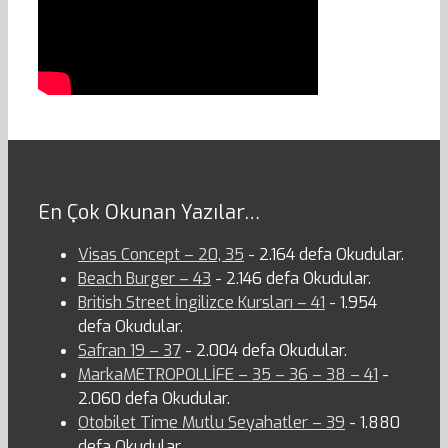
En Çok Okunan Yazılar…
Visas Concept – 20, 35
- 2.164 defa Okudular.
Beach Burger – 43
- 2.146 defa Okudular.
British Street İngilizce Kursları – 41
- 1.954
defa Okudular.
Safran 19 – 37
- 2.004 defa Okudular.
MarkaMETROPOLLİFE – 35 – 36 – 38 – 41
-
2.060 defa Okudular.
Otobilet Time Mutlu Seyahatler – 39
- 1.880
defa Okudular.