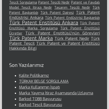
Tescil Sorgulama
Patent Tescili Nedir
Patent ve Faydalı
Model Tescil İtirazı Nedir
Tasarım Tescili Nedir
Türk
Türk Patent
Patent Başkanlığı
Türk Patent Dairesi
Endüstrisi Ankara
Türk Patent Endüstrisi Başkanlığı
Türk Patent Enstitüsü Ankara
Türk Patent
Enstitüsü Marka Sorgulama
Türk Patent Enstitüsü
Türk Patent Enstitüsü’nün Görevleri
Ücretler
Türk Patent Marka
Türk Patent Nedir
Türk
Patent Tescil
Türk Patent ve Patent Enstitüsü
Hakkında Bilgi
Son Yazılarımız
Kalite Politikamız
TÜRKAK BELGE SORGULAMA
Marka Kullanımın İspatı
Marka Yayıma İtiraz Aşamasında Uzlaşma
Barkod TOBB Başvurusu
Barkod Tescil Başvurusu