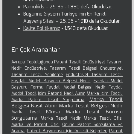
Pamukids – 25, 35
- 1.890 defa Okudular.
Bugünne Giysem Türkiye ‘nin En Renkli
Alışveriş Sitesi – 25, 35
- 1.910 defa Okudular.
Kalite Politikamız
- 1.540 defa Okudular.
En Çok Arananlar
Avrupa Topluluğunda Patent Tescili
Endüstriyel Tasarım
Nedir
Endüstriyel Tasarım Tescil Belgesi
Endüstriyel
Tasarım Tescil Yenileme
Endüstriyel Tasarım Tescili
Faydalı Model Başvuru Belgesi Nedir
Faydalı Model
Başvuru Formu
Faydalı Model Belgesi Nedir
Faydalı
Model Tescil
İsim Patenti Nasıl Alınır
Marka İsim Tescili
Marka Tescil
Marka Patent Tescil Sorgulama
Belgesi Nasıl Alınır
Marka Tescil Belgesi Nedir
Marka Tescil Bürosu
Marka Tescil Bürosu
Sorgulama
Marka Tescil Nedir
Marka Tescil Ofisi
Marka ve Patent Ofisi
Online Patent Sorgulama ve
Arama
Patent Başvurusu için Gerekli Belgeler
Patent