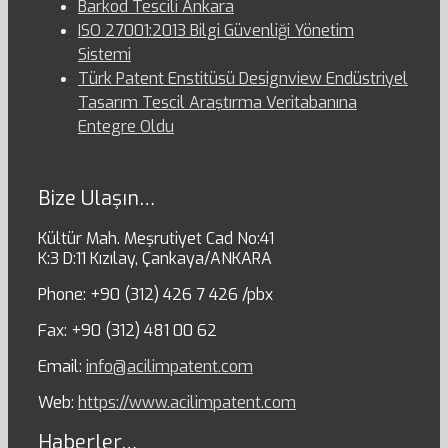
Barkod Tescili Ankara
ISO 27001:2013 Bilgi Güvenliği Yönetim
Sistemi
Türk Patent Enstitüsü Designview Endüstriyel
Tasarım Tescil Araştırma Veritabanına
Entegre Oldu
Bize Ulaşın…
Kültür Mah. Meşrutiyet Cad No:41
K:3 D:11 Kızılay, Çankaya/ANKARA
Phone: +90 (312) 426 7 426 /pbx
Fax: +90 (312) 481 00 62
Email:
info@acilimpatent.com
Web:
https://www.acilimpatent.com
Haberler…