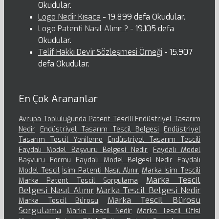
Okudular.
Logo Nedir Kısaca
- 19.899 defa Okudular.
Logo Patenti Nasıl Alınır ?
- 19.105 defa
Okudular.
Telif Hakkı Devir Sözleşmesi Örneği
- 15.907
defa Okudular.
En Çok Arananlar
Avrupa Topluluğunda Patent Tescili
Endüstriyel Tasarım
Nedir
Endüstriyel Tasarım Tescil Belgesi
Endüstriyel
Tasarım Tescil Yenileme
Endüstriyel Tasarım Tescili
Faydalı Model Başvuru Belgesi Nedir
Faydalı Model
Başvuru Formu
Faydalı Model Belgesi Nedir
Faydalı
Model Tescil
İsim Patenti Nasıl Alınır
Marka İsim Tescili
Marka Tescil
Marka Patent Tescil Sorgulama
Belgesi Nasıl Alınır
Marka Tescil Belgesi Nedir
Marka Tescil Bürosu
Marka Tescil Bürosu
Sorgulama
Marka Tescil Nedir
Marka Tescil Ofisi