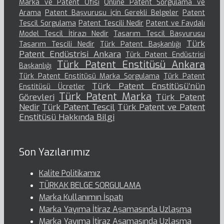
Marka ve Patent Ofisi
Online Patent Sorgulama ve
Arama
Patent Başvurusu için Gerekli Belgeler
Patent
Tescil Sorgulama
Patent Tescili Nedir
Patent ve Faydalı
Model Tescil İtirazı Nedir
Tasarım Tescil Başvurusu
Türk
Tasarım Tescili Nedir
Türk Patent Başkanlığı
Patent Endüstrisi Ankara
Türk Patent Endüstrisi
Türk Patent Enstitüsü Ankara
Başkanlığı
Türk Patent Enstitüsü Marka Sorgulama
Türk Patent
Türk Patent Enstitüsü’nün
Enstitüsü Ücretler
Türk Patent Marka
Görevleri
Türk Patent
Nedir
Türk Patent Tescil
Türk Patent ve Patent
Enstitüsü Hakkında Bilgi
Son Yazılarımız
Kalite Politikamız
TÜRKAK BELGE SORGULAMA
Marka Kullanımın İspatı
Marka Yayıma İtiraz Aşamasında Uzlaşma
Marka Yayıma İtiraz Aşamasında Uzlaşma