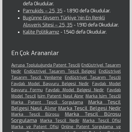
defa Okudular.
Pamukids – 25, 35
- 1.890 defa Okudular.
Bugünne Giysem Türkiye ‘nin En Renkli
Alışveriş Sitesi – 25, 35
- 1.910 defa Okudular.
Kalite Politikamız
- 1.540 defa Okudular.
En Çok Arananlar
Avrupa Topluluğunda Patent Tescili
Endüstriyel Tasarım
Nedir
Endüstriyel Tasarım Tescil Belgesi
Endüstriyel
Tasarım Tescil Yenileme
Endüstriyel Tasarım Tescili
Faydalı Model Başvuru Belgesi Nedir
Faydalı Model
Başvuru Formu
Faydalı Model Belgesi Nedir
Faydalı
Model Tescil
İsim Patenti Nasıl Alınır
Marka İsim Tescili
Marka Tescil
Marka Patent Tescil Sorgulama
Belgesi Nasıl Alınır
Marka Tescil Belgesi Nedir
Marka Tescil Bürosu
Marka Tescil Bürosu
Sorgulama
Marka Tescil Nedir
Marka Tescil Ofisi
Marka ve Patent Ofisi
Online Patent Sorgulama ve