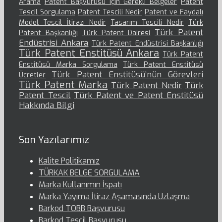
Arama
Patent Başvurusu için Gerekli Belgeler
Patent
Tescil Sorgulama
Patent Tescili Nedir
Patent ve Faydalı
Model Tescil İtirazı Nedir
Tasarım Tescili Nedir
Türk
Türk Patent
Patent Başkanlığı
Türk Patent Dairesi
Endüstrisi Ankara
Türk Patent Endüstrisi Başkanlığı
Türk Patent Enstitüsü Ankara
Türk Patent
Enstitüsü Marka Sorgulama
Türk Patent Enstitüsü
Türk Patent Enstitüsü’nün Görevleri
Ücretler
Türk Patent Marka
Türk Patent Nedir
Türk
Patent Tescil
Türk Patent ve Patent Enstitüsü
Hakkında Bilgi
Son Yazılarımız
Kalite Politikamız
TÜRKAK BELGE SORGULAMA
Marka Kullanımın İspatı
Marka Yayıma İtiraz Aşamasında Uzlaşma
Barkod TOBB Başvurusu
Barkod Tescil Başvurusu