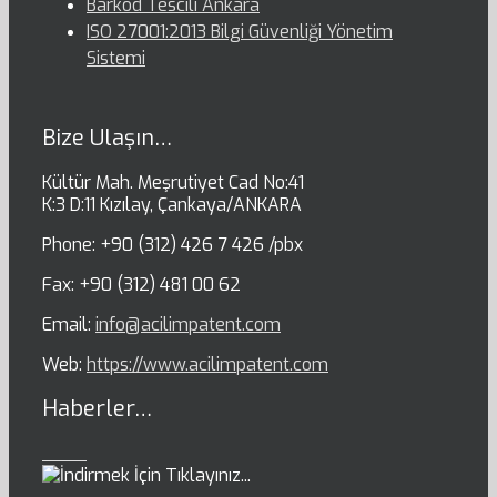
Barkod Tescili Ankara
ISO 27001:2013 Bilgi Güvenliği Yönetim
Sistemi
Bize Ulaşın…
Kültür Mah. Meşrutiyet Cad No:41
K:3 D:11 Kızılay, Çankaya/ANKARA
Phone: +90 (312) 426 7 426 /pbx
Fax: +90 (312) 481 00 62
Email:
info@acilimpatent.com
Web:
https://www.acilimpatent.com
Haberler…