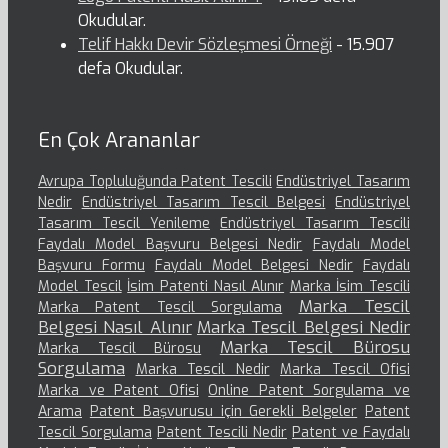
Okudular.
Telif Hakkı Devir Sözleşmesi Örneği
- 15.907
defa Okudular.
En Çok Arananlar
Avrupa Topluluğunda Patent Tescili
Endüstriyel Tasarım
Nedir
Endüstriyel Tasarım Tescil Belgesi
Endüstriyel
Tasarım Tescil Yenileme
Endüstriyel Tasarım Tescili
Faydalı Model Başvuru Belgesi Nedir
Faydalı Model
Başvuru Formu
Faydalı Model Belgesi Nedir
Faydalı
Model Tescil
İsim Patenti Nasıl Alınır
Marka İsim Tescili
Marka Tescil
Marka Patent Tescil Sorgulama
Belgesi Nasıl Alınır
Marka Tescil Belgesi Nedir
Marka Tescil Bürosu
Marka Tescil Bürosu
Sorgulama
Marka Tescil Nedir
Marka Tescil Ofisi
Marka ve Patent Ofisi
Online Patent Sorgulama ve
Arama
Patent Başvurusu için Gerekli Belgeler
Patent
Tescil Sorgulama
Patent Tescili Nedir
Patent ve Faydalı