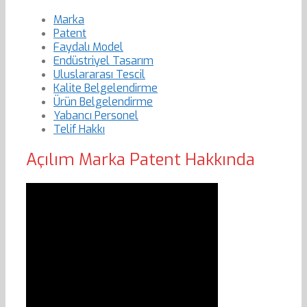
Marka
Patent
Faydalı Model
Endüstriyel Tasarım
Uluslararası Tescil
Kalite Belgelendirme
Ürün Belgelendirme
Yabancı Personel
Telif Hakkı
Açılım Marka Patent Hakkında