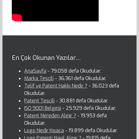
En Çok Okunan Yazılar…
AnaSayfa
- 79.058 defa Okudular.
Marka Tescili
- 36.361 defa Okudular.
Telif ve Patent Hakkı Nedir ?
- 36.023 defa
Okudular.
Patent Tescili
- 30.881 defa Okudular.
ISO 9001 Belgesi
- 25.929 defa Okudular.
Patent Nereden Alınır ?
- 19.953 defa
Okudular.
Logo Nedir Kısaca
- 19.899 defa Okudular.
Logo Patenti Nasıl Alınır ?
- 19.105 defa