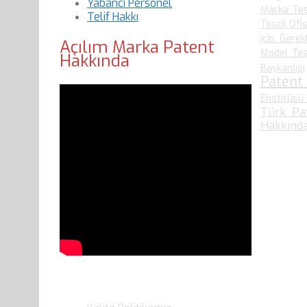
Yabancı Personel
Marka Tes
Telif Hakkı
Tescil Ofis
için Gerek
Açılım Marka Patent
Model Tesc
Hakkında
Başkanlığı
Patent
Enstitüsü 
Türk Pa
Hakkında
Son Yazılarımız