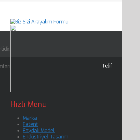
idir.
Telif
mları
Hızlı Menu
Marka
Patent
Faydalı Model
Endüstriyel Tasarım