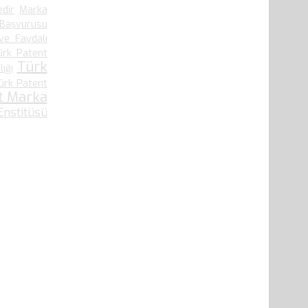
edir
Marka
 Başvurusu
ve Faydalı
ürk Patent
Türk
ığı
ürk Patent
t Marka
nstitüsü
41