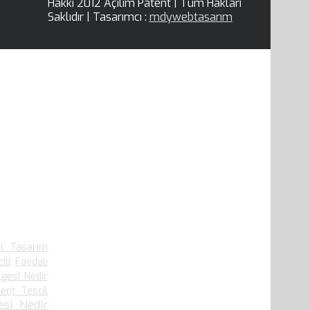
Hakkı 2012 Açılım Patent | Tüm Hakları
Saklıdır | Tasarımcı :
mdywebtasarım
el Tasarım
ili
Faydalı
lgesi Nedir
ent Tescil
si Nedir