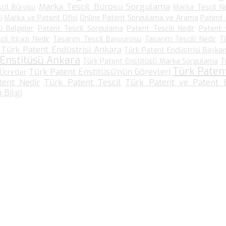
Marka Tescil Bürosu Sorgulama
cil Bürosu
Marka Tescil N
i
Marka ve Patent Ofisi
Online Patent Sorgulama ve Arama
Patent
li Belgeler
Patent Tescil Sorgulama
Patent Tescili Nedir
Patent 
il İtirazı Nedir
Tasarım Tescil Başvurusu
Tasarım Tescili Nedir
T
Türk Patent Endüstrisi Ankara
Türk Patent Endüstrisi Başkanl
 Enstitüsü Ankara
Türk Patent Enstitüsü Marka Sorgulama
T
Türk Paten
Türk Patent Enstitüsü’nün Görevleri
Ücretler
tent Nedir
Türk Patent Tescil
Türk Patent ve Patent E
 Bilgi
Bize Ulaşın…
Kültür Mah. Meşrutiyet Cad No: