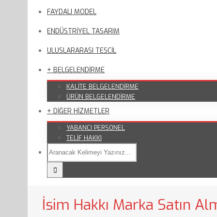
FAYDALI MODEL
ENDÜSTRİYEL TASARIM
ULUSLARARASI TESCİL
+ BELGELENDİRME
KALİTE BELGELENDİRME
ÜRÜN BELGELENDİRME
+ DİĞER HİZMETLER
YABANCI PERSONEL
TELİF HAKKI
İsim Hakkı Marka Satın Al