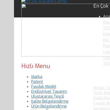
En Çok
Ana
Mar
Teli
Pate
ISO
Pat
Log
Logo
Tel
Hızlı Menu
Marka
En Çok
Patent
Faydalı Model
Avrupa To
Endüstriyel Tasarım
Tescil Bel
Uluslararası Tescil
Model Baş
Kalite Belgelendirme
Faydalı M
Ürün Belgelendirme
Sorgulam