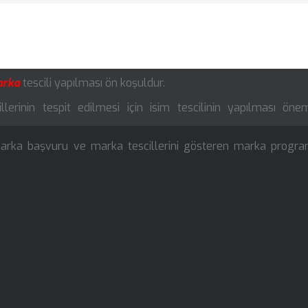
arka
tescili yapılması ön koşuldur.
rinin tespit edilmesi için isim tescilinin yapılması öneml
 marka başvuru ve marka tescillerini gösteren marka progra