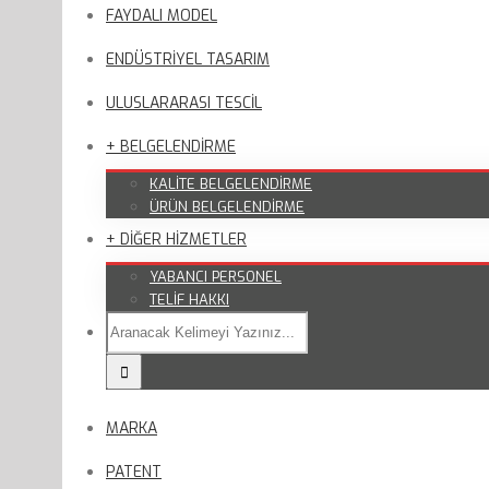
FAYDALI MODEL
ENDÜSTRİYEL TASARIM
ULUSLARARASI TESCİL
+ BELGELENDİRME
KALİTE BELGELENDİRME
ÜRÜN BELGELENDİRME
+ DİĞER HİZMETLER
YABANCI PERSONEL
TELİF HAKKI
MARKA
PATENT