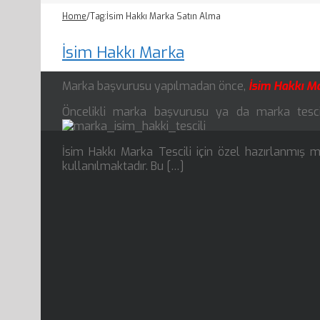
Home
/
Tag:
İsim Hakkı Marka Satın Alma
İsim Hakkı Marka
Marka başvurusu yapılmadan önce,
İsim Hakkı M
Öncelikli marka başvurusu ya da marka tescille
İsim Hakkı Marka Tescili için özel hazırlanmış
kullanılmaktadır. Bu […]