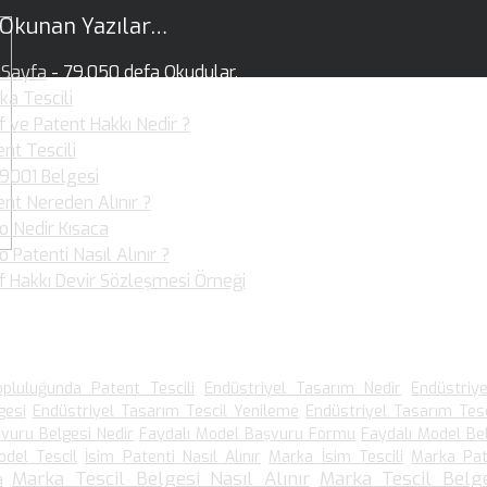
 Okunan Yazılar…
Sayfa
- 79.050 defa Okudular.
ka Tescili
- 36.359 defa Okudular.
f ve Patent Hakkı Nedir ?
- 36.017 defa Okudular.
nt Tescili
- 30.877 defa Okudular.
 9001 Belgesi
- 25.920 defa Okudular.
ent Nereden Alınır ?
- 19.949 defa Okudular.
o Nedir Kısaca
- 19.892 defa Okudular.
 Patenti Nasıl Alınır ?
- 19.099 defa Okudular.
if Hakkı Devir Sözleşmesi Örneği
- 15.903 defa Okudular.
 Arananlar
pluluğunda Patent Tescili
Endüstriyel Tasarım Nedir
Endüstriy
gesi
Endüstriyel Tasarım Tescil Yenileme
Endüstriyel Tasarım Tesc
vuru Belgesi Nedir
Faydalı Model Başvuru Formu
Faydalı Model Be
odel Tescil
İsim Patenti Nasıl Alınır
Marka İsim Tescili
Marka Pat
Marka Tescil Belgesi Nasıl Alınır
Marka Tescil Belge
a