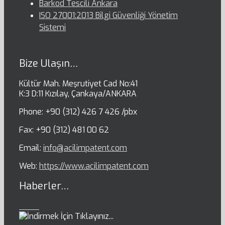
Barkod Tescili Ankara
ISO 27001:2013 Bilgi Güvenliği Yönetim
Sistemi
Bize Ulaşın…
Kültür Mah. Meşrutiyet Cad No:41
K:3 D:11 Kızılay, Çankaya/ANKARA
Phone: +90 (312) 426 7 426 /pbx
Fax: +90 (312) 481 00 62
Email:
info@acilimpatent.com
Web:
https://www.acilimpatent.com
Haberler…