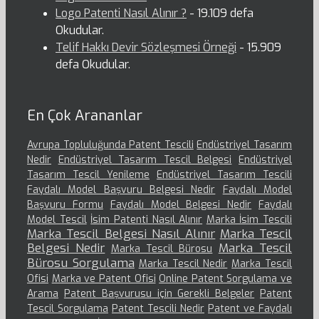
Logo Patenti Nasıl Alınır ?
- 19.109 defa
Okudular.
Telif Hakkı Devir Sözleşmesi Örneği
- 15.909
defa Okudular.
En Çok Arananlar
Avrupa Topluluğunda Patent Tescili
Endüstriyel Tasarım
Nedir
Endüstriyel Tasarım Tescil Belgesi
Endüstriyel
Tasarım Tescil Yenileme
Endüstriyel Tasarım Tescili
Faydalı Model Başvuru Belgesi Nedir
Faydalı Model
Başvuru Formu
Faydalı Model Belgesi Nedir
Faydalı
Model Tescil
İsim Patenti Nasıl Alınır
Marka İsim Tescili
Marka Tescil Belgesi Nasıl Alınır
Marka Tescil
Belgesi Nedir
Marka Tescil
Marka Tescil Bürosu
Bürosu Sorgulama
Marka Tescil Nedir
Marka Tescil
Ofisi
Marka ve Patent Ofisi
Online Patent Sorgulama ve
Arama
Patent Başvurusu için Gerekli Belgeler
Patent
Tescil Sorgulama
Patent Tescili Nedir
Patent ve Faydalı