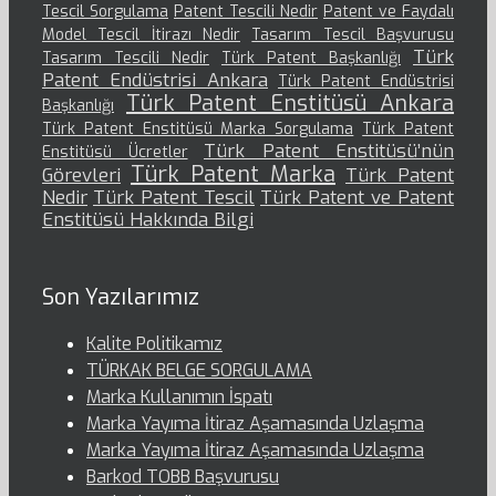
Tescil Sorgulama
Patent Tescili Nedir
Patent ve Faydalı
Model Tescil İtirazı Nedir
Tasarım Tescil Başvurusu
Türk
Tasarım Tescili Nedir
Türk Patent Başkanlığı
Patent Endüstrisi Ankara
Türk Patent Endüstrisi
Türk Patent Enstitüsü Ankara
Başkanlığı
Türk Patent Enstitüsü Marka Sorgulama
Türk Patent
Türk Patent Enstitüsü’nün
Enstitüsü Ücretler
Türk Patent Marka
Görevleri
Türk Patent
Nedir
Türk Patent Tescil
Türk Patent ve Patent
Enstitüsü Hakkında Bilgi
Son Yazılarımız
Kalite Politikamız
TÜRKAK BELGE SORGULAMA
Marka Kullanımın İspatı
Marka Yayıma İtiraz Aşamasında Uzlaşma
Marka Yayıma İtiraz Aşamasında Uzlaşma
Barkod TOBB Başvurusu