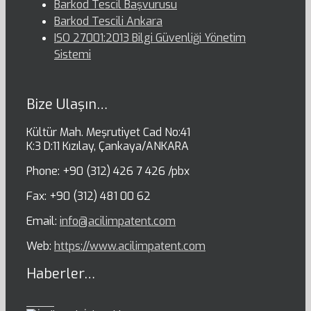
Barkod Tescil Başvurusu
Barkod Tescili Ankara
ISO 27001:2013 Bilgi Güvenliği Yönetim
Sistemi
Bize Ulaşın…
Kültür Mah. Meşrutiyet Cad No:41
K:3 D:11 Kızılay, Çankaya/ANKARA
Phone: +90 (312) 426 7 426 /pbx
Fax: +90 (312) 481 00 62
Email:
info@acilimpatent.com
Web:
https://www.acilimpatent.com
Haberler…