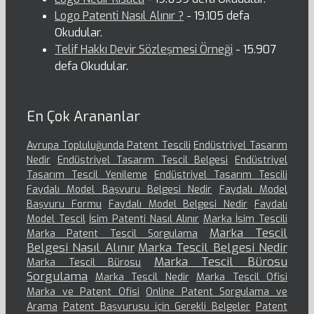
Logo Patenti Nasıl Alınır ?
- 19.105 defa
Okudular.
Telif Hakkı Devir Sözleşmesi Örneği
- 15.907
defa Okudular.
En Çok Arananlar
Avrupa Topluluğunda Patent Tescili
Endüstriyel Tasarım
Nedir
Endüstriyel Tasarım Tescil Belgesi
Endüstriyel
Tasarım Tescil Yenileme
Endüstriyel Tasarım Tescili
Faydalı Model Başvuru Belgesi Nedir
Faydalı Model
Başvuru Formu
Faydalı Model Belgesi Nedir
Faydalı
Model Tescil
İsim Patenti Nasıl Alınır
Marka İsim Tescili
Marka Tescil
Marka Patent Tescil Sorgulama
Belgesi Nasıl Alınır
Marka Tescil Belgesi Nedir
Marka Tescil Bürosu
Marka Tescil Bürosu
Sorgulama
Marka Tescil Nedir
Marka Tescil Ofisi
Marka ve Patent Ofisi
Online Patent Sorgulama ve
Arama
Patent Başvurusu için Gerekli Belgeler
Patent