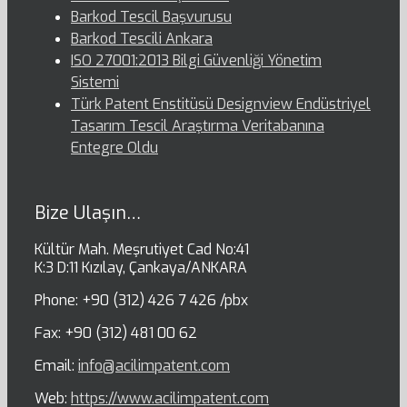
Barkod Tescil Başvurusu
Barkod Tescili Ankara
ISO 27001:2013 Bilgi Güvenliği Yönetim
Sistemi
Türk Patent Enstitüsü Designview Endüstriyel
Tasarım Tescil Araştırma Veritabanına
Entegre Oldu
Bize Ulaşın…
Kültür Mah. Meşrutiyet Cad No:41
K:3 D:11 Kızılay, Çankaya/ANKARA
Phone: +90 (312) 426 7 426 /pbx
Fax: +90 (312) 481 00 62
Email:
info@acilimpatent.com
Web:
https://www.acilimpatent.com