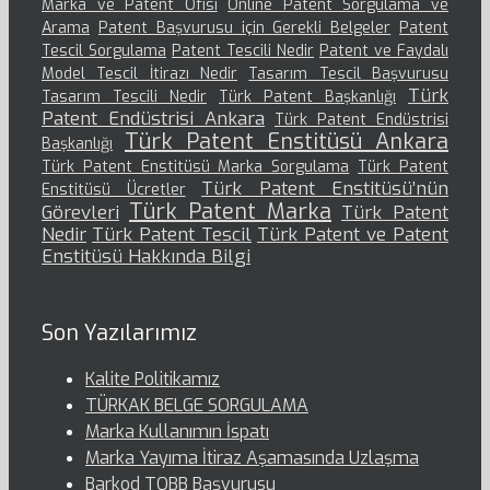
Marka ve Patent Ofisi
Online Patent Sorgulama ve
Arama
Patent Başvurusu için Gerekli Belgeler
Patent
Tescil Sorgulama
Patent Tescili Nedir
Patent ve Faydalı
Model Tescil İtirazı Nedir
Tasarım Tescil Başvurusu
Türk
Tasarım Tescili Nedir
Türk Patent Başkanlığı
Patent Endüstrisi Ankara
Türk Patent Endüstrisi
Türk Patent Enstitüsü Ankara
Başkanlığı
Türk Patent Enstitüsü Marka Sorgulama
Türk Patent
Türk Patent Enstitüsü’nün
Enstitüsü Ücretler
Türk Patent Marka
Görevleri
Türk Patent
Nedir
Türk Patent Tescil
Türk Patent ve Patent
Enstitüsü Hakkında Bilgi
Son Yazılarımız
Kalite Politikamız
TÜRKAK BELGE SORGULAMA
Marka Kullanımın İspatı
Marka Yayıma İtiraz Aşamasında Uzlaşma
Barkod TOBB Başvurusu