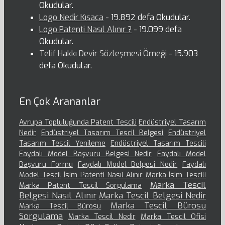
Okudular.
Logo Nedir Kısaca
- 19.892 defa Okudular.
Logo Patenti Nasıl Alınır ?
- 19.099 defa
Okudular.
Telif Hakkı Devir Sözleşmesi Örneği
- 15.903
defa Okudular.
En Çok Arananlar
Avrupa Topluluğunda Patent Tescili
Endüstriyel Tasarım
Nedir
Endüstriyel Tasarım Tescil Belgesi
Endüstriyel
Tasarım Tescil Yenileme
Endüstriyel Tasarım Tescili
Faydalı Model Başvuru Belgesi Nedir
Faydalı Model
Başvuru Formu
Faydalı Model Belgesi Nedir
Faydalı
Model Tescil
İsim Patenti Nasıl Alınır
Marka İsim Tescili
Marka Tescil
Marka Patent Tescil Sorgulama
Belgesi Nasıl Alınır
Marka Tescil Belgesi Nedir
Marka Tescil Bürosu
Marka Tescil Bürosu
Sorgulama
Marka Tescil Nedir
Marka Tescil Ofisi