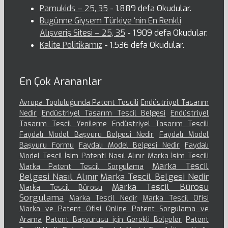
Pamukids – 25, 35
- 1.889 defa Okudular.
Bugünne Giysem Türkiye ‘nin En Renkli
Alışveriş Sitesi – 25, 35
- 1.909 defa Okudular.
Kalite Politikamız
- 1.536 defa Okudular.
En Çok Arananlar
Avrupa Topluluğunda Patent Tescili
Endüstriyel Tasarım
Nedir
Endüstriyel Tasarım Tescil Belgesi
Endüstriyel
Tasarım Tescil Yenileme
Endüstriyel Tasarım Tescili
Faydalı Model Başvuru Belgesi Nedir
Faydalı Model
Başvuru Formu
Faydalı Model Belgesi Nedir
Faydalı
Model Tescil
İsim Patenti Nasıl Alınır
Marka İsim Tescili
Marka Tescil
Marka Patent Tescil Sorgulama
Belgesi Nasıl Alınır
Marka Tescil Belgesi Nedir
Marka Tescil Bürosu
Marka Tescil Bürosu
Sorgulama
Marka Tescil Nedir
Marka Tescil Ofisi
Marka ve Patent Ofisi
Online Patent Sorgulama ve
Arama
Patent Başvurusu için Gerekli Belgeler
Patent