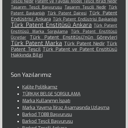
Tescili Nedir
Patent ve Faydalı Model Tescil İtirazı Nedir
Tasarım Tescil Başvurusu
Tasarım Tescili Nedir
Türk
Türk Patent
Patent Başkanlığı
Türk Patent Dairesi
Endüstrisi Ankara
Türk Patent Endüstrisi Başkanlığı
Türk Patent Enstitüsü Ankara
Türk Patent
Enstitüsü Marka Sorgulama
Türk Patent Enstitüsü
Türk Patent Enstitüsü’nün Görevleri
Ücretler
Türk Patent Marka
Türk Patent Nedir
Türk
Patent Tescil
Türk Patent ve Patent Enstitüsü
Hakkında Bilgi
Son Yazılarımız
Kalite Politikamız
TÜRKAK BELGE SORGULAMA
Marka Kullanımın İspatı
Marka Yayıma İtiraz Aşamasında Uzlaşma
Barkod TOBB Başvurusu
Barkod Tescil Başvurusu