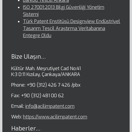
Barkod Tescili Ankara
ISO 27001:2013 Bilgi Güvenliği Yönetim
Sistemi
Türk Patent Enstitüsü Designview Endüstriyel
Tasarım Tescil Araştırma Veritabanına
Entegre Oldu
Bize Ulaşın…
Kültür Mah. Meşrutiyet Cad No:41
K:3 D:11 Kızılay, Çankaya/ANKARA
Phone: +90 (312) 426 7 426 /pbx
Fax: +90 (312) 481 00 62
Email:
info@acilimpatent.com
Web:
https://www.acilimpatent.com
Haberler…