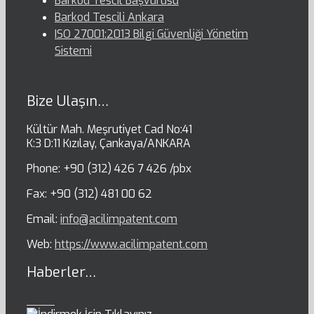
Barkod Tescil Başvurusu
Barkod Tescili Ankara
ISO 27001:2013 Bilgi Güvenliği Yönetim
Sistemi
Bize Ulaşın…
Kültür Mah. Meşrutiyet Cad No:41
K:3 D:11 Kızılay, Çankaya/ANKARA
Phone: +90 (312) 426 7 426 /pbx
Fax: +90 (312) 481 00 62
Email:
info@acilimpatent.com
Web:
https://www.acilimpatent.com
Haberler…