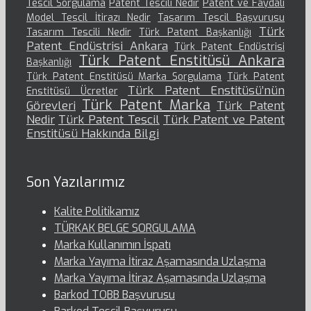
Tescil Sorgulama
Patent Tescili Nedir
Patent ve Faydalı
Model Tescil İtirazı Nedir
Tasarım Tescil Başvurusu
Türk
Tasarım Tescili Nedir
Türk Patent Başkanlığı
Patent Endüstrisi Ankara
Türk Patent Endüstrisi
Türk Patent Enstitüsü Ankara
Başkanlığı
Türk Patent Enstitüsü Marka Sorgulama
Türk Patent
Türk Patent Enstitüsü’nün
Enstitüsü Ücretler
Türk Patent Marka
Görevleri
Türk Patent
Nedir
Türk Patent Tescil
Türk Patent ve Patent
Enstitüsü Hakkında Bilgi
Son Yazılarımız
Kalite Politikamız
TÜRKAK BELGE SORGULAMA
Marka Kullanımın İspatı
Marka Yayıma İtiraz Aşamasında Uzlaşma
Marka Yayıma İtiraz Aşamasında Uzlaşma
Barkod TOBB Başvurusu