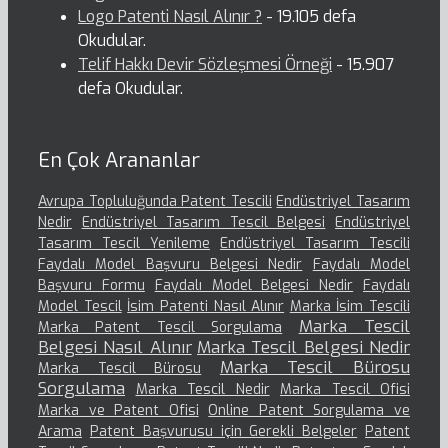
Logo Patenti Nasıl Alınır ?
- 19.105 defa
Okudular.
Telif Hakkı Devir Sözleşmesi Örneği
- 15.907
defa Okudular.
En Çok Arananlar
Avrupa Topluluğunda Patent Tescili
Endüstriyel Tasarım
Nedir
Endüstriyel Tasarım Tescil Belgesi
Endüstriyel
Tasarım Tescil Yenileme
Endüstriyel Tasarım Tescili
Faydalı Model Başvuru Belgesi Nedir
Faydalı Model
Başvuru Formu
Faydalı Model Belgesi Nedir
Faydalı
Model Tescil
İsim Patenti Nasıl Alınır
Marka İsim Tescili
Marka Tescil
Marka Patent Tescil Sorgulama
Belgesi Nasıl Alınır
Marka Tescil Belgesi Nedir
Marka Tescil Bürosu
Marka Tescil Bürosu
Sorgulama
Marka Tescil Nedir
Marka Tescil Ofisi
Marka ve Patent Ofisi
Online Patent Sorgulama ve
Arama
Patent Başvurusu için Gerekli Belgeler
Patent